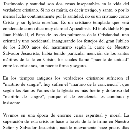
Testimonio y santidad son dos cosas inseparables en la vida del
verdadero cristiano. Si no es mártir, es decir testigo, y santo, o por lo
menos lucha continuamente por la santidad, no es un cristiano como
Cristo y su Iglesia enseñan. Es un cristiano templado que será
condenado como dice muy claro el Apocalipsis. El inolvidable Papa
Juan-Pablo II, el Papa de los dos pulmones de la Cristiandad, uno
oriental y uno occidental, inaugurando los festejos del gran Jubileo
de los 2.000 años del nacimiento según la carne de Nuestro
Salvador Jesucristo, había tenido particular mención de los santos
mártires de la fe en Cristo, los cuales llamó “puente de unidad”
entre los cristianos, un puente firme y seguro.
En los tiempos antiguos los verdaderos cristianos sufrieron el
“martirio de sangre”; hoy sufren el “martirio de la conciencia”, que
según los Santos Padres de la Iglesia es más fuerte y doloroso del
“martirio de sangre”, porque el de conciencia es continuo y
insistente.
Vivimos en una época de enorme crisis espiritual y moral. La
superación de esta crisis se hace a través de la fe firme en Nuestro
Señor y Salvador Jesucristo, nacido nuevamente hace pocos días