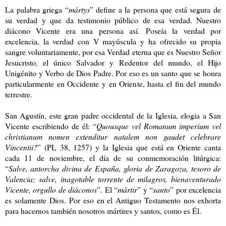
La palabra griega “
mártys
” define a la persona que está segura de
su verdad y que da testimonio público de esa verdad. Nuestro
diácono Vicente era una persona así. Poseía la verdad por
excelencia, la verdad con V mayúscula y ha ofrecido su propia
sangre voluntariamente, por esa Verdad eterna que es Nuestro Señor
Jesucristo, el único Salvador y Redentor del mundo, el Hijo
Unigénito y Verbo de Dios Padre. Por eso es un santo que se honra
particularmente en Occidente y en Oriente, hasta el fin del mundo
terrestre.
San Agustín, este gran padre occidental de la Iglesia, elogia a San
Vicente escribiendo de él: “
Quousque vel Romanum imperium vel
christianum nomen extenditur natalem non gaudet celebrare
Vincentii?
” (PL 38, 1257) y la Iglesia que está en Oriente canta
cada 11 de noviembre, el día de su conmemoración litúrgica:
“
Salve, antorcha divina de España, gloria de Zaragoza, tesoro de
Valencia; salve, inagotable torrente de milagros, bienaventurado
Vicente, orgullo de diáconos
”. El “
mártir
” y “
santo
” por excelencia
es solamente Dios. Por eso en el Antiguo Testamento nos exhorta
para hacernos también nosotros mártires y santos, como es Él.