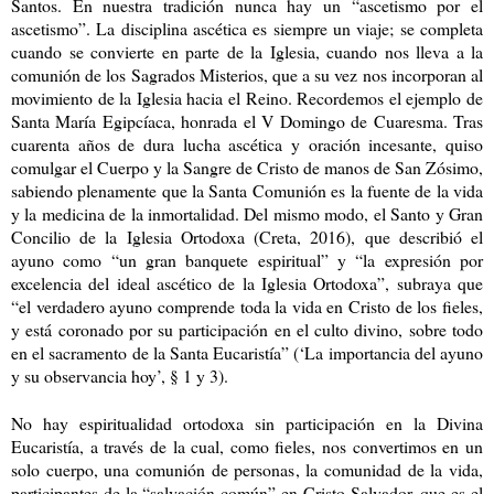
Santos. En nuestra tradición nunca hay un “ascetismo por el
ascetismo”. La disciplina ascética es siempre un viaje; se completa
cuando se convierte en parte de la Iglesia, cuando nos lleva a la
comunión de los Sagrados Misterios, que a su vez nos incorporan al
movimiento de la Iglesia hacia el Reino. Recordemos el ejemplo de
Santa María Egipcíaca, honrada el V Domingo de Cuaresma. Tras
cuarenta años de dura lucha ascética y oración incesante, quiso
comulgar el Cuerpo y la Sangre de Cristo de manos de San Zósimo,
sabiendo plenamente que la Santa Comunión es la fuente de la vida
y la medicina de la inmortalidad. Del mismo modo, el Santo y Gran
Concilio de la Iglesia Ortodoxa (Creta, 2016), que describió el
ayuno como “un gran banquete espiritual” y “la expresión por
excelencia del ideal ascético de la Iglesia Ortodoxa”, subraya que
“el verdadero ayuno comprende toda la vida en Cristo de los fieles,
y está coronado por su participación en el culto divino, sobre todo
en el sacramento de la Santa Eucaristía” (‘La importancia del ayuno
y su observancia hoy’, § 1 y 3).
No hay espiritualidad ortodoxa sin participación en la Divina
Eucaristía, a través de la cual, como fieles, nos convertimos en un
solo cuerpo, una comunión de personas, la comunidad de la vida,
participantes de la “salvación común” en Cristo Salvador, que es el