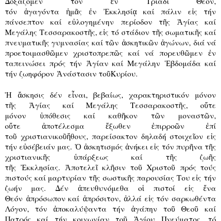
Δοξάζομεν τόν
ἐ
ν Τριάδι Θεόν,
τόν
ἀ
γαγόντα
ἡ
μ
ᾶ
ς
ἐ
ν
Ἐ
κκλησί
ᾳ
καί πάλιν ε
ἰ
ς τήν
πάνσεπτον καί ε
ὐ
λογημένην περίοδον τ
ῆ
ς
Ἁ
γίας καί
Μεγάλης Τεσσαρακοστ
ῆ
ς, ε
ἰ
ς τό στάδιον τ
ῆ
ς σωματικ
ῆ
ς καί
πνευματικ
ῆ
ς γυμνασίας καί τ
ῶ
ν
ἀ
σκητικ
ῶ
ν
ἀ
γώνων, διά νά
προετοιμασθ
ῶ
μεν χριστοπρεπ
ῶ
ς καί νά πορευθ
ῶ
μεν
ἐ
ν
ταπεινώσει πρός τήν
Ἁ
γίαν καί Μεγάλην
Ἑ
βδομάδα καί
τήν ζωηφόρον
Ἀ
νάστασιν το
ῦ
Κυρίου.
Ἡ
ἄ
σκησις δέν ε
ἶ
ναι, βεβαίως, χαρακτηριστικόν μόνον
τ
ῆ
ς
Ἁ
γίας καί Μεγάλης Τεσσαρακοστ
ῆ
ς, ο
ὔ
τε
μόνον
ὑ
πόθεσις καί καθ
ῆ
κον τ
ῶ
ν μοναστ
ῶ
ν,
ο
ὔ
τε
ἀ
ποτέλεσμα
ἔ
ξωθεν
ἐ
πιρρο
ῶ
ν
ἐ
πί
το
ῦ
χριστιανικο
ῦ
ἤ
θους, παρείσακτον δηλαδή στοιχε
ῖ
ον ε
ἰ
ς
τήν ε
ὐ
σέβειάν μας.
Ὁ
ἀ
σκητισμός
ἀ
νήκει ε
ἰ
ς τόν πυρ
ῆ
να τ
ῆ
ς
χριστιανικ
ῆ
ς
ὑ
πάρξεως καί τ
ῆ
ς ζω
ῆ
ς
τ
ῆ
ς
Ἐ
κκλησίας.
Ἀ
ποτελε
ῖ
κλ
ῆ
σιν το
ῦ
Χριστο
ῦ
πρός τούς
πιστούς καί μαρτυρίαν τ
ῆ
ς σωστικ
ῆ
ς παρουσίας Του ε
ἰ
ς τήν
ζωήν μας. Δέν
ἀ
πευθυνόμεθα ο
ἱ
πιστοί ε
ἰ
ς
ἕ
να
Θεόν
ἀ
πρόσωπον καί
ἀ
πρόσιτον,
ἀ
λλά ε
ἰ
ς τόν σαρκωθέντα
Λόγον, τόν
ἀ
ποκαλύψαντα τήν
ἀ
γάπην το
ῦ
Θεο
ῦ
καί
Πατρός καί τήν κοινωνίαν το
ῦ
Ἁ
γίου Πνεύματος, τό