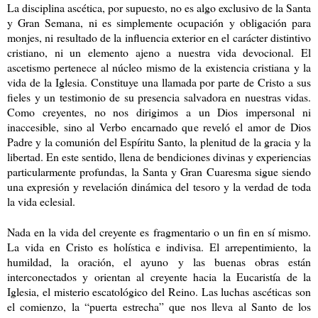
La disciplina ascética, por supuesto, no es algo exclusivo de la Santa
y Gran Semana, ni es simplemente ocupación y obligación para
monjes, ni resultado de la influencia exterior en el carácter distintivo
cristiano, ni un elemento ajeno a nuestra vida devocional. El
ascetismo pertenece al núcleo mismo de la existencia cristiana y la
vida de la Iglesia. Constituye una llamada por parte de Cristo a sus
fieles y un testimonio de su presencia salvadora en nuestras vidas.
Como creyentes, no nos dirigimos a un Dios impersonal ni
inaccesible, sino al Verbo encarnado que reveló el amor de Dios
Padre y la comunión del Espíritu Santo, la plenitud de la gracia y la
libertad. En este sentido, llena de bendiciones divinas y experiencias
particularmente profundas, la Santa y Gran Cuaresma sigue siendo
una expresión y revelación dinámica del tesoro y la verdad de toda
la vida eclesial.
Nada en la vida del creyente es fragmentario o un fin en sí mismo.
La vida en Cristo es holística e indivisa. El arrepentimiento, la
humildad, la oración, el ayuno y las buenas obras están
interconectados y orientan al creyente hacia la Eucaristía de la
Iglesia, el misterio escatológico del Reino. Las luchas ascéticas son
el comienzo, la “puerta estrecha” que nos lleva al Santo de los