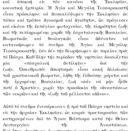
καί
ὑ
πακοή ε
ἰ
ς τόν κανόνα τ
ῆ
ς
Ἐ
κκλησίας,
κοινοτική
ἐ
μπειρία.
Ἡ
Ἁ
γία καί Μεγάλη Τεσσαρακοστή
ε
ἶ
ναι πρόσκλησις νά
ἀ
νακαλύψωμεν τήν
Ἐ
κκλησίαν
ὡ
ς
τόπον καί τρόπον
ἁ
γιασμο
ῦ
καί
ἁ
γιότητος,
ὡ
ς πρόγευσιν
καί ε
ἰ
κόνα τ
ῆ
ς
ἐ
κπάγλου φωτοχυσίας, τ
ῆ
ς πληρότητος ζω
ῆ
ς
καί τ
ῆ
ς πεπληρωμένης χαρ
ᾶ
ς τ
ῆ
ς
ἐ
σχατολογικ
ῆ
ς Βασιλείας.
Βιωματικ
ῶ
ς καί θεολογικ
ῶ
ς ε
ἶ
ναι
ἀ
δύνατον νά
κατανοήσωμεν τό πνε
ῦ
μα τ
ῆ
ς
Ἁ
γίας καί Μεγάλης
Τεσσαρακοστ
ῆ
ς,
ἐ
άν δέν τήν θεωρήσωμεν
ὡ
ς πορείαν πρός
τό Πάσχα. Καθ
᾽ὅ
λην τήν περίοδον τ
ῆ
ς νηστείας διασώζεται
μία «πασχαλινή
ἀ
ντίληψις» διά τήν
ζωήν.
Ὁ
σκυθρωπός
ἀ
σκητισμός ε
ἶ
ναι κακή
ἀ
λλοίωσις
το
ῦ
χριστιανικο
ῦ
βιώματος, λήθη τ
ῆ
ς
ἐ
λθούσης χάριτος καί
τ
ῆ
ς
ἐ
ρχομένης Βασιλείας, ζωή «σάν νά μήν
ἦ
λθε
ποτέ
ὁ
Χριστός», χωρίς τήν προσδοκία τ
ῆ
ς «
ἀ
ναστάσεως
τ
ῶ
ν νεκρ
ῶ
ν» καί τ
ῆ
ς «ζω
ῆ
ς το
ῦ
μέλλοντος α
ἰῶ
νος».
Α
ὐ
τό τό πνε
ῦ
μα
ἐ
νεσάρκωνεν
ἡ
πρό το
ῦ
Πάσχα νηστεία καί
ε
ἰ
ς τήν
ἀ
ρχαίαν
Ἐ
κκλησίαν,
ὡ
ς καιρός προετοιμασίας τ
ῶ
ν
κατηχουμένων διά τό
Ἅ
γιον Βάπτισμα κατά τήν Θείαν
Λειτουργίαν τ
ῆ
ς
Ἀ
ναστάσεως.
Καί
ὅ
ταν,
ἀ
ργότερα,
ὁ
κατηχητικός χαρακτήρ τ
ῆ
ς περιόδου