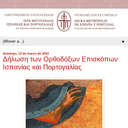
▼
domingo, 13 de marzo de 2022
Δήλωση των Ορθοδόξων Επισκόπων
Ισπανίας και Πορτογαλίας