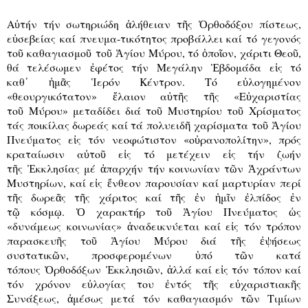
Α
ὐ
τήν τήν σωτηριώδη
ἀ
λήθειαν τ
ῆ
ς
Ὀ
ρθοδόξου πίστεως,
ε
ὐ
σεβείας καί πνευμα-τικότητος προβάλλει καί τό γεγονός
το
ῦ
καθαγιασμο
ῦ
το
ῦ
Ἁ
γίου Μύρου, τό
ὁ
πο
ῖ
ον, χάριτι Θεο
ῦ
,
θά τελέσωμεν
ἐ
φέτος τήν Μεγάλην
Ἑ
βδομάδα ε
ἰ
ς τό
καθ᾿
ἡ
μ
ᾶ
ς
Ἱ
ερόν Κέντρον. Τό ε
ὐ
λογημένον
«θεουργικότατον»
ἔ
λαιον α
ὐ
τ
ῆ
ς τ
ῆ
ς «Ε
ὐ
χαριστίας
το
ῦ
Μύρου» μεταδίδει διά το
ῦ
Μυστηρίου το
ῦ
Χρίσματος
τάς ποικίλας δωρεάς καί τά πολυειδ
ῆ
χαρίσματα το
ῦ
Ἁ
γίου
Πνεύματος ε
ἰ
ς τόν νεοφώτιστον «ο
ὐ
ρανοπολίτην», πρός
κραταίωσιν α
ὐ
το
ῦ
ε
ἰ
ς τό μετέχειν ε
ἰ
ς τήν ζωήν
τ
ῆ
ς
Ἐ
κκλησίας μέ
ἀ
παρχήν τήν κοινωνίαν τ
ῶ
ν
Ἀ
χράντων
Μυστηρίων, καί ε
ἰ
ς
ἔ
νθεον παρουσίαν καί μαρτυρίαν περί
τ
ῆ
ς δωρε
ᾶ
ς τ
ῆ
ς χάριτος καί τ
ῆ
ς
ἐ
ν
ἡ
μ
ῖ
ν
ἐ
λπίδος
ἐ
ν
τ
ῷ
κόσμ
ῳ
.
Ὁ
χαρακτήρ το
ῦ
Ἁ
γίου Πνεύματος
ὡ
ς
«δυνάμεως κοινωνίας»
ἀ
ναδεικνύεται καί ε
ἰ
ς τόν τρόπον
παρασκευ
ῆ
ς το
ῦ
Ἁ
γίου Μύρου διά τ
ῆ
ς
ἐ
ψήσεως
συστατικ
ῶ
ν, προσφερομένων
ὑ
πό τ
ῶ
ν κατά
τόπους
Ὀ
ρθοδόξων
Ἐ
κκλησι
ῶ
ν,
ἀ
λλά καί ε
ἰ
ς τόν τόπον καί
τόν χρόνον ε
ὐ
λογίας του
ἐ
ντός τ
ῆ
ς ε
ὐ
χαριστιακ
ῆ
ς
Συνάξεως,
ἀ
μέσως μετά τόν καθαγιασμόν τ
ῶ
ν Τιμίων