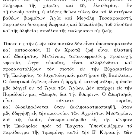
πλήρωμα τ
ῆ
ς χάριτος καί τ
ῆ
ς
ἐ
λευθερίας.
Ἐ
ν
τ
ῇ
ἐ
ννοί
ᾳ
ταύτ
ῃ
,
ἡ
πλήρης θείων ε
ὐ
λογι
ῶ
ν καί
ἰ
διαιτέρων
βαθέων βιωμάτων
Ἁ
γία καί Μεγάλη Τεσσαρακοστή,
παραμένει δυναμική
ἔ
κφρασις καί
ἀ
ποκάλυψις το
ῦ
πλούτου
καί τ
ῆ
ς
ἀ
ληθείας συνόλου τ
ῆ
ς
ἐ
κκλησιαστικ
ῆ
ς ζω
ῆ
ς.
Τίποτε ε
ἰ
ς τήν ζωήν τ
ῶ
ν πιστ
ῶ
ν δέν ε
ἶ
ναι
ἀ
ποσπασματικόν
καί α
ὐ
τοσκοπός.
Ἡ
ἐ
ν Χριστ
ῷ
ζωή ε
ἶ
ναι
ὁ
λιστική
καί
ἀ
διαίρετος. Μετάνοια, ταπεινοφροσύνη, προσευχή,
νηστεία,
ἔ
ργα ε
ὐ
ποιΐας, ε
ἶ
ναι
ἀ
λληλένδυτα καί
προσανατολίζουν τόν πιστόν ε
ἰ
ς τήν Ε
ὐ
χαριστίαν
τ
ῆ
ς
Ἐ
κκλησίας, τό
ἐ
σχατολογικόν μυστήριον τ
ῆ
ς Βασιλείας.
Ο
ἱ
ἀ
σκητικοί
ἀ
γ
ῶ
νες ε
ἶ
ναι
ἡ
ἀ
ρχή,
ἡ
«στενή πύλη»,
ἡ
ὁ
ποία
μ
ᾶ
ς
ὁ
δηγε
ῖ
ε
ἰ
ς τά
Ἅ
για τ
ῶ
ν
Ἁ
γίων. Δέν
ὑ
πάρχει ε
ἰ
ς τήν
Παράδοσίν μας «
ἄ
σκησις διά τήν
ἄ
σκησιν».
Ὁ
ἀ
σκητισμός
ε
ἶ
ναι πάντοτε πορεία,
καί
ὁ
λοκληρώνεται
ὅ
ταν
ἐ
κκλησιαστικοποιηθ
ῇ
,
ὅ
ταν
μ
ᾶ
ς
ὁ
δηγήσ
ῃ
ε
ἰ
ς τήν κοινωνίαν τ
ῶ
ν
Ἀ
χράντων Μυστηρίων,
διά τ
ῆ
ς
ὁ
ποίας
ἐ
νσωματωνόμεθα ε
ἰ
ς τήν κίνησιν
τ
ῆ
ς
Ἐ
κκλησίας πρός τά
Ἔ
σχατα.
Ὑ
πενθυμίζομεν τό
παράδειγμα τ
ῆ
ς τιμωμένης κατά τήν Ε’ Κυριακήν τ
ῶ
ν