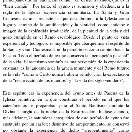
“bien común”. Por tanto, el ayuno es sumisión y obediencia a la
regla de la Iglesia, experiencia comunitaria. La Santa y Gran
Cuaresma es una invitación a que descubramos a la Iglesia como
lugar y camino de la santificación y la santidad, como anticipo e
imagen de la espléndida irradiación, de la plenitud de la vida y del
gozo cumplido en el Reino escatológico. Desde el punto de vista
experiencial y teológico, es imposible que abarquemos el espíritu de
la Santa y Gran Cuaresma si no la percibimos como camino hacia la
Pascua. Todo el período de ayuno conserva la “percepción pascual”
de la vida. El ascetismo sombrío es una perversión de la experiencia
cristiana; es la ignorancia de la gracia inminente y del Reino futuro;
es la vida “como si Cristo nunca hubiera venido”, sin la expectación
de la “resurrección de los muertos” y “la vida del siglo venidero”.
Este espíritu era la experiencia del ayuno antes de Pascua de la
Iglesia primitiva, en la que constituía el período en el que los
catecúmenos se preparaban para el Santo Bautismo durante la
Divina Liturgia de la noche de la Resurrección. Incluso cuando,
más adelante, la naturaleza catequética de este período de ayuno fue
sustituida por un carácter distintivo de arrepentimiento, se conservó
no obstante la experiencia de dicho “arrepentimiento” como