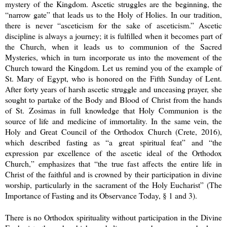
mystery of the Kingdom. Ascetic struggles are the beginning, the
“narrow gate” that leads us to the Holy of Holies. In our tradition,
there is never “asceticism for the sake of asceticism.” Ascetic
discipline is always a journey; it is fulfilled when it becomes part of
the Church, when it leads us to communion of the Sacred
Mysteries, which in turn incorporate us into the movement of the
Church toward the Kingdom. Let us remind you of the example of
St. Mary of Egypt, who is honored on the Fifth Sunday of Lent.
After forty years of harsh ascetic struggle and unceasing prayer, she
sought to partake of the Body and Blood of Christ from the hands
of St. Zosimas in full knowledge that Holy Communion is the
source of life and medicine of immortality. In the same vein, the
Holy and Great Council of the Orthodox Church (Crete, 2016),
which described fasting as “a great spiritual feat” and “the
expression par excellence of the ascetic ideal of the Orthodox
Church,” emphasizes that “the true fast affects the entire life in
Christ of the faithful and is crowned by their participation in divine
worship, particularly in the sacrament of the Holy Eucharist” (The
Importance of Fasting and its Observance Today, § 1 and 3).
There is no Orthodox spirituality without participation in the Divine