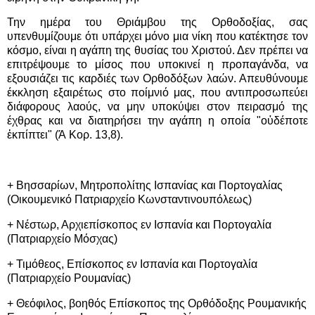
Την ημέρα του Θριάμβου της Ορθοδοξίας, σας
υπενθυμίζουμε ότι υπάρχει μόνο μια νίκη που κατέκτησε τον
κόσμο, είναι η αγάπη της θυσίας του Χριστού. Δεν πρέπει να
επιτρέψουμε το μίσος που υποκινεί η προπαγάνδα, να
εξουσιάζει τις καρδιές των Ορθοδόξων λαών. Απευθύνουμε
έκκληση εξαιρέτως στο ποίμνιό μας, που αντιπροσωπεύει
διάφορους λαούς, να μην υποκύψει στον πειρασμό της
έχθρας και να διατηρήσει την αγάπη η οποία "οὐδέποτε
ἐκπίπτει" (Ά Κορ. 13,8).
+ Βησσαρίων, Μητροπολίτης Ισπανίας και Πορτογαλίας
(Οικουμενικό Πατριαρχείο Κωνσταντινουπόλεως)
+ Νέστωρ, Αρχιεπίσκοπος εν Ισπανία και Πορτογαλία
(Πατριαρχείο Μόσχας)
+ Τιμόθεος, Επίσκοπος εν Ισπανία και Πορτογαλία
(Πατριαρχείο Ρουμανίας)
+ Θεόφιλος, βοηθός Επίσκοπος της Ορθόδοξης Ρουμανικής