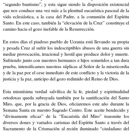
“segundo bautismo”, y esta sigue siendo la disposición existencial
que nos conduce una vez más a la plenitud eucarística pascual de la
vida eclesiástica, a la casa del Padre, a la comunión del Espíritu
Santo. En este caso, también la “elevación de la Cruz” constituye el
camino hacia el gozo inefable de la Resurrección.
En estos días el piadoso pueblo de Ucrania está llevando su propia
y pesada Cruz al sufrir los indescriptibles abusos de una guerra sin
mediar provocación, irracional y hostil que produce dolor y muerte.
Sufriendo junto con nuestros hermanos e hijos sometidos a tan dura
prueba, intensificamos nuestras súplicas al Señor de la misericordia
y de la paz por el cese inmediato de este conflicto y la victoria de la
justicia y la paz, anticipo del gozo redimido del Reino de Dios.
Esta mismísima verdad salvífica de la fe, piedad y espiritualidad
ortodoxas queda subrayada también por la santificación del Santo
Miro, que, por la gracia de Dios, oficiaremos este año durante la
Semana Santa en nuestro Sagrado Centro. Este aceite bendecido y
“divinamente eficaz” de la “Eucaristía del Miro” transmite los
diversos dones y variados carismas del Espíritu Santo a través del
Sacramento de la Crismación al recién iluminado “ciudadano del