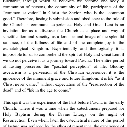
Eucharist, through which as believers we become one body, a
communion of persons, the community of life, participants of the
“common salvation” in Christ the Savior, who is the “common
good.” Therefore, fasting is submission and obedience to the rule of
the Church, a communal experience. Holy and Great Lent is an
invitation for us to discover the Church as a place and way of
sanctification and sanctity, as a foretaste and image of the splendid
radiance, of the fullness of life and of the complete joy in the
eschatological Kingdom. Experientially and theologically it is
impossible for us to comprehend the spirit of Holy and Great Lent if
we do not perceive it as a journey toward Pascha. The entire period
of fasting preserves the “paschal perception” of life. Gloomy
asceticism is a perversion of the Christian experience; it is the
ignorance of the imminent grace and future Kingdom; it is life “as if
Christ never came,” without expectation of the “resurrection of the
dead” and of “life in the age to come.”
This spirit was the experience of the Fast before Pascha in the early
Church, where it was a time when the catechumens prepared for
Holy Baptism during the Divine Liturgy on the night of
Resurrection. Even when, later, the catechetical nature of this period
of fasting was replaced by the ethos of repentance, the experience of