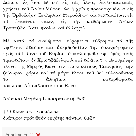
Δώρων,
ἐ
ξ
ἴ
σου δέ καί ε
ἰ
ς τάς
ἄ
λλας
ἐ
κκλησιαστικάς
χρήσεις το
ῦ
Ἁ
γίου Μύρου,
ὡ
ς
ἡ
χρ
ῖ
σις προσερχομένων ε
ἰ
ς
τήν
Ὀ
ρθόδοξον
Ἐ
κκλησίαν
ἑ
τεροδόξων καί πεπτωκότων, ε
ἰ
ς
τά
ἐ
γκαίνια να
ῶ
ν, ε
ἰ
ς τήν καθιέρωσιν
Ἁ
γίων
Τραπεζ
ῶ
ν,
Ἀ
ντιμηνσίων καί
ἀ
λλαχο
ῦ
.
Μέ α
ὐ
τά τά α
ἰ
σθήματα, ε
ὐ
χόμενοι ε
ὔ
δρομον τό τ
ῆ
ς
νηστείας στάδιον καί
ἀ
νεμπόδιστον τήν δολιχοδρομίαν
πρός τό Πάσχα το
ῦ
Κυρίου,
ἐ
πικαλούμεθα
ἐ
φ᾿
ὑ
μ
ᾶ
ς, τούς
τιμιωτάτους
ἐ
ν Χριστ
ῷ
ἀ
δελφούς καί τά
ἀ
νά τήν ο
ἰ
κουμένην
τέκνα τ
ῆ
ς Μητρός Κωνσταντινουπολίτιδος
Ἐ
κκλησίας, τήν
ζείδωρον χάριν καί τό μέγα
ἔ
λεος το
ῦ
ἀ
εί ε
ὐ
λογο
ῦ
ντος
τά
ἀ
σκητικά κατορθώματα
το
ῦ
λαο
ῦ
Α
ὐ
το
ῦ
Χριστο
ῦ
το
ῦ
Θεο
ῦ
.
Ἁ
γ
ί
α καί Μεγ
ά
λη Τεσσαρακοστή ,βκβ
´
†
Ὁ
Κωνσταντινουπ
ό
λεως
δι
ά
πυρος πρός Θεόν ε
ὐ
χ
έ
της π
ά
ντων
ὑ
μ
ῶ
ν
Anónimo
en
11:06