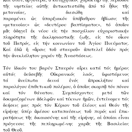
τ
ῆ
ς νηστείας α
ὐ
τ
ῆ
ς
ἀ
ντικατεστάθη
ἀ
πό τό
ἦ
θος τ
ῆ
ς
μετανοίας, διεσώθη καί
παραμένει
ὡ
ς
ὑ
παρξιακόν
ὑ
πόβαθρον
ἡ
βίωσις τ
ῆ
ς
«μετανοίας»
ὡ
ς «δευτέρου βαπτίσματος», τό
ὁ
πο
ῖ
ον
μ
ᾶ
ς
ὁ
δηγε
ῖ
ἐ
κ νέου ε
ἰ
ς τήν πασχάλιον ε
ὐ
χαριστιακήν
πληρότητα τ
ῆ
ς
ἐ
κκλησιαστικ
ῆ
ς ζω
ῆ
ς, ε
ἰ
ς τόν ο
ἶ
κον
το
ῦ
Πατρός, ε
ἰ
ς τήν κοινωνίαν το
ῦ
Ἁ
γίου Πνεύματος.
Καί
ἐ
δ
ῶ
ἡ
«
ἄ
ρσις το
ῦ
σταυρο
ῦ
»
ἀ
ποτελε
ῖ
ὁ
δόν πρός
τήν
ἀ
νεκλάλητον χαράν τ
ῆ
ς
Ἀ
ναστάσεως.
Τόν
ἰ
δικόν του βαρύν Σταυρόν α
ἴ
ρει κατά τάς
ἡ
μέρας
α
ὐ
τάς
ὁ
ε
ὐ
σεβ
ῆ
ς Ο
ὐ
κρανικός λαός,
ὑ
φιστάμενος
τά
ἀ
νείπωτα δεινά
ἑ
νός
ἀ
προκλήτου καί
παραλόγου
ἐ
πιθετι-κο
ῦ
πολέμου,
ὁ
ὁ
πο
ῖ
ος σκορπ
ᾷ
τόν πόνον
καί τόν θάνατον. Συμπάσχοντες μετά τ
ῶ
ν
δοκιμαζομένων
ἀ
δελφ
ῶ
ν καί τέκνων
ἡ
μ
ῶ
ν,
ἐ
ντείνομεν τάς
δεήσεις μας πρός τόν Κύριον το
ῦ
ἐ
λέους καί Θεόν τ
ῆ
ς
ε
ἰ
ρήνης
ὑ
πέρ
ἀ
μέσου καταπαύσεως το
ῦ
πυρός καί
ἐ
πικ-
ρατήσεως τ
ῆ
ς δικαιοσύνης καί τ
ῆ
ς ε
ἰ
ρήνης, α
ἱ
ὁ
ποίαι ε
ἶ
ναι
πρόγευσις τ
ῆ
ς πεπληρωμέ-νης χαρ
ᾶ
ς τ
ῆ
ς Βασιλείας
το
ῦ
Θεο
ῦ
.