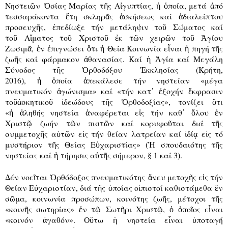
Νηστει
ῶ
ν
Ὁ
σίας Μαρίας τ
ῆ
ς Α
ἰ
γυπτίας,
ἡ
ὁ
ποία, μετά
ἀ
πό
τεσσαράκοντα
ἔ
τη σκληρ
ᾶ
ς
ἀ
σκήσεως καί
ἀ
διαλείπτου
προσευχ
ῆ
ς,
ἐ
πεδίωξε τήν μετάληψιν το
ῦ
Σώματος καί
το
ῦ
Α
ἵ
ματος το
ῦ
Χριστο
ῦ
ἐ
κ τ
ῶ
ν χειρ
ῶ
ν το
ῦ
Ἁ
γίου
Ζωσιμ
ᾶ
,
ἐ
ν
ἐ
πιγνώσει
ὅ
τι
ἡ
Θεία Κοινωνία ε
ἶ
ναι
ἡ
πηγή τ
ῆ
ς
ζω
ῆ
ς καί φάρμακον
ἀ
θανασίας. Καί
ἡ
Ἁ
γία καί Μεγάλη
Σύνοδος τ
ῆ
ς
Ὀ
ρθοδόξου
Ἐ
κκλησίας (Κρήτη,
2016),
ἡ
ὁ
ποία
ἀ
πεκάλεσε τήν νηστείαν «μέγα
πνευματικόν
ἀ
γώνισμα» καί «τήν κατ᾿
ἐ
ξοχήν
ἔ
κφρασιν
το
ῦ
ἀ
σκητικο
ῦ
ἰ
δεώδους τ
ῆ
ς
Ὀ
ρθοδοξίας», τονίζει
ὅ
τι
«
ἡ
ἀ
ληθής νηστεία
ἀ
ναφέρεται ε
ἰ
ς τήν καθ᾿
ὅ
λου
ἐ
ν
Χριστ
ῷ
ζωήν τ
ῶ
ν πιστ
ῶ
ν καί κορυφο
ῦ
ται διά τ
ῆ
ς
συμμετοχ
ῆ
ς α
ὐ
τ
ῶ
ν ε
ἰ
ς τήν θείαν λατρείαν καί
ἰ
δί
ᾳ
ε
ἰ
ς τό
μυστήριον τ
ῆ
ς Θείας Ε
ὐ
χαριστίας» (
Ἡ
σπουδαιότης τ
ῆ
ς
νηστείας καί
ἡ
τήρησις α
ὐ
τ
ῆ
ς σήμερον, § 1 καί 3).
Δέν νοε
ῖ
ται
Ὀ
ρθόδοξος πνευματικότης
ἄ
νευ μετοχ
ῆ
ς ε
ἰ
ς τήν
Θείαν Ε
ὐ
χαριστίαν, διά τ
ῆ
ς
ὁ
ποίας ο
ἱ
πιστοί καθιστάμεθα
ἕ
ν
σ
ῶ
μα, κοινωνία προσώπων, κοινότης ζω
ῆ
ς, μέτοχοι τ
ῆ
ς
«κοιν
ῆ
ς σωτηρίας»
ἐ
ν τ
ῷ
Σωτ
ῆ
ρι Χριστ
ῷ
,
ὁ
ὁ
πο
ῖ
ος ε
ἶ
ναι
«κοινόν
ἀ
γαθόν». Ο
ὕ
τω
ἡ
νηστεία ε
ἶ
ναι
ὑ
ποταγή