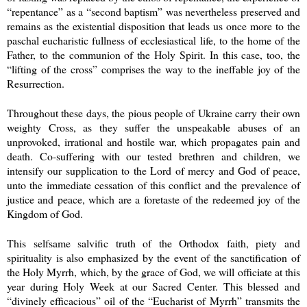
“repentance” as a “second baptism” was nevertheless preserved and
remains as the existential disposition that leads us once more to the
paschal eucharistic fullness of ecclesiastical life, to the home of the
Father, to the communion of the Holy Spirit. In this case, too, the
“lifting of the cross” comprises the way to the ineffable joy of the
Resurrection.
Throughout these days, the pious people of Ukraine carry their own
weighty Cross, as they suffer the unspeakable abuses of an
unprovoked, irrational and hostile war, which propagates pain and
death. Co-suffering with our tested brethren and children, we
intensify our supplication to the Lord of mercy and God of peace,
unto the immediate cessation of this conflict and the prevalence of
justice and peace, which are a foretaste of the redeemed joy of the
Kingdom of God.
This selfsame salvific truth of the Orthodox faith, piety and
spirituality is also emphasized by the event of the sanctification of
the Holy Myrrh, which, by the grace of God, we will officiate at this
year during Holy Week at our Sacred Center. This blessed and
“divinely efficacious” oil of the “Eucharist of Myrrh” transmits the