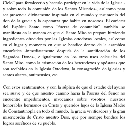
Cielo” para fortalecerlo y hacerlo participar en la vida de la Iglesia -
y sobre todo la comunión de los Santos Misterios-, así como para
ser presencia divinamente inspirada en el mundo y testimonio del
don de la gracia y la esperanza que habita en nosotros. El carácter
del Espíritu Santo como “fuerza de comunión” también se
manifiesta en la manera en que el Santo Miro se prepara hirviendo
ingredientes ofrecidos por las Iglesias ortodoxas locales, así como
en el lugar y momento en que se bendice dentro de la asamblea
eucarística -inmediatamente después de la santificación de los
Sagrados Dones-, e igualmente en los otros usos eclesiales del
Santo Miro, como la crismación de los heterodoxos y apóstatas que
son recibidos en la Iglesia Ortodoxa, la consagración de iglesias y
santos altares, antimensios, etc.
Con estos sentimientos, y con la súplica de que el estadio del ayuno
sea suave y de que nuestro camino hacia la Pascua del Señor no
encuentre impedimentos, invocamos sobre vosotros, nuestros
honorables hermanos en Cristo y queridos hijos de la Iglesia Madre
de Constantinopla en todo el mundo, la gracia vivificadora y la gran
misericordia de Cristo nuestro Dios, que por siempre bendice los
logros ascéticos de su pueblo.