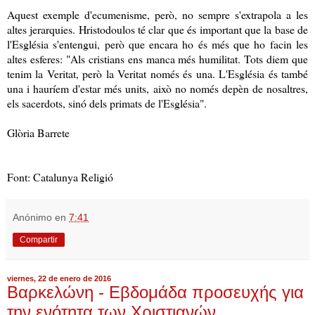
Aquest exemple d'ecumenisme, però, no sempre s'extrapola a les
altes jerarquies. Hristodoulos té clar que és important que la base de
l'Església s'entengui, però que encara ho és més que ho facin les
altes esferes: "Als cristians ens manca més humilitat. Tots diem que
tenim la Veritat, però la Veritat només és una. L'Església és també
una i hauríem d'estar més units, això no només depèn de nosaltres,
els sacerdots, sinó dels primats de l'Església".
Glòria Barrete
Font: Catalunya Religió
Anónimo
en
7:41
Compartir
viernes, 22 de enero de 2016
Βαρκελώνη - Εβδομάδα προσευχής για
την ενότητα των Χριστιανών