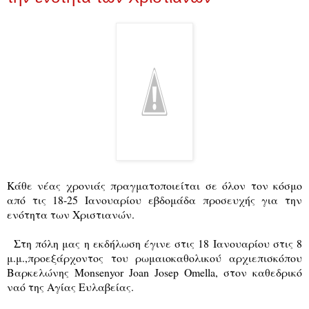
Κάθε νέας χρονιάς πραγματοποιείται σε όλον τον κόσμο
από τις 18-25 Ιανουαρίου εβδομάδα προσευχής για την
ενότητα των Χριστιανών.
Στη πόλη μας η εκδήλωση έγινε στις 18 Ιανουαρίου στις 8
μ.μ.,προεξάρχοντος του ρωμαιοκαθολικού αρχιεπισκόπου
Βαρκελώνης Monsenyor Joan Josep Omella, στον καθεδρικό
ναό της Αγίας Ευλαβείας.