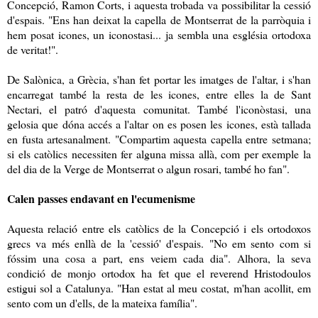
Concepció, Ramon Corts, i aquesta trobada va possibilitar la cessió
d'espais. "Ens han deixat la capella de Montserrat de la parròquia i
hem posat icones, un iconostasi... ja sembla una església ortodoxa
de veritat!".
De Salònica, a Grècia, s'han fet portar les imatges de l'altar, i s'han
encarregat també la resta de les icones, entre elles la de Sant
Nectari, el patró d'aquesta comunitat. També l'iconòstasi, una
gelosia que dóna accés a l'altar on es posen les icones, està tallada
en fusta artesanalment. "Compartim aquesta capella entre setmana;
si els catòlics necessiten fer alguna missa allà, com per exemple la
del dia de la Verge de Montserrat o algun rosari, també ho fan".
Calen passes endavant en l'ecumenisme
Aquesta relació entre els catòlics de la Concepció i els ortodoxos
grecs va més enllà de la 'cessió' d'espais. "No em sento com si
fóssim una cosa a part, ens veiem cada dia". Alhora, la seva
condició de monjo ortodox ha fet que el reverend Hristodoulos
estigui sol a Catalunya. "Han estat al meu costat, m'han acollit, em
sento com un d'ells, de la mateixa família".