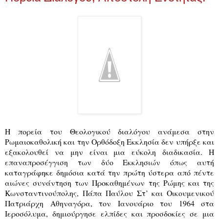
Η πορεία του Θεολογικού διαλόγου ανάμεσα στην
Ρωμαιοκαθολική και την Ορθόδοξη Εκκλησία δεν υπήρξε και
εξακολουθεί να μην είναι μια εύκολη διαδικασία. Η
επαναπροσέγγιση των δύο Εκκλησιών όπως αυτή
καταγράφηκε δημόσια κατά την πρώτη ύστερα από πέντε
αιώνες συνάντηση των Προκαθημένων της Ρώμης και της
Κωνσταντινούπολης, Πάπα Παύλου Στ’ και Οικουμενικού
Πατριάρχη Αθηναγόρα, τον Ιανουάριο του 1964 στα
Ιεροσόλυμα, δημιούργησε ελπίδες και προσδοκίες σε μια