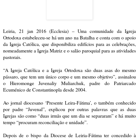
Leiria, 21 jan 2016 (Ecclesia) – Uma comunidade da Igreja
Ortodoxa estabeleceu-se há um ano na Batalha e conta com o apoio
da Igreja Católica, que disponibiliza edifícios para as celebrações,
nomeadamente a Igreja Matriz e o salão paroquial para as atividades
pastorais.
“A Igreja Católica e a Igreja Ortodoxa são duas asas do mesmo
pássaro, que tem um único corpo e um mesmo objetivo”, assinalou
o Hieromonge Juvenaliy Muliarchuk, padre do Patriarcado
Ecuménico de Constantinopla desde 2004.
Ao jornal diocesano ‘Presente Leira-Fátima’, o também conhecido
por padre “Juvenal”, explicou por outras palavras que as duas
Igrejas são como “duas irmãs que um dia se separaram” e há muito
tempo “procuram reconciliação e unidade”.
Depois de o bispo da Diocese de Leiria-Fátima ter concedido à