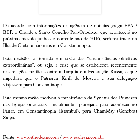
De acordo com informações da agência de notícias grega EPA /
BEP, o Grande e Santo Concílio Pan-Ortodoxo, que acontecerá no
próximo mês de junho do corrente ano de 2016, será realizado na
Ilha de Creta, e não mais em Constantinopla.
Esta decisão foi tomada em razão das “circunstâncias objetivas
extraordinárias”, ou seja, a crise que se estabeleceu recentemente
nas relações políticas entre a Turquia e a Federação Russa, o que
impediria que o Patriarca Kirill de Moscou e sua delegação
viajassem para Constantinopla.
Esta mesma razão motivou a transferência da Synaxis dos Primazes
das Igrejas ortodoxas, inicialmente planejada para acontecer no
Fanar, em Constantinopla (Istambul), para Chambésy (Genebra)
Suíça.
Fonte:
www.orthodoxie.com
/
www.ecclesia.com.br