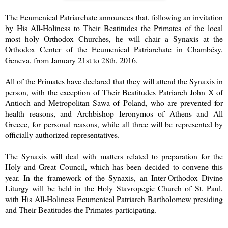
The Ecumenical Patriarchate announces that, following an invitation
by His All-Holiness to Their Beatitudes the Primates of the local
most holy Orthodox Churches, he will chair a Synaxis at the
Orthodox Center of the Ecumenical Patriarchate in Chambésy,
Geneva, from January 21st to 28th, 2016.
All of the Primates have declared that they will attend the Synaxis in
person, with the exception of Their Beatitudes Patriarch John X of
Antioch and Metropolitan Sawa of Poland, who are prevented for
health reasons, and Archbishop Ieronymos of Athens and All
Greece, for personal reasons, while all three will be represented by
officially authorized representatives.
The Synaxis will deal with matters related to preparation for the
Holy and Great Council, which has been decided to convene this
year. In the framework of the Synaxis, an Inter-Orthodox Divine
Liturgy will be held in the Holy Stavropegic Church of St. Paul,
with His All-Holiness Ecumenical Patriarch Bartholomew presiding
and Their Beatitudes the Primates participating.