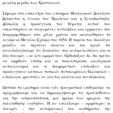
μεγάλη μερίδα των Χριστιανών.
Σήμερα στο επίκεντρο του επίσημου Θεολογικού Διαλόγου
βρίσκεται η έννοια του Πρωτείου και η Συνοδικότητα.
Δύσκολη η προσέγγιση του θέματος αυτού που
«σκοντάφτει» σε παγιωμένες αντιλήψεις και ερμηνείες που
διαμορφώθηκαν στα χίλια χρόνια που ακολούθησαν το
λεγόμενο Μεγάλο Σχίσμα του 1054. Η πορεία του διαλόγου
μοιάζει να πηγαίνει ολοένα και πιο αργά. Αν
συνυπολογίσουμε τις δυσκολίες που αντιμετωπίζουν και οι
δύο πλευρές – σε ό,τι αφορά τους Ορθοδόξους δε, θα πρέπει
να ληφθούν υπόψη και οι ποικιλότροποι εσωτερικοί
ανταγωνισμοί και οι διαφορετικές επιδιώξεις και
προσεγγίσεις κάποιων τοπικών Αυτοκεφάλων Εκκλησιών –
ο διάλογος φαντάζει να γίνεται ολοένα και πιο δύσκολος.
Ωστόσο το ερώτημα είναι εάν πραγματικά επιθυμούμε να
προχωρήσουμε και να δημιουργήσουμε τις προϋποθέσεις
για την αποκατάσταση, μια ημέρα των ημερών, της
πολυπόθητης ενότητας. Ή αν επιλέξουμε – αμφότερες οι
πλευρές - την αυτάρκεια(;) του αισθήματος της