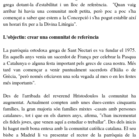
grega dotant-la d'estabilitat i un lloc de referència. "Quan vaig
arribar hi havia una comunitat molt petita, però poc a poc s'ha
començat a saber que estem a la Concepció i s'ha pogut establir així
un horari fix per a la Divina Litúrgia".
L'objectiu: crear una comunitat de referència
La parròquia ortodoxa grega de Sant Nectari es va fundar el 1975.
En aquells anys venia un sacerdot de França per celebrar la Pasqua
a Catalunya o alguna festa important pels grecs de casa nostra. Més
tard van començar a venir puntualment sacerdots d'Itàlia o de
Grècia, "però només oficiaven una sola vegada al mes o en les festes
més importants".
Des de l'arribada del reverend Hristodoulos la comunitat ha
augmentat. Actualment compten amb unes dues-centes cinquanta
famílies, la gran majoria són famílies mixtes -casats amb persones
catalanes-, tot i que en els darrers anys, afirma, "s'han incrementat
els fidels joves, que venen aquí a estudiar o treballar". Des dels inicis
hi hagut molt bona entesa amb la comunitat catòlica catalana. El seu
bisbe a Madrid li va presentar el rector de la parròquia de la