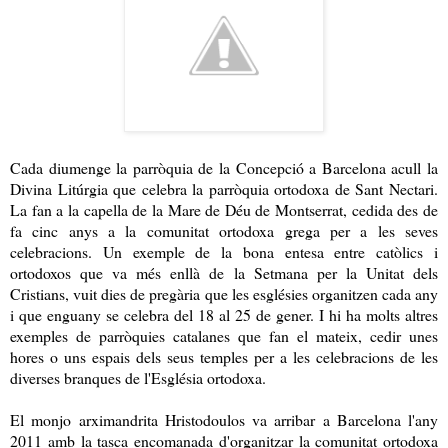
Cada diumenge la parròquia de la Concepció a Barcelona acull la
Divina Litúrgia que celebra la parròquia ortodoxa de Sant Nectari.
La fan a la capella de la Mare de Déu de Montserrat, cedida des de
fa cinc anys a la comunitat ortodoxa grega per a les seves
celebracions. Un exemple de la bona entesa entre catòlics i
ortodoxos que va més enllà de la Setmana per la Unitat dels
Cristians, vuit dies de pregària que les esglésies organitzen cada any
i que enguany se celebra del 18 al 25 de gener. I hi ha molts altres
exemples de parròquies catalanes que fan el mateix, cedir unes
hores o uns espais dels seus temples per a les celebracions de les
diverses branques de l'Església ortodoxa.
El monjo arximandrita Hristodoulos va arribar a Barcelona l'any
2011 amb la tasca encomanada d'organitzar la comunitat ortodoxa