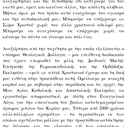
ανεξαρτησίας και της πεποίθησης ότι κατέχουμε για τον
εαυτό μας, εμείς και κανένας άλλος, την απόλυτη αλήθεια.
Μήπως όμως με τον τρόπο αυτό ενισχύουμε τον εγωισμό
και την αυτοδικαίωσή μας; Μπορούμε να υπάρχουμε ως
Σώμα Χριστού χωρίς τον άλλο χριστιανό αδελφό μας;
Μπορούμε να συνεχίσουμε να υπάρχουμε χωρίς να
κάνουμε τα πάντα να γίνουμε και πάλι ένα;
Ανεξάρτητα από την ταχύτητα με την οποία εξελίσσεται ο
επίσημος Θεολογικός Διάλογος – μια υπεύθυνη διαδικασία
που έχουν επωμισθεί τα μέλη της Διεθνούς Μικτής
Επιτροπής της Ρωμαιοκαθολικής και της Ορθόδοξης
Εκκλησίας – εμείς ως απλοί Χριστιανοί έχουμε και τη δική
μας ευθύνη στην προσπάθεια αυτή. Οφείλουμε με ανοιχτή
καρδιά και με σεβασμό στην παράδοση και τις αρχές της
Μιας Αγίας Καθολικής και Αποστολικής Εκκλησίας να
εργαστούμε αποφασιστικά, με πίστη στον Ευαγγελικό
Λόγο, για την επανένωση του βιαίως κατατεμαχισμένου
άραφου χιτώνα του Κυρίου μας. Ύστερα από 2000 χρόνια
αλλεπάλληλων σχισμάτων – τα περισσότερα εκ των
οποίων σχετίζονται μάλλον με την προσπάθεια κατάκτησης
της δύναμης και της εξουσίας επί των υπολοίπων -