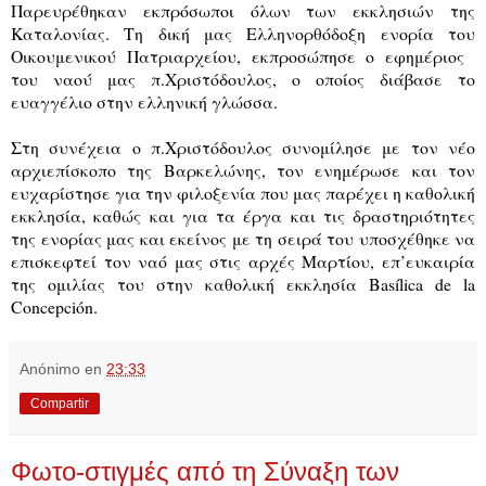
Παρευρέθηκαν εκπρόσωποι όλων των εκκλησιών της
Καταλονίας. Τη δική μας Ελληνορθόδοξη ενορία του
Οικουμενικού Πατριαρχείου, εκπροσώπησε ο εφημέριος
του ναού μας π.Χριστόδουλος, ο οποίος διάβασε το
ευαγγέλιο στην ελληνική γλώσσα.
Στη συνέχεια ο π.Χριστόδουλος συνομίλησε με τον νέο
αρχιεπίσκοπο της Βαρκελώνης, τον ενημέρωσε και τον
ευχαρίστησε για την φιλοξενία που μας παρέχει η καθολική
εκκλησία, καθώς και για τα έργα και τις δραστηριότητες
της ενορίας μας και εκείνος με τη σειρά του υποσχέθηκε να
επισκεφτεί τον ναό μας στις αρχές Μαρτίου, επ’ευκαιρία
της ομιλίας του στην καθολική εκκλησία Βasílica de la
Concepción.
Anónimo
en
23:33
Compartir
Φωτο-στιγμές από τη Σύναξη των