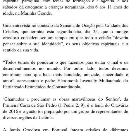
espiritual paroquial, com temas de formação e a agenda, e aos
sábados dá catequese a crianças ucranianas, dos 6 aos 11 anos de
idade, na Marinha Grande.
Uma entrevista no contexto da Semana de Oração pela Unidade dos
Cristãos, que termina esta segunda-feira, dia 25, que o monge
ortodoxo considera ser um tempo em que todo o cristão “deveria
pensar sobre a sua identidade”, os seus objetivos espirituais e o
sentido da sua vida.
“Todos temos de ponderar o que fazemos para evitar o mal e os
desentendimentos no mundo. Por outro lado, todos devemos
contribuir para que haja mais bondade, amizade, sinceridade e
amor”, acrescentou o padre Hieromonk Juvenaliy Muliarchuk, do
Patriarcado Ecuménico de Constantinopla.
‘Chamados a proclamar as obras maravilhosas do Senhor’, da
Primeira Carta de São Pedro (1 Pedro 2, 9), é o tema do Oitavário
de 2016 e o guião foi preparado por um grupo de representantes de
diversas regiões da Letónia.
A Igreja Ortodoxa em Portugal integra cristãos de diferentes