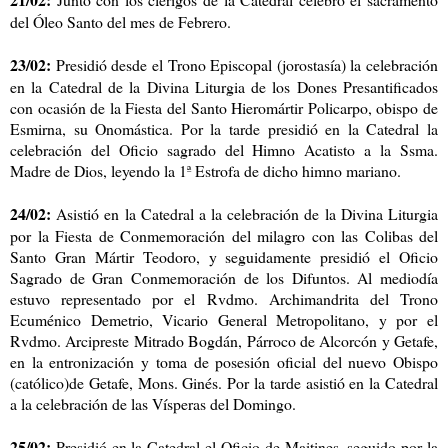
del Óleo Santo del mes de Febrero.
23/02:
Presidió desde el Trono Episcopal (jorostasía) la celebración
en la Catedral de la Divina Liturgia de los Dones Presantificados
con ocasión de la Fiesta del Santo Hieromártir Policarpo, obispo de
Esmirna, su Onomástica. Por la tarde presidió en la Catedral la
celebración del Oficio sagrado del Himno Acatisto a la Ssma.
Madre de Dios, leyendo la 1ª Estrofa de dicho himno mariano.
24/02:
Asistió en la Catedral a la celebración de la Divina Liturgia
por la Fiesta de Conmemoración del milagro con las Colibas del
Santo Gran Mártir Teodoro, y seguidamente presidió el Oficio
Sagrado de Gran Conmemoración de los Difuntos. Al mediodía
estuvo representado por el Rvdmo. Archimandrita del Trono
Ecuménico Demetrio, Vicario General Metropolitano, y por el
Rvdmo. Arcipreste Mitrado Bogdán, Párroco de Alcorcón y Getafe,
en la entronización y toma de posesión oficial del nuevo Obispo
(católico)de Getafe, Mons. Ginés. Por la tarde asistió en la Catedral
a la celebración de las Vísperas del Domingo.
25/02:
Presidió en la Catedral el Oficio de Maitines, seguido por la