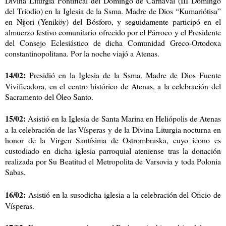
Divina Liturgia Pontifical del Domingo de Carnaval (III Domingo
del Triodio) en la Iglesia de la Ssma. Madre de Dios “Kumariótisa”
en Nijori (Yeniköy) del Bósforo, y seguidamente participó en el
almuerzo festivo comunitario ofrecido por el Párroco y el Presidente
del Consejo Eclesiástico de dicha Comunidad Greco-Ortodoxa
constantinopolitana. Por la noche viajó a Atenas.
14/02:
Presidió en la Iglesia de la Ssma. Madre de Dios Fuente
Vivificadora, en el centro histórico de Atenas, a la celebración del
Sacramento del Óleo Santo.
15/02:
Asistió en la Iglesia de Santa Marina en Heliópolis de Atenas
a la celebración de las Vísperas y de la Divina Liturgia nocturna en
honor de la Virgen Santísima de Ostrombraska, cuyo icono es
custodiado en dicha iglesia parroquial ateniense tras la donación
realizada por Su Beatitud el Metropolita de Varsovia y toda Polonia
Sabas.
16/02:
Asistió en la susodicha iglesia a la celebración del Oficio de
Vísperas.