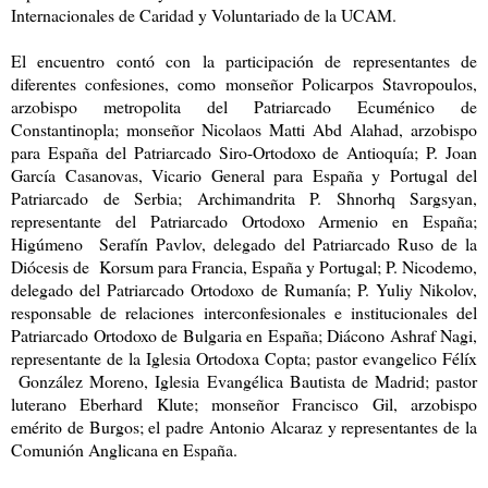
Internacionales de Caridad y Voluntariado de la UCAM.
El encuentro contó con la participación de representantes de
diferentes confesiones, como monseñor Policarpos Stavropoulos,
arzobispo metropolita del Patriarcado Ecuménico de
Constantinopla; monseñor Nicolaos Matti Abd Alahad, arzobispo
para España del Patriarcado Siro-Ortodoxo de Antioquía; P. Joan
García Casanovas, Vicario General para España y Portugal del
Patriarcado de Serbia; Archimandrita P. Shnorhq Sargsyan,
representante del Patriarcado Ortodoxo Armenio en España;
Higúmeno Serafín Pavlov, delegado del Patriarcado Ruso de la
Diócesis de Korsum para Francia, España y Portugal; P. Nicodemo,
delegado del Patriarcado Ortodoxo de Rumanía; P. Yuliy Nikolov,
responsable de relaciones interconfesionales e institucionales del
Patriarcado Ortodoxo de Bulgaria en España; Diácono Ashraf Nagi,
representante de la Iglesia Ortodoxa Copta; pastor evangelico Félíx
González Moreno, Iglesia Evangélica Bautista de Madrid; pastor
luterano Eberhard Klute; monseñor Francisco Gil, arzobispo
emérito de Burgos; el padre Antonio Alcaraz y representantes de la
Comunión Anglicana en España.