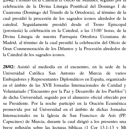
celebración de la Divina Liturgia Pontifical del Domingo I de
Cuaresma (Domingo del Triunfo de la Ortodoxia), al término de la
cual presidió la procesión de los sagrados iconos alrededor de la
catedral. Seguidamente presidió desde el Trono Episcopal
(jorostasía) la celebración en la Catedral, a las 13:00´ horas, de la
Divina Liturgia de nuestra Parroquia Ortodoxa Ucraniana de
Madrid, al término de la cual presidió la celebración del Oficio de
Gran Conmemoración de los Difuntos y la Procesión alrededor de
la Catedral de los sagrados iconos.
28/02:
Asistió al mediodía en el encuentro, en la sede de la
Universidad Católica San Antonio de Murcia de varios
Embajadores y Representantes Diplomáticos en España, organizado
en el ámbito de las XVII Jornadas Internacionales de Caridad y
Voluntariado (“Encuentro por la Paz y Desarrollo de los Pueblos”)
de dicha Universidad, seguido por el almuerzo oficial ofrecido por
su Presidente. Por la noche participó en la Oración Ecuménica
promovida por tal Universidad en el ámbito de dichas Jornadas
Internacionales en la Iglesia de San Francisco de Asís (PP.
Capucinos) de Murcia, durante la cual dirigió a los presentes una
breve reflexión sobre las lecturas bíblicas (1 Cor 13,1-13 y Mt