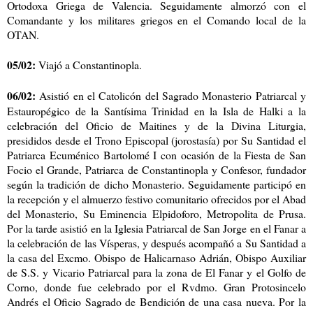
Ortodoxa Griega de Valencia. Seguidamente almorzó con el
Comandante y los militares griegos en el Comando local de la
OTAN.
05/02:
Viajó a Constantinopla.
06/02:
Asistió en el Catolicón del Sagrado Monasterio Patriarcal y
Estauropégico de la Santísima Trinidad en la Isla de Halki a la
celebración del Oficio de Maitines y de la Divina Liturgia,
presididos desde el Trono Episcopal (jorostasía) por Su Santidad el
Patriarca Ecuménico Bartolomé I con ocasión de la Fiesta de San
Focio el Grande, Patriarca de Constantinopla y Confesor, fundador
según la tradición de dicho Monasterio. Seguidamente participó en
la recepción y el almuerzo festivo comunitario ofrecidos por el Abad
del Monasterio, Su Eminencia Elpidoforo, Metropolita de Prusa.
Por la tarde asistió en la Iglesia Patriarcal de San Jorge en el Fanar a
la celebración de las Vísperas, y después acompañó a Su Santidad a
la casa del Excmo. Obispo de Halicarnaso Adrián, Obispo Auxiliar
de S.S. y Vicario Patriarcal para la zona de El Fanar y el Golfo de
Corno, donde fue celebrado por el Rvdmo. Gran Protosincelo
Andrés el Oficio Sagrado de Bendición de una casa nueva. Por la