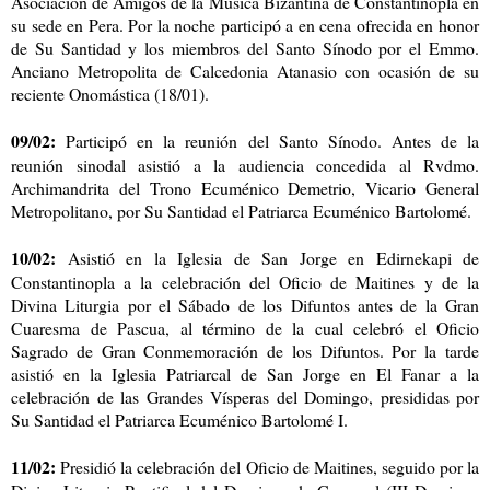
Asociación de Amigos de la Música Bizantina de Constantinopla en
su sede en Pera. Por la noche participó a en cena ofrecida en honor
de Su Santidad y los miembros del Santo Sínodo por el Emmo.
Anciano Metropolita de Calcedonia Atanasio con ocasión de su
reciente Onomástica (18/01).
09/02:
Participó en la reunión del Santo Sínodo. Antes de la
reunión sinodal asistió a la audiencia concedida al Rvdmo.
Archimandrita del Trono Ecuménico Demetrio, Vicario General
Metropolitano, por Su Santidad el Patriarca Ecuménico Bartolomé.
10/02:
Asistió en la Iglesia de San Jorge en Edirnekapi de
Constantinopla a la celebración del Oficio de Maitines y de la
Divina Liturgia por el Sábado de los Difuntos antes de la Gran
Cuaresma de Pascua, al término de la cual celebró el Oficio
Sagrado de Gran Conmemoración de los Difuntos. Por la tarde
asistió en la Iglesia Patriarcal de San Jorge en El Fanar a la
celebración de las Grandes Vísperas del Domingo, presididas por
Su Santidad el Patriarca Ecuménico Bartolomé I.
11/02:
Presidió la celebración del Oficio de Maitines, seguido por la