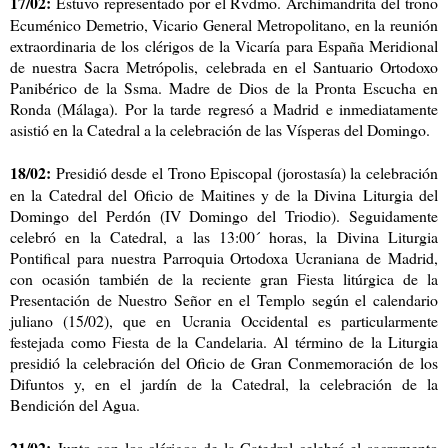
17/02:
Estuvo representado por el Rvdmo. Archimandrita del trono
Ecuménico Demetrio, Vicario General Metropolitano, en la reunión
extraordinaria de los clérigos de la Vicaría para España Meridional
de nuestra Sacra Metrópolis, celebrada en el Santuario Ortodoxo
Panibérico de la Ssma. Madre de Dios de la Pronta Escucha en
Ronda (Málaga). Por la tarde regresó a Madrid e inmediatamente
asistió en la Catedral a la celebración de las Vísperas del Domingo.
18/02:
Presidió desde el Trono Episcopal (jorostasía) la celebración
en la Catedral del Oficio de Maitines y de la Divina Liturgia del
Domingo del Perdón (IV Domingo del Triodio). Seguidamente
celebró en la Catedral, a las 13:00´ horas, la Divina Liturgia
Pontifical para nuestra Parroquia Ortodoxa Ucraniana de Madrid,
con ocasión también de la reciente gran Fiesta litúrgica de la
Presentación de Nuestro Señor en el Templo según el calendario
juliano (15/02), que en Ucrania Occidental es particularmente
festejada como Fiesta de la Candelaria. Al término de la Liturgia
presidió la celebración del Oficio de Gran Conmemoración de los
Difuntos y, en el jardín de la Catedral, la celebración de la
Bendición del Agua.
21/02:
Junto con los clérigos de la Catedral celebró el sacramento