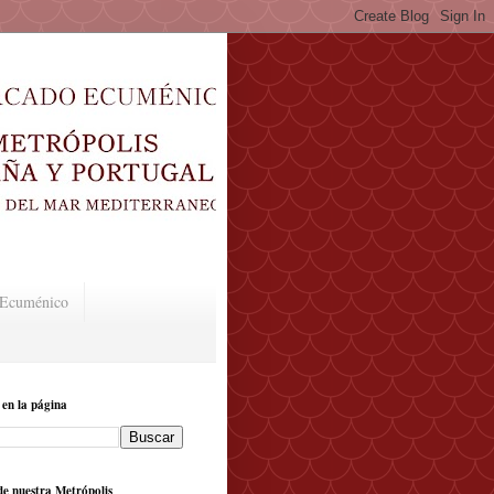
o Ecuménico
 en la página
e nuestra Metrópolis