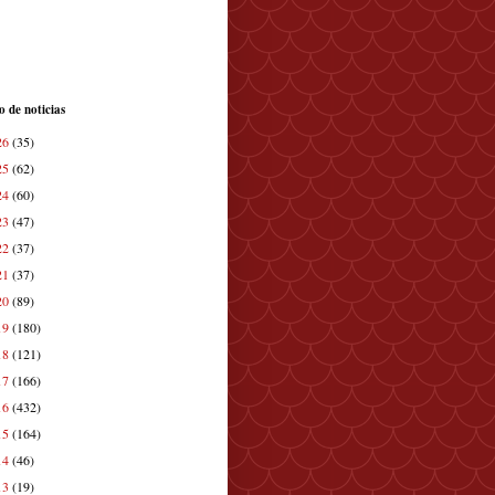
o de noticias
26
(35)
25
(62)
24
(60)
23
(47)
22
(37)
21
(37)
20
(89)
19
(180)
18
(121)
17
(166)
16
(432)
15
(164)
14
(46)
13
(19)