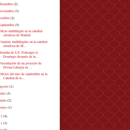
diciembre
(2)
noviembre
(3)
octubre
(2)
septiembre
(5)
Oficio multilingüe en la catedral
ortodoxa de Madrid
Vísperas multilingües en la catedral
ortodoxa de M...
Homilía de S.E. Policarpo el
Domingo después de la...
Presentación de un proyecto de
Divina Liturgia en ...
Oficios del mes de septiembre en la
Catedral de lo...
agosto
(1)
julio
(3)
junio
(2)
mayo
(1)
12
(4)
11
(1)
10
(6)