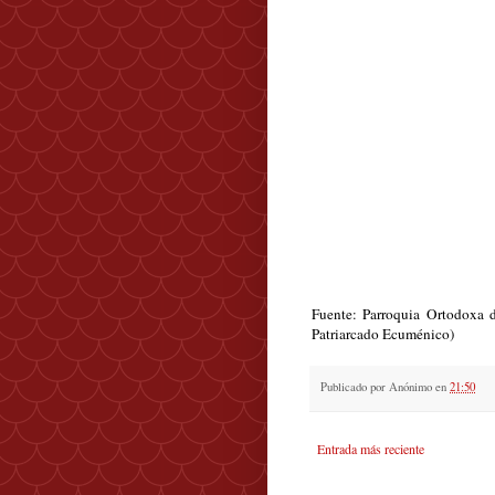
Fuente: Parroquia Ortodoxa 
Patriarcado Ecuménico)
Publicado por
Anónimo
en
21:50
Entrada más reciente