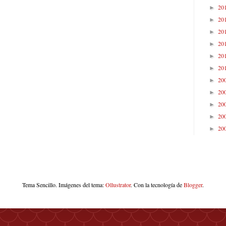
20
►
20
►
20
►
20
►
20
►
20
►
20
►
20
►
20
►
20
►
20
►
Tema Sencillo. Imágenes del tema:
Ollustrator
. Con la tecnología de
Blogger
.