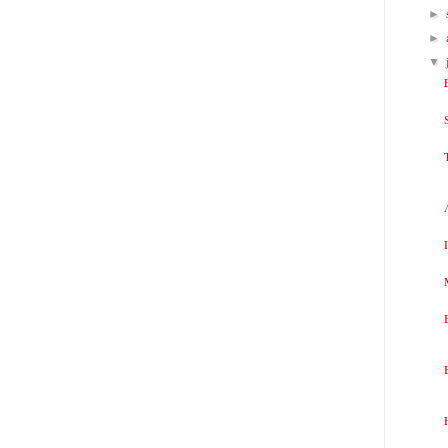
►
►
▼