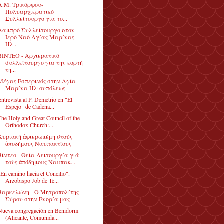
Α.Μ. Τρικόρφου-
Πολυαρχιερατικό
Συλλείτουργο για το...
Λαμπρό Συλλείτουργο στον
Ιερό Ναό Αγίας Μαρίνας
Ηλ...
ΒΙΝΤΕΟ - Αρχιερατικό
συλλείτουργο για την εορτή
τη...
Μέγας Εσπερινός στην Αγία
Μαρίνα Ηλιουπόλεως
Entrevista al P. Demetrio en "El
Espejo" de Cadena...
The Holy and Great Council of the
Orthodox Church:...
Κυριακή ἀφιερωμέμη στούς
ἀποδήμους Ναυπακτίους
Βίντεο - Θεία Λειτουργία γιὰ
τοὺς ἀπόδημους Ναυπακ...
"En camino hacia el Concilio".
Arzobispo Job de Te...
Βαρκελώνη - O Μητροπολίτης
Σύρου στην Ενορία μας
Nueva congregación en Benidorm
(Alicante, Comunida...