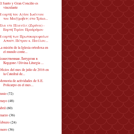
El Santo y Gran Concilio es
vinculante
Η εορτή του Αγίου Ιωάννου
του Μαξίμοβιτς στο Τρίκο...
Πλα ντε Πλανίλς (Ζιρόνα) -
Εορτή Τιμίου Προδρόμου
Η εορτή των Πρωτοκορυφαίων
Αποστ. Πέτρου κ. Παύλου...
La misión de la Iglesia ortodoxa en
el mundo conte...
Божественная Литургия в
Кордове / Divina Liturgia ...
Oficios del mes de julio de 2016 en
la Catedral de...
Memoria de actividades de S.E.
Policarpo en el mes...
junio
(72)
mayo
(48)
abril
(60)
marzo
(36)
febrero
(24)
enero
(36)