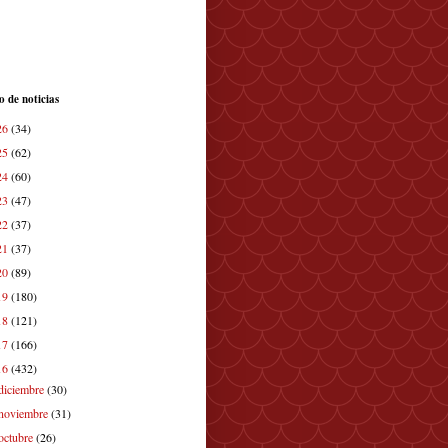
o de noticias
26
(34)
25
(62)
24
(60)
23
(47)
22
(37)
21
(37)
20
(89)
19
(180)
18
(121)
17
(166)
16
(432)
diciembre
(30)
noviembre
(31)
octubre
(26)