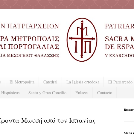
s
El Metropolita
Catedral
La Iglesia ortodoxa
El Patriarcad
 Hispánicos
Santo y Gran Concilio
Enlaces
Contacto
Buscar
έροντα Μωυσή από τον Ισπανίας
Mapa d