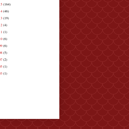
15
(164)
14
(46)
13
(19)
12
(4)
11
(1)
10
(6)
09
(6)
08
(5)
07
(2)
05
(1)
03
(1)