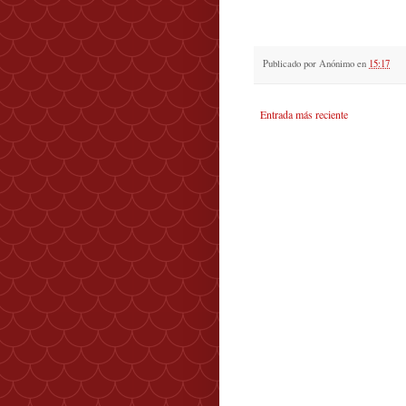
Publicado por
Anónimo
en
15:17
Entrada más reciente