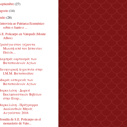
septiembre
(27)
agosto
(14)
julio
(28)
Entrevista ao Patriarca Ecuménico
sobre o Santo e ...
S.E. Policarpo en Vatopedi (Monte
Athos)
Τρισάγιο στον γέροντα
Μωυσή από τον Ισπανίας
Πολύκ...
Λαμπρός εορτασμός των
Βατοπαιδινών Αγίων
Πανηγυρική Αγρυπνία στην
Ι.Μ.Μ. Βατοπαιδίου
Μικρός εσπερινός των
Βατοπαιδινών Αγίων
Βαρκελώνη - Δωρεά
Εκκλησιαστικών Βιβλίων
στην Ενορ...
Βαρκελώνη - Πρόγραμμα
Ακολουθιών Μηνός
Αυγούστου 2016
Homilía de S.E. Policarpo en el
monasterio de Vato...