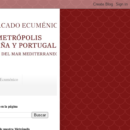
o Ecuménico
 en la página
e nuestra Metrópolis