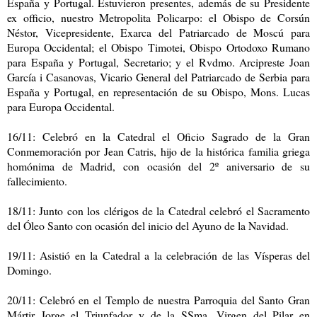
España y Portugal. Estuvieron presentes, además de su Presidente
ex officio, nuestro Metropolita Policarpo: el Obispo de Corsún
Néstor, Vicepresidente, Exarca del Patriarcado de Moscú para
Europa Occidental; el Obispo Timotei, Obispo Ortodoxo Rumano
para España y Portugal, Secretario; y el Rvdmo. Arcipreste Joan
García i Casanovas, Vicario General del Patriarcado de Serbia para
España y Portugal, en representación de su Obispo, Mons. Lucas
para Europa Occidental.
16/11: Celebró en la Catedral el Oficio Sagrado de la Gran
Conmemoración por Jean Catris, hijo de la histórica familia griega
homónima de Madrid, con ocasión del 2º aniversario de su
fallecimiento.
18/11: Junto con los clérigos de la Catedral celebró el Sacramento
del Óleo Santo con ocasión del inicio del Ayuno de la Navidad.
19/11: Asistió en la Catedral a la celebración de las Vísperas del
Domingo.
20/11: Celebró en el Templo de nuestra Parroquia del Santo Gran
Mártir Jorge el Triunfador y de la SSma. Virgen del Pilar en