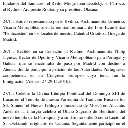
fundador del Santuario, el Rvdo. Monje Ioan Lissitsky, su Párroco,
el Rvdmo. Arcipreste Rodión y su presbítera Oksana.
24/11: Estuvo representado por el Rvdmo. Archimandrita Demetrio,
Vicario Metropolitano, en la reunión ordinaria del Foro Ecuménico
“Pentecostés” en los locales de nuestra Catedral Ortodoxa Griega de
Madrid.
26/11: Recibió en su despacho al Rvdmo. Archimandrita Philip
Jagnisz, Rector de Oporto y Vicario Metropolitano para Portugal y
Galicia, que se encontraba de paso por Madrid con destino a
Atenas, donde participó, a petición de las Autoridades Portugueses
competentes, en un Congreso Europeo cuyo tema fue la
Inmigración (Atenas, 27-29.11.2016).
27/11: Celebró la Divina Liturgia Pontifical del Domingo XIII de
Lucas en el Templo de nuestra Parroquia de Tradición Rusa de los
SS. Simeón el Nuevo Teólogo e Inocencio de Moscú en Alicante.
Antes de la Liturgia celebró el Oficio Sagrado de Bendición del
nuevo templo de la Parroquia, y a su término ordenó como Lector al
Sr. Oleksandr, originario de Ucrania. Seguidamente participó en el