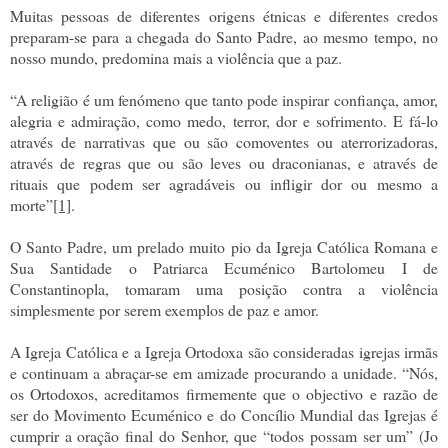
Muitas pessoas de diferentes origens étnicas e diferentes credos
preparam-se para a chegada do Santo Padre, ao mesmo tempo, no
nosso mundo, predomina mais a violência que a paz.
“A religião é um fenómeno que tanto pode inspirar confiança, amor,
alegria e admiração, como medo, terror, dor e sofrimento. E fá-lo
através de narrativas que ou são comoventes ou aterrorizadoras,
através de regras que ou são leves ou draconianas, e através de
rituais que podem ser agradáveis ou infligir dor ou mesmo a
morte”
[1]
.
O Santo Padre, um prelado muito pio da Igreja Católica Romana e
Sua Santidade o Patriarca Ecuménico Bartolomeu I de
Constantinopla, tomaram uma posição contra a violência
simplesmente por serem exemplos de paz e amor.
A Igreja Católica e a Igreja Ortodoxa são consideradas igrejas irmãs
e continuam a abraçar-se em amizade procurando a unidade. “Nós,
os Ortodoxos, acreditamos firmemente que o objectivo e razão de
ser do Movimento Ecuménico e do Concílio Mundial das Igrejas é
cumprir a oração final do Senhor, que “todos possam ser um” (Jo