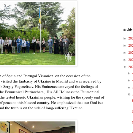
Archiv
20
►
20
►
20
►
20
►
20
▼
►
 of Spain and Portugal Vissarion, on the occasion of the
►
visited the Embassy of Ukraine in Madrid and was received by
 Sergiy Pogoreltsev. His Eminence conveyed the feelings of
►
 the Ecumenical Patriarchate, His All Holiness the Ecumenical
▼
the tested heroic Ukrainian people, wishing for the speedy end of
of peace to this blessed country. He emphasized that our God is a
nd the truth is on the side of long-suffering Ukraine.