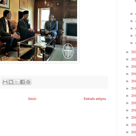
►
►
►
►
►
20
►
20
►
20
►
20
►
20
►
20
►
20
►
Inicio
Entrada antigua
20
►
20
►
20
►
20
►
20
►