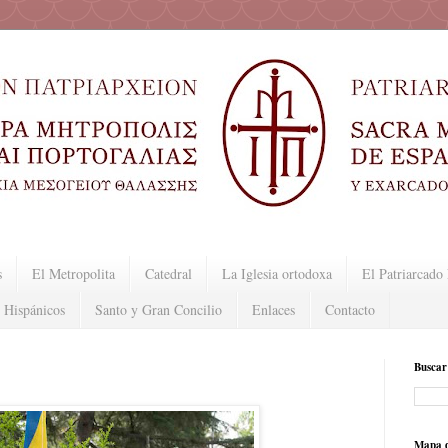
s
El Metropolita
Catedral
La Iglesia ortodoxa
El Patriarcad
 Hispánicos
Santo y Gran Concilio
Enlaces
Contacto
Buscar
Mapa d