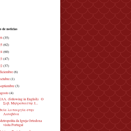
o de noticias
26
(35)
25
(62)
24
(60)
23
(47)
22
(37)
diciembre
(6)
octubre
(1)
septiembre
(3)
agosto
(4)
ΕΛΛ. (following in English) Ο
Σεβ. Μητροπολίτης Ι...
Θεία λειτουργία στην
Λισαβόνα
Metropolita da Igreja Ortodoxa
visita Portugal