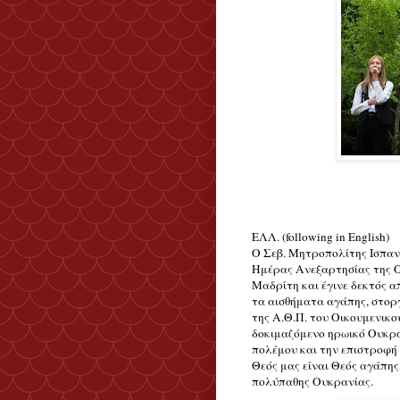
ΕΛΛ. (following in English)
Ο Σεβ. Μητροπολίτης Ισπανί
Ημέρας Ανεξαρτησίας της Ο
Μαδρίτη και έγινε δεκτός απ
τα αισθήματα αγάπης, στορ
της Α.Θ.Π. του Οικουμενικο
δοκιμαζόμενο ηρωικό Ουκρα
πολέμου και την επιστροφή 
Θεός μας είναι Θεός αγάπης,
πολύπαθης Ουκρανίας.