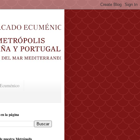
o Ecuménico
 en la página
e nuestra Metrópolis