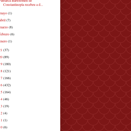
Patriarca Bartolomeu de
Constantinopla recebeu a d...
mayo
(1)
abril
(7)
marzo
(8)
febrero
(6)
enero
(1)
21
(37)
20
(89)
19
(180)
18
(121)
17
(166)
16
(432)
15
(164)
14
(46)
13
(19)
12
(4)
11
(1)
10
(6)