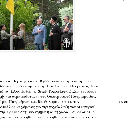
ας και Πορτογαλίας κ. Βησσαρίων, με την ευκαιρία της
υκρανίας, επισκέφθηκε την Πρεσβεία της Ουκρανίας στην
ό τον Εξοχ. Πρέσβη κ. Sergiy Pogoreltsev. Ο Σεβ. μετέφερε
γής και συμπαράστασης του Οικουμενικού Πατριαρχείου,
ύ μας Πατριάρχου κ.κ. Βαρθολομαίου, προς τον
Nuestr
νικό λαό, ευχόμενος για την ταχεία λήξη του αιματηρού
της ειρήνης στην ευλογημένη αυτή χώρα. Τόνισε δε ότι ο
 ειρήνης και αλήθειας, και η αλήθεια είναι με το μέρος της