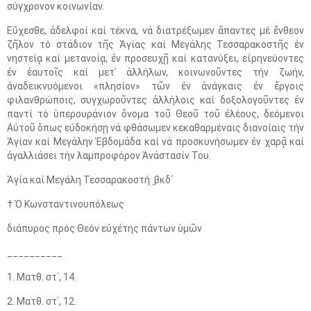
σύγχρονον κοινωνίαν.
Εὔχεσθε, ἀδελφοί καί τέκνα, νά διατρέξωμεν ἅπαντες μέ ἔνθεον
ζῆλον τό στάδιον τῆς Ἁγίας καί Μεγάλης Τεσσαρακοστῆς ἐν
νηστείᾳ καί μετανοίᾳ, ἐν προσευχῇ καί κατανύξει, εἰρηνεύοντες
ἐν ἑαυτοῖς καί μετ᾿ ἀλλήλων, κοινωνοῦντες τήν ζωήν,
ἀναδεικνυόμενοι «πλησίον» τῶν ἐν ἀνάγκαις ἐν ἔργοις
φιλανθρώποις, συγχωροῦντες ἀλλήλοις καί δοξολογοῦντες ἐν
παντί τό ὑπερουράνιον ὄνομα τοῦ Θεοῦ τοῦ ἐλέους, δεόμενοι
Αὐτοῦ ὅπως εὐδοκήσῃ νά φθάσωμεν κεκαθαρμέναις διανοίαις τήν
Ἁγίαν καί Μεγάλην Ἑβδομάδα καί νά προσκυνήσωμεν ἐν χαρᾷ καί
ἀγαλλιάσει τήν λαμπροφόρον Ἀνάστασίν Του.
Ἁγία καί Μεγάλη Τεσσαρακοστή ͵βκδʹ
† Ὁ Κωνσταντινουπόλεως
διάπυρος πρός Θεόν εὐχέτης πάντων ὑμῶν
__________
1. Ματθ. στʹ, 14.
2. Ματθ. στʹ, 12.