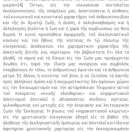
μικράν»[4]. Ὄντως, εἰς τήν οἰκογένειαν συντελεῖται
ἐκκλησιοποίησις τῆς ὑπάρξεώς μας, ἀναπτύσσεται ἡ αἴσθησις
τοῦ κοινωνικοῦ καί κοινοτικοῦ χαρακτῆρος τοῦ ἀνθρωπίνου βίου
καί τῆς ἐν Χριστῷ ζωῆς, ἡ ἀγάπη, ὁ ἀλληλοσεβασμός καί ἡ
ἀλληλεγγύη, βιοῦνται ἡ ζωή καί ἡ χαρά τῆς συμβιώσεως ὡς θεία
δωρεά. Ἡ κοινή προσπάθεια ἐφαρμογῆς τοῦ ἐκκλησιαστικοῦ
κανόνος καί τοῦ ἤθους τῆς νηστείας ἐν τῷ πλαισίῳ τῆς
οἰκογενείας, ἀναδεικνύει τόν χαρισματικόν χαρακτῆρα τῆς
ἀσκητικῆς βιοτῆς καί, εὐρύτερον, τήν βεβαιότητα ὅτι ὅλα τά
ἀληθῆ, τά σεμνά καί τά δίκαια εἰς τήν ζωήν μας προέρχονται
ἄνωθεν, ὅτι, παρά τήν ἰδικήν μας συνεργίαν καί συμβολήν,
ὑπερβαίνουν, ἐν τέλει, τό ἀνθρωπίνως ἐφικτόν καί τά ἀνθρώπινα
μέτρα. Ἐξ ἄλλου, ἡ κοινότης τοῦ βίου, ἡ οὐ ζητοῦσα τά ἑαυτῆς
πρός ἀλλήλους ἀγάπη καί ἡ συγχωρητικότης δέν ἀφήνουν χῶρον
εἰς τόν δικαιωματισμόν καί τήν αὐταρέσκειαν. Ἔκφρασιν αὐτοῦ
τοῦ πνεύματος «κοινῆς ἐλευθερίας» καί εὐχαριστιακοῦ
ἀσκητισμοῦ ἀποτελεῖ ἡ ἀδιάσπαστος σύνδεσις νηστείας,
φιλανθρωπίας καί μετοχῆς εἰς τήν ἐνοριακήν καί λειτουργικήν
ζωήν τῆς Ἐκκλησίας. Ἡ βίωσις τοῦ «σαρακοστιανοῦ κλίματος»
εἰς τήν χριστιανικήν οἰκογένειαν ὁδηγεῖ εἰς τό βάθος τῆς
ἀληθείας τῆς ἐκκλησιαστικῆς ἐμπειρίας καί ἀποτελεῖ κοιτίδα καί
ἀφετηρίαν χριστιανικῆς μαρτυρίας εἰς τήν ἐκκοσμικευμένην