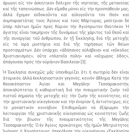
ἀρωγοί εἰς τόν ἀσκητικόν δόλιχον τῆς νηστείας, τῆς μετανοίας
καί τῆς ταπεινώσεως. Δέν εἴμεθα μόνοι εἰς τήν προσπάθειάν μας,
ἀλλά ἔχομεν εὐδοκοῦντα καί εὐλογοῦντα τόν Θεόν καί
συμπαραστάτας τούς Ἁγίους καί τούς Μάρτυρας, μεσίτριαν δέ
ὑπέρ πάντων ἡμῶν πρός Κύριον τήν Ἁγιόπρωτον Θεοτόκον. Ἡ
ἁγιότης εἶναι τεκμήριον τῆς δυνάμεως τῆς χάριτος τοῦ Θεοῦ καί
τῆς συνεργίας τοῦ ἀνθρώπου, ἐν τῇ Ἐκκλησίᾳ, διά τῆς μετοχῆς
εἰς τά ἱερά μυστήρια καί διά τῆς τηρήσεως τῶν θείων
προσταγμάτων. Δέν ὑπάρχει «ἀδάπανος εὐλάβεια» καί «εὔκολος
Χριστιανισμός», οὔτε «πλατεῖα πύλη» καί «εὔχωρος ὁδός»,
ἀπάγουσαι πρός τήν οὐράνιον Βασιλείαν [3].
Ἡ Ἐκκλησία συνεχῶς μᾶς ὑπενθυμίζει ὅτι ἡ σωτηρία δέν εἶναι
ἀτομικόν, ἀλλά ἐκκλησιαστικόν γεγονός, κοινόν ἄθλημα. Κατά τήν
θεοσκέπαστον Ἁγίαν καί Μεγάλην Τεσσαρακοστήν,
ἀποκαλύπτεται ἡ καθοριστική διά τήν πνευματικήν ζωήν τοῦ
πιστοῦ σημασία τῆς μετοχῆς εἰς τήν ζωήν τῆς κοινότητος, εἰς
τήν χριστιανικήν οἰκογένειαν καί τήν ἐνορίαν ἤ, ἀντιστοίχως, εἰς
τό μοναστικόν κοινόβιον. Ἐπιθυμοῦμεν νά ἐξάρωμεν τήν
λειτουργίαν τῆς χριστιανικῆς οἰκογενείας ὡς κοινότητος ζωῆς
διά τήν βίωσιν τῆς πνευματικότητος τῆς Μεγάλης
Τεσσαρακοστῆς. Ὁ ἐν Ἁγίοις προκάτοχος τῆς ἡμῶν Μετριότητος
Ἰωάννης ὁ Χρυσόστομος ἀπεκάλεσε τήν οἰκογένειαν «Ἐκκλησίαν