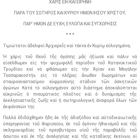
ΧΑΡΙΣ ΕΙΗ ΚΑΙ ΕΙΡΗΝΗ
ΠΑΡΑ ΤΟΥ ΣΩΤΗΡΟΣ ΚΑΙ ΚΥΡΙΟΥ ΗΜΩΝ ΙΗΣΟΥ ΧΡΙΣΤΟΥ,
ΠΑΡ᾿ HΜΩΝ ΔΕ ΕΥΧΗ, ΕΥΛΟΓΙΑ ΚΑΙ ΣΥΓΧΩΡΗΣΙΣ
* * *
Τιμιώτατοι ἀδελφοί Ἀρχιερεῖς καί τέκνα ἐν Κυρίῳ εὐλογημένα,
Ἡ χάρις τοῦ Θεοῦ τῆς ἀγάπης μᾶς ἠξίωσε καί πάλιν νά
εἰσέλθωμεν εἰς τήν ψυχωφελῆ περίοδον τοῦ Κατανυκτικοῦ
Τριῳδίου καί νά φθάσωμεν εἰς τήν Ἁγίαν καί Μεγάλην
Τεσσαρακοστήν, εἰς τό πλῆρες ἄνωθεν δωρημάτων καί
σταυροαναστασίμου εὐφροσύνης στάδιον τῶν ἀσκητικῶν
ἀγώνων. Κατά τό εὐλογημένον αὐτό διάστημα ἀποκαλύπτεται
εὐκρινῶς ὁ πνευματικός πλοῦτος καί ὁ δυναμισμός τῆς
ἐκκλησιαστικῆς ζωῆς καί ἡ σωτηριολογική ἀναφορά ὅλων τῶν
ἐκφάνσεών της.
Πολλά ἐδιδάχθημεν ἤδη ἐκ τῆς ἀδιεξόδου καί αὐτοδικαιωτικῆς
ὑπερηφανίας τοῦ Φαρισαίου, ἐκ τοῦ ἀγόνου ἠθικισμοῦ καί τῆς
σκληροκαρδίας τοῦ πρεσβυτέρου υἱοῦ τῆς παραβολῆς τοῦ
ἀσώτου καί ἐκ τῆς ἀναλγησίας καί τῆς καταδίκης ἐκείνων, οἱ