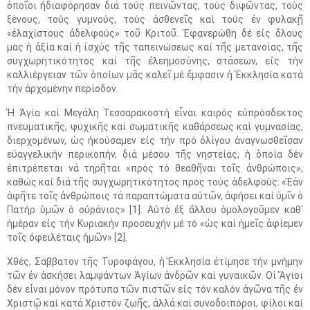
ὁποῖοι ἠδιαφόρησαν διά τούς πεινῶντας, τούς διψῶντας, τούς
ξένους, τούς γυμνούς, τούς ἀσθενεῖς καί τούς ἐν φυλακῇ
«ἐλαχίστους ἀδελφούς» τοῦ Κριτοῦ. Ἐφανερώθη δέ εἰς ὅλους
μας ἡ ἀξία καί ἡ ἰσχύς τῆς ταπεινώσεως καί τῆς μετανοίας, τῆς
συγχωρητικότητος καί τῆς ἐλεημοσύνης, στάσεων, εἰς τήν
καλλιέργειαν τῶν ὁποίων μᾶς καλεῖ μέ ἔμφασιν ἡ Ἐκκλησία κατά
τήν ἀρχομένην περίοδον.
Ἡ Ἁγία καί Μεγάλη Τεσσαρακοστή εἶναι καιρός εὐπρόσδεκτος
πνευματικῆς, ψυχικῆς καί σωματικῆς καθάρσεως καί γυμνασίας,
διερχομένων, ὡς ἠκούσαμεν εἰς τήν πρό ὀλίγου ἀναγνωσθεῖσαν
εὐαγγελικήν περικοπήν, διά μέσου τῆς νηστείας, ἡ ὁποία δέν
ἐπιτρέπεται νά τηρῆται «πρός τό θεαθῆναι τοῖς ἀνθρώποις»,
καθώς καί διά τῆς συγχωρητικότητος πρός τούς ἀδελφούς: «Ἐάν
ἀφῆτε τοῖς ἀνθρώποις τά παραπτώματα αὐτῶν, ἀφήσει καί ὑμῖν ὁ
Πατήρ ὑμῶν ὁ οὐράνιος» [1]. Αὐτό ἐξ ἄλλου ὁμολογοῦμεν καθ᾿
ἡμέραν εἰς τήν Κυριακήν προσευχήν μέ τό «ὡς καί ἡμεῖς ἀφίεμεν
τοῖς ὀφειλέταις ἡμῶν» [2].
Χθές, Σάββατον τῆς Τυροφάγου, ἡ Ἐκκλησία ἐτίμησε τήν μνήμην
τῶν ἐν ἀσκήσει λαμψάντων Ἁγίων ἀνδρῶν καί γυναικῶν. Οἱ Ἅγιοι
δέν εἶναι μόνον πρότυπα τῶν πιστῶν εἰς τόν καλόν ἀγῶνα τῆς ἐν
Χριστῷ καί κατά Χριστόν ζωῆς, ἀλλά καί συνοδοιπόροι, φίλοι καί