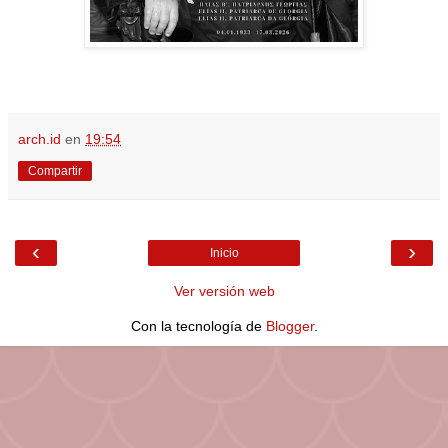
arch.id
en
19:54
Compartir
‹
›
Inicio
Ver versión web
Con la tecnología de
Blogger
.