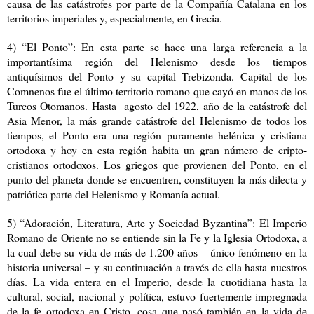
causa de las catástrofes por parte de la Compañía Catalana en los
territorios imperiales y, especialmente, en Grecia.
4) “El Ponto”: En esta parte se hace una larga referencia a la
importantísima región del Helenismo desde los tiempos
antiquísimos del Ponto y su capital Trebizonda. Capital de los
Comnenos fue el último territorio romano que cayó en manos de los
Turcos Otomanos. Hasta agosto del 1922, año de la catástrofe del
Asia Menor, la más grande catástrofe del Helenismo de todos los
tiempos, el Ponto era una región puramente helénica y cristiana
ortodoxa y hoy en esta región habita un gran número de cripto-
cristianos ortodoxos. Los griegos que provienen del Ponto, en el
punto del planeta donde se encuentren, constituyen la más dilecta y
patriótica parte del Helenismo y Romanía actual.
5) “Adoración, Literatura, Arte y Sociedad Byzantina”: El Imperio
Romano de Oriente no se entiende sin la Fe y la Iglesia Ortodoxa, a
la cual debe su vida de más de 1.200 años – único fenómeno en la
historia universal – y su continuación a través de ella hasta nuestros
días. La vida entera en el Imperio, desde la cuotidiana hasta la
cultural, social, nacional y política, estuvo fuertemente impregnada
de la fe ortodoxa en Cristo, cosa que pasó también en la vida de