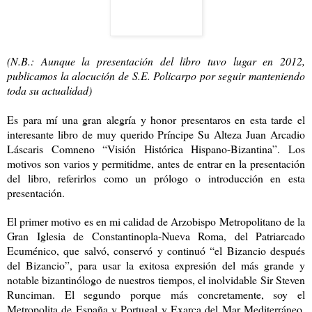
(N.B.: Aunque la presentación del libro tuvo lugar en 2012,
publicamos la alocución de S.E. Policarpo por seguir manteniendo
toda su actualidad)
Es para mí una gran alegría y honor presentaros en esta tarde el
interesante libro de muy querido Príncipe Su Alteza Juan Arcadio
Láscaris Comneno “Visión Histórica Hispano-Bizantina”. Los
motivos son varios y permitidme, antes de entrar en la presentación
del libro, referirlos como un prólogo o introducción en esta
presentación.
El primer motivo es en mi calidad de Arzobispo Metropolitano de la
Gran Iglesia de Constantinopla-Nueva Roma, del Patriarcado
Ecuménico, que salvó, conservó y continuó “el Bizancio después
del Bizancio”, para usar la exitosa expresión del más grande y
notable bizantinólogo de nuestros tiempos, el inolvidable Sir Steven
Runciman. El segundo porque más concretamente, soy el
Metropolita de España y Portugal y Exarca del Mar Mediterráneo.