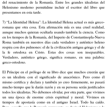
del renacimiento de la Romanía. Entre los grandes idealistas del
Helenismo moderno permitidme incluir el escritor del libro que
presentamos en esta tarde.
7) “La Identidad Helena”: La Identidad Helena actual es más greco-
romana que otra cosa. Esta afirmación mía es una cruel realidad,
aunque muchos quieran ocultarla usando también la ciencia. Como
en los tiempos de la Romanía, del Imperio de Constantinopla-Nueva
Roma también en nuestros días cada verdadero y auténtico heleno
respira con dos pulmones: el de la civilización antigua griega y el de
la fe ortodoxa en Cristo. Estas dos cosas son inseparables.
Verdadero, auténtico griego, significa romano, en una palabra:
greco-ortodoxo.
El Príncipe en el prólogo de su libro dice que muchos creerán que
es un idealista con el significado de anacrónico. Pero como él
mismo certifica y declara y también yo creo firmemente, no pasará
mucho tiempo que le darán razón y en su persona serán justificados
todos los idealistas. No debemos olvidar, por otra parte, que vivimos
un una época de enorme crisis espiritual y moral. Vivimos en
tiempos de apostasía como en el antiguo Israel. Todo ha caído.
Pero, aquello que la Romanía representa, es decir el Helenismo y la