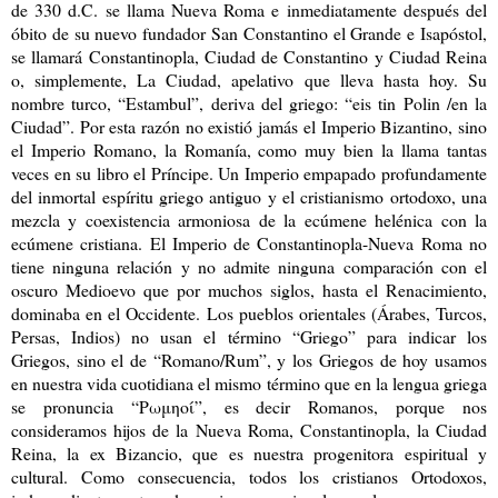
de 330 d.C. se llama Nueva Roma e inmediatamente después del
óbito de su nuevo fundador San Constantino el Grande e Isapóstol,
se llamará Constantinopla, Ciudad de Constantino y Ciudad Reina
o, simplemente, La Ciudad, apelativo que lleva hasta hoy. Su
nombre turco, “Estambul”, deriva del griego: “eis tin Polin /en la
Ciudad”. Por esta razón no existió jamás el Imperio Bizantino, sino
el Imperio Romano, la Romanía, como muy bien la llama tantas
veces en su libro el Príncipe. Un Imperio empapado profundamente
del inmortal espíritu griego antiguo y el cristianismo ortodoxo, una
mezcla y coexistencia armoniosa de la ecúmene helénica con la
ecúmene cristiana. El Imperio de Constantinopla-Nueva Roma no
tiene ninguna relación y no admite ninguna comparación con el
oscuro Medioevo que por muchos siglos, hasta el Renacimiento,
dominaba en el Occidente. Los pueblos orientales (Árabes, Turcos,
Persas, Indios) no usan el término “Griego” para indicar los
Griegos, sino el de “Romano/Rum”, y los Griegos de hoy usamos
en nuestra vida cuotidiana el mismo término que en la lengua griega
se pronuncia “Ρωμηοί”, es decir Romanos, porque nos
consideramos hijos de la Nueva Roma, Constantinopla, la Ciudad
Reina, la ex Bizancio, que es nuestra progenitora espiritual y
cultural. Como consecuencia, todos los cristianos Ortodoxos,