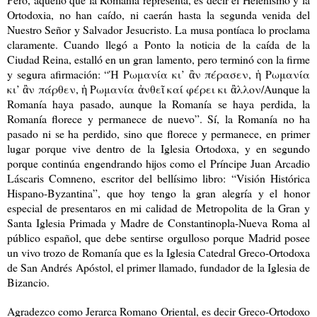
Ortodoxia, no han caído, ni caerán hasta la segunda venida del
Nuestro Señor y Salvador Jesucristo. La musa pontíaca lo proclama
claramente. Cuando llegó a Ponto la noticia de la caída de la
Ciudad Reina, estalló en un gran lamento, pero terminó con la firme
y segura afirmación: “Ἡ Ρωμανία κι’ ἂν πέρασεν, ἡ Ρωμανία
κι’ ἂν πάρθεν, ἡ Ρωμανία ἀνθεῖ καί φέρει κι ἂλλον/Aunque la
Romanía haya pasado, aunque la Romanía se haya perdida, la
Romanía florece y permanece de nuevo”. Sí, la Romanía no ha
pasado ni se ha perdido, sino que florece y permanece, en primer
lugar porque vive dentro de la Iglesia Ortodoxa, y en segundo
porque continúa engendrando hijos como el Príncipe Juan Arcadio
Láscaris Comneno, escritor del bellísimo libro: “Visión Histórica
Hispano-Byzantina”, que hoy tengo la gran alegría y el honor
especial de presentaros en mi calidad de Metropolita de la Gran y
Santa Iglesia Primada y Madre de Constantinopla-Nueva Roma al
público español, que debe sentirse orgulloso porque Madrid posee
un vivo trozo de Romanía que es la Iglesia Catedral Greco-Ortodoxa
de San Andrés Apóstol, el primer llamado, fundador de la Iglesia de
Bizancio.
Agradezco como Jerarca Romano Oriental, es decir Greco-Ortodoxo