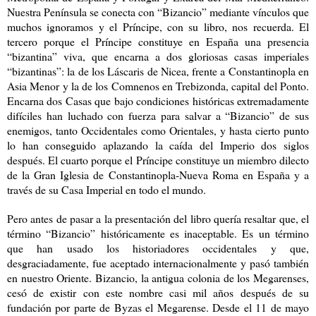
Nuestra Península se conecta con “Bizancio” mediante vínculos que
muchos ignoramos y el Príncipe, con su libro, nos recuerda. El
tercero porque el Príncipe constituye en España una presencia
“bizantina” viva, que encarna a dos gloriosas casas imperiales
“bizantinas”: la de los Láscaris de Nicea, frente a Constantinopla en
Asia Menor y la de los Comnenos en Trebizonda, capital del Ponto.
Encarna dos Casas que bajo condiciones históricas extremadamente
difíciles han luchado con fuerza para salvar a “Bizancio” de sus
enemigos, tanto Occidentales como Orientales, y hasta cierto punto
lo han conseguido aplazando la caída del Imperio dos siglos
después. El cuarto porque el Príncipe constituye un miembro dilecto
de la Gran Iglesia de Constantinopla-Nueva Roma en España y a
través de su Casa Imperial en todo el mundo.
Pero antes de pasar a la presentación del libro quería resaltar que, el
término “Bizancio” históricamente es inaceptable. Es un término
que han usado los historiadores occidentales y que,
desgraciadamente, fue aceptado internacionalmente y pasó también
en nuestro Oriente. Bizancio, la antigua colonia de los Megarenses,
cesó de existir con este nombre casi mil años después de su
fundación por parte de Byzas el Megarense. Desde el 11 de mayo