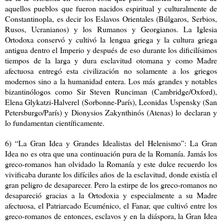
aquellos pueblos que fueron nacidos espiritual y culturalmente de
Constantinopla, es decir los Eslavos Orientales (Búlgaros, Serbios,
Rusos, Ucranianos) y los Rumanos y Georgianos. La Iglesia
Ortodoxa conservó y cultivó la lengua griega y la cultura griega
antigua dentro el Imperio y después de eso durante los dificilísimos
tiempos de la larga y dura esclavitud otomana y como Madre
afectuosa entregó esta civilización no solamente a los griegos
modernos sino a la humanidad entera. Los más grandes y notables
bizantinólogos como Sir Steven Runciman (Cambridge/Oxford),
Elena Glykatzi-Halverel (Sorbonne-París), Leonidas Uspensky (San
Petersburgo/París) y Dionysios Zakynthinós (Atenas) lo declaran y
lo fundamentan científicamente.
6) “La Gran Idea y Grandes Idealistas del Helenismo”: La Gran
Idea no es otra que una continuación pura de la Romanía. Jamás los
greco-romanos han olvidado la Romanía y este dulce recuerdo los
vivificaba durante los difíciles años de la esclavitud, donde existía el
gran peligro de desaparecer. Pero la estirpe de los greco-romanos no
desapareció gracias a la Ortodoxia y especialmente a su Madre
afectuosa, el Patriarcado Ecuménico, el Fanar, que cultivó entre los
greco-romanos de entonces, esclavos y en la diáspora, la Gran Idea