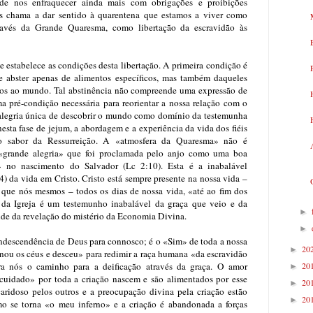
nde nos enfraquecer ainda mais com obrigações e proibições
nos chama a dar sentido à quarentena que estamos a viver como
través da Grande Quaresma, como libertação da escravidão às
 estabelece as condições desta libertação. A primeira condição é
e abster apenas de alimentos específicos, mas também daqueles
os ao mundo. Tal abstinência não compreende uma expressão de
 pré-condição necessária para reorientar a nossa relação com o
alegria única de descobrir o mundo como domínio da testemunha
nesta fase de jejum, a abordagem e a experiência da vida dos fiéis
o sabor da Ressurreição. A «atmosfera da Quaresma» não é
 «grande alegria» que foi proclamada pelo anjo como uma boa
» no nascimento do Salvador (Lc 2:10). Esta é a inabalável
4) da vida em Cristo. Cristo está sempre presente na nossa vida –
 que nós mesmos – todos os dias de nossa vida, «até ao fim dos
 da Igreja é um testemunho inabalável da graça que veio e da
►
ude da revelação do mistério da Economia Divina.
►
ondescendência de Deus para connosco; é o «Sim» de toda a nossa
20
►
inou os céus e desceu» para redimir a raça humana «da escravidão
20
ra nós o caminho para a deificação através da graça. O amor
►
«cuidado» por toda a criação nascem e são alimentados por esse
20
►
aridoso pelos outros e a preocupação divina pela criação estão
20
►
o se torna «o meu inferno» e a criação é abandonada a forças