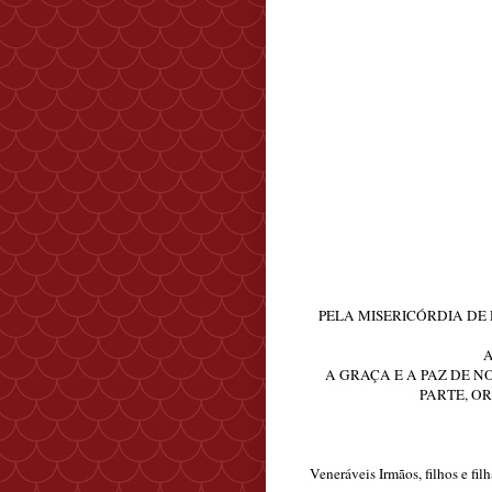
PELA MISERICÓRDIA DE
A
A GRAÇA E A PAZ DE N
PARTE, O
Veneráveis Irmãos, filhos e fi