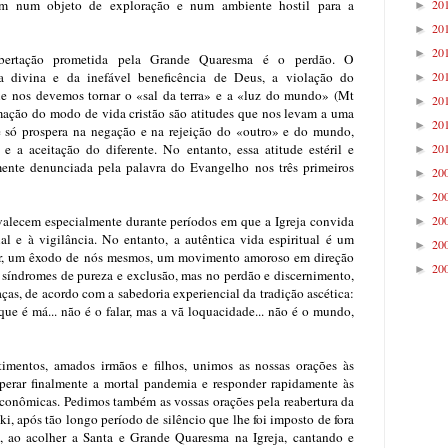
20
rmam num objeto de exploração e num ambiente hostil para a
►
20
►
20
►
bertação prometida pela Grande Quaresma é o perdão. O
20
a divina e da inefável beneficência de Deus, a violação do
►
 nos devemos tornar o «sal da terra» e a «luz do mundo» (Mt
20
►
rmação do modo de vida cristão são atitudes que nos levam a uma
20
►
e só prospera na negação e na rejeição do «outro» e do mundo,
20
 a aceitação do diferente. No entanto, essa atitude estéril e
►
mente denunciada pela palavra do Evangelho nos três primeiros
20
►
20
►
20
valecem especialmente durante períodos em que a Igreja convida
►
tual e à vigilância. No entanto, a autêntica vida espiritual é um
20
►
or, um êxodo de nós mesmos, um movimento amoroso em direção
20
►
síndromes de pureza e exclusão, mas no perdão e discernimento,
ças, de acordo com a sabedoria experiencial da tradição ascética:
ue é má... não é o falar, mas a vã loquacidade... não é o mundo,
timentos, amados irmãos e filhos, unimos as nossas orações às
perar finalmente a mortal pandemia e responder rapidamente às
econômicas. Pedimos também as vossas orações pela reabertura da
i, após tão longo período de silêncio que lhe foi imposto de fora
a, ao acolher a Santa e Grande Quaresma na Igreja, cantando e