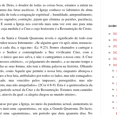
de Deus, o doador de todas as coisas boas, estamos a entrar na
ena das lutas ascéticas. A Igreja conhece os labirintos da alma
aída de toda a estagnação espiritual – humildade, arrependimento,
os sagrados, contrição, jejum que elimina as paixões, paciência,
. E assim a Igreja nos convida mais uma vez este ano para uma
Archiv
cuja medida é a Cruz e cujo horizonte é a Ressurreição de Cristo.
20
►
da Santa e Grande Quaresma revela o significado de todo esse
20
►
enhor ressoa fortemente: «Se alguém quer vir após mim, renuncie-
20
►
uz cada dia, e siga-me» (Lc 9:23). Somos chamados a carregar a
do o Senhor e contemplando a Sua vivificante Cruz, com a
20
►
 o único que nos salva, e não o carregarmos a nossa cruz. A Cruz
20
►
nossos critérios», «o julgamento do mundo», e ao mesmo tempo a
20
▼
as as suas formas, não tem a última palavra na história. Olhando
eção, como Aquele que permite a nossa luta, enquanto abençoa e
►
amos a boa luta, atribulados por todos os lados, mas não esmagados;
►
dade, mas vencidos pelos impasses; perseguidos, mas não
►
rra, mas não aniquilados» (2Cor 4:8-9). Esta é a quintessência da
 período actual da Cruz e da Ressurreição. Estamos num caminho
►
z, através da qual «a alegria chegou ao mundo inteiro».
►
►
-se por que a Igreja, no meio da pandemia actual, aumentaria às
tes mais uma «quarentena», ou seja, a Grande Quaresma. De facto,
▼
 uma «quarentena», um período que dura quarenta dias. No