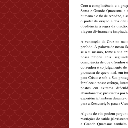
Com a complacência e a graça 
Santa e Grande Quaresma, a ar
humana e o fio de Ariadne, a s
o poder da oração e dos ofíci
obediência à regra da oração
viagem divinamente inspirada, 
A veneração da Cruz no meio 
período. A palavra de nosso S
se a si mesmo, tome a sua cr
nossa própria cruz, seguin
consciência de que o Senhor é
do Senhor é «o julgamento de 
promessa de que o mal, em tod
para Cristo e sob a Sua prot
fortalece o nosso esforço, lut
postos em extrema dificul
abandonados; prostrados por te
experiência também durante o
para a Ressurreição para a Cru
Alguns de vós podem perguntar
restrições de saúde já existen
a Grande Quaresma também é