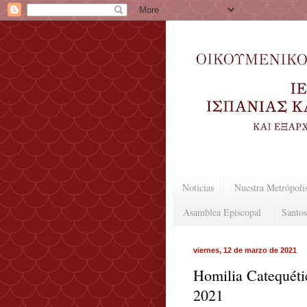
Noticias
Nuestra Metrópoli
Asamblea Episcopal
Santos
viernes, 12 de marzo de 2021
Homilia Catequéti
2021