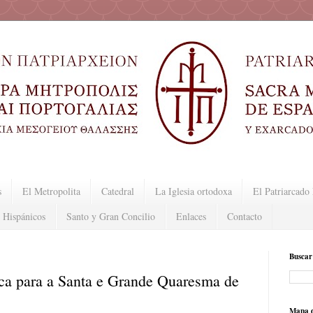
s
El Metropolita
Catedral
La Iglesia ortodoxa
El Patriarcad
 Hispánicos
Santo y Gran Concilio
Enlaces
Contacto
Buscar
ca para a Santa e Grande Quaresma de
Mapa d