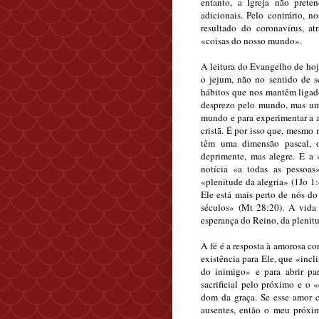
entanto, a Igreja não prete
adicionais. Pelo contrário, 
resultado do coronavírus, a
«coisas do nosso mundo».
A leitura do Evangelho de hoje
o jejum, não no sentido de s
hábitos que nos mantêm ligad
desprezo pelo mundo, mas uma
mundo e para experimentar a 
cristã. É por isso que, mesmo 
têm uma dimensão pascal, 
deprimente, mas alegre. É a
notícia «a todas as pessoas
«plenitude da alegria» (1Jo 1:
Ele está mais perto de nós do
séculos» (Mt 28:20). A vida
esperança do Reino, da plenit
A fé é a resposta à amorosa c
existência para Ele, que «incl
do inimigo» e para abrir pa
sacrificial pelo próximo e o 
dom da graça. Se esse amor c
ausentes, então o meu próxim