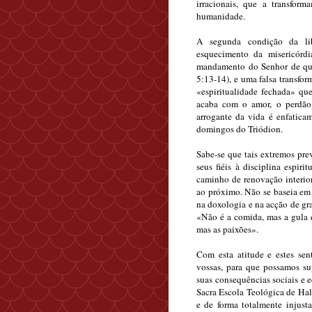
irracionais, que a transfo
humanidade.
A segunda condição da li
esquecimento da misericórdi
mandamento do Senhor de que
5:13-14), e uma falsa transfo
«espiritualidade fechada» qu
acaba com o amor, o perdão e
arrogante da vida é enfatica
domingos do Triódion.
Sabe-se que tais extremos pre
seus fiéis à disciplina espiri
caminho de renovação interi
ao próximo. Não se baseia em 
na doxologia e na acção de gra
«Não é a comida, mas a gula q
mas as paixões».
Com esta atitude e estes sen
vossas, para que possamos su
suas consequências sociais e 
Sacra Escola Teológica de Halk
e de forma totalmente injust