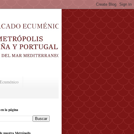
o Ecuménico
 en la página
e nuestra Metrópolis