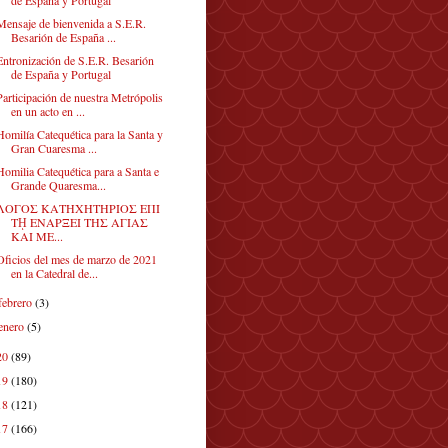
Mensaje de bienvenida a S.E.R.
Besarión de España ...
Entronización de S.E.R. Besarión
de España y Portugal
Participación de nuestra Metrópolis
en un acto en ...
Homilía Catequética para la Santa y
Gran Cuaresma ...
Homilia Catequética para a Santa e
Grande Quaresma...
ΛΟΓΟΣ ΚΑΤΗΧΗΤΗΡΙΟΣ ΕΠΙ
Τῌ ΕΝΑΡΞΕΙ ΤΗΣ ΑΓΙΑΣ
ΚΑΙ ΜΕ...
Oficios del mes de marzo de 2021
en la Catedral de...
febrero
(3)
enero
(5)
20
(89)
19
(180)
18
(121)
17
(166)