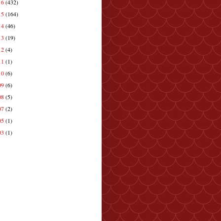
16
(432)
15
(164)
14
(46)
13
(19)
12
(4)
11
(1)
10
(6)
09
(6)
08
(5)
07
(2)
05
(1)
03
(1)