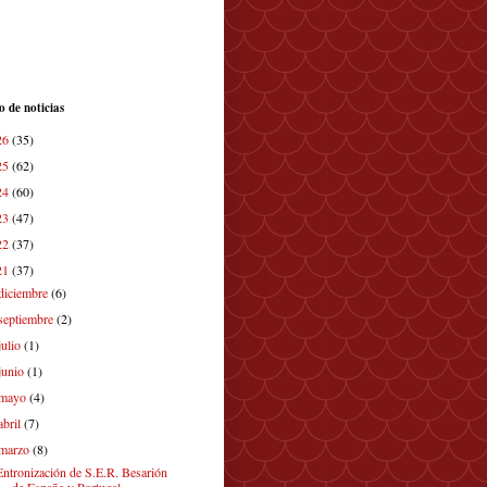
o de noticias
26
(35)
25
(62)
24
(60)
23
(47)
22
(37)
21
(37)
diciembre
(6)
septiembre
(2)
julio
(1)
junio
(1)
mayo
(4)
abril
(7)
marzo
(8)
Entronización de S.E.R. Besarión
de España y Portugal