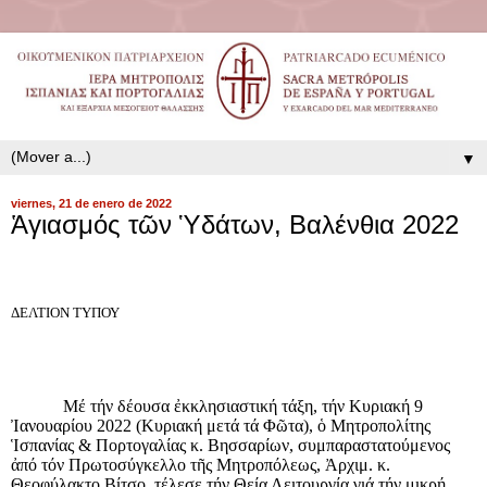
▼
viernes, 21 de enero de 2022
Ἁγιασμός τῶν Ὑδάτων, Βαλένθια 2022
ΔΕΛΤΙΟΝ ΤΥΠΟΥ
Μέ τήν δέουσα ἐκκλησιαστική τάξη, τήν Κυριακή 9
Ἰανουαρίου 2022 (Κυριακή μετά τά Φῶτα), ὁ Μητροπολίτης
Ἱσπανίας & Πορτογαλίας κ. Βησσαρίων, συμπαραστατούμενος
ἀπό τόν Πρωτοσύγκελλο τῆς Μητροπόλεως, Ἀρχιμ. κ.
Θεοφύλακτο Βίτσο, τέλεσε τήν Θεία Λειτουργία γιά τήν μικρή