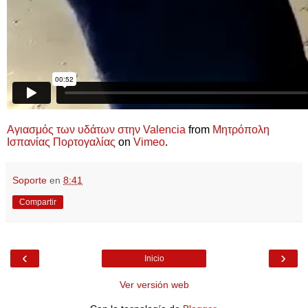
Αγιασμός των υδάτων στην Valencia
from
Μητρόπολη
Ισπανίας Πορτογαλίας
on
Vimeo
.
Soporte
en
8:41
Compartir
‹
›
Inicio
Ver versión web