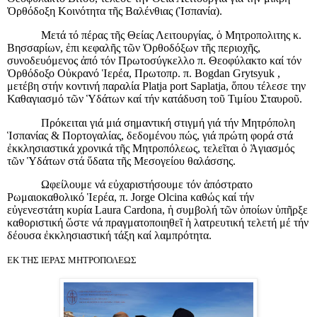
Ὀρθόδοξη Κοινότητα τῆς Βαλένθιας (Ἱσπανία).
Μετά τό πέρας τῆς Θείας Λειτουργίας, ὁ Μητροπολιτης κ.
Βησσαρίων, ἐπι κεφαλῆς τῶν Ὀρθοδόξων τῆς περιοχῆς,
συνοδευόμενος ἀπό τόν Πρωτοσύγκελλο π. Θεοφύλακτο καί τόν
Ὀρθόδοξο Οὐκρανό Ἱερέα, Πρωτοπρ. π.
Bogdan
Grytsyuk
,
μετέβη στήν κοντινή παραλία Platja port Saplatja, ὅπου τέλεσε την
Καθαγιασμό τῶν Ὑδάτων καί τήν κατάδυση τοῦ Τιμίου Σταυροῦ.
Πρόκειται γιά μιά σημαντική στιγμή γιά τήν Μητρόπολη
Ἱσπανίας & Πορτογαλίας, δεδομένου πώς, γιά πρώτη φορά στά
ἐκκλησιαστικά χρονικά τῆς Μητροπόλεως, τελεῖται ὁ Ἁγιασμός
τῶν Ὑδάτων στά ὕδατα τῆς Μεσογείου θαλάσσης.
Ωφείλουμε νά εὐχαριστήσουμε τόν ἀπόστρατο
Ρωμαιοκαθολικό Ἱερέα, π. Jorge Olcina καθώς καί τήν
εὐγενεστάτη κυρία Laura Cardona, ἡ συμβολή τῶν ὁποίων ὑπῆρξε
καθοριστική ὥστε νά πραγματοποιηθεῖ ἡ λατρευτική τελετή μέ τήν
δέουσα ἐκκλησιαστική τάξη καί λαμπρότητα.
ΕΚ ΤΗΣ ΙΕΡΑΣ ΜΗΤΡΟΠΟΛΕΩΣ