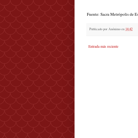
Fuente: Sacra Metrópolis de E
Publicado por
Anónimo
en
14:42
Entrada más reciente