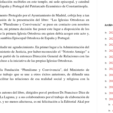
sfacción recibirles en este templo, mi sede episcopal, y catedral
España y Portugal del Patriarcado Ecuménico de Constantinopla.
ento Protegido por el Ayuntamiento de Madrid, cobija hoy a tan
sión de la presentación del libro: “Las Iglesias Ortodoxas en
 “Pluralismo y Convivencia” se puso en contacto con nosotros
Archiv
ón, mi primera decisión fue poner este lugar a disposición de los
20
►
 la primera Iglesia Ortodoxa era quien debía acoger este acto y,
a Asamblea Episcopal Ortodoxa de España y Portugal.
20
►
20
►
ñadir mi agradecimiento. En primer lugar a la Administración del
20
►
nisterio de Justicia, por haber reconocido el “Notorio Arraigo” a
ue partió de la entonces Dirección General de Relaciones con las
20
►
uso a la iniciativa de las propias Iglesias Ortodoxas.
20
►
20
►
la Fundación “Pluralismo y Convivencia”, del Ministerio de
ste trabajo que se une a otros éxitos anteriores, de difundir una
20
►
cilitar las relaciones de esa realidad social y religiosa con la
20
►
20
►
s autores del libro, dirigidos por el profesor Dr. Francisco Díez de
20
►
La Laguna, y a sus colaboradores por el trabajo de elaboración de
20
▼
o, y no menos afectuosa, es mi felicitación a la Editorial Akal por
►
►