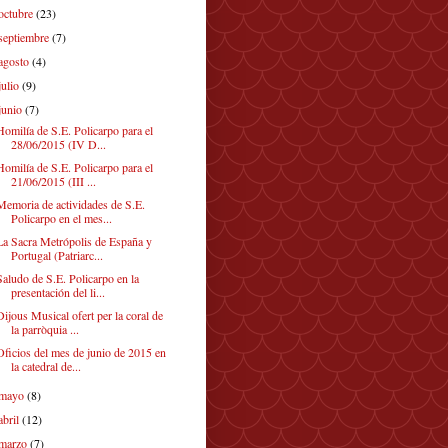
octubre
(23)
septiembre
(7)
agosto
(4)
julio
(9)
junio
(7)
Homilía de S.E. Policarpo para el
28/06/2015 (IV D...
Homilía de S.E. Policarpo para el
21/06/2015 (III ...
Memoria de actividades de S.E.
Policarpo en el mes...
La Sacra Metrópolis de España y
Portugal (Patriarc...
Saludo de S.E. Policarpo en la
presentación del li...
Dijous Musical ofert per la coral de
la parròquia ...
Oficios del mes de junio de 2015 en
la catedral de...
mayo
(8)
abril
(12)
marzo
(7)