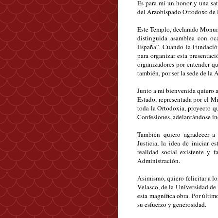
Es para mí un honor y una sati
del Arzobispado Ortodoxo de 
Este Templo, declarado Monum
distinguida asamblea con oca
España”. Cuando la Fundación
para organizar esta presentaci
organizadores por entender que
también, por ser la sede de l
Junto a mi bienvenida quiero a
Estado, representada por el Mi
toda la Ortodoxia, proyecto q
Confesiones, adelantándose incl
También quiero agradecer a 
Justicia, la idea de iniciar e
realidad social existente y fa
Administración.
Asimismo, quiero felicitar a lo
Velasco, de la Universidad de 
esta magnífica obra. Por últim
su esfuerzo y generosidad.