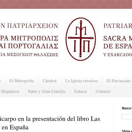
s
El Metropolita
Catedral
La Iglesia ortodoxa
El Patriarcad
 Hispánicos
Santo y Gran Concilio
Enlaces
Contacto
Buscar
icarpo en la presentación del libro Las
s en España
Mapa d