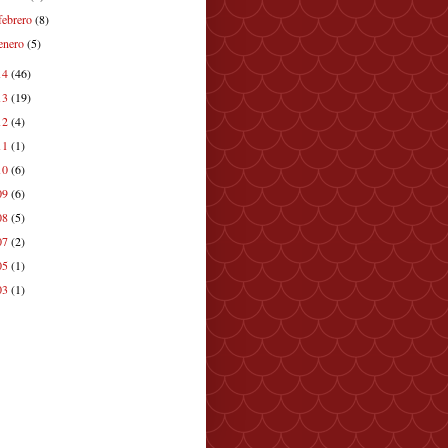
febrero
(8)
enero
(5)
14
(46)
13
(19)
12
(4)
11
(1)
10
(6)
09
(6)
08
(5)
07
(2)
05
(1)
03
(1)