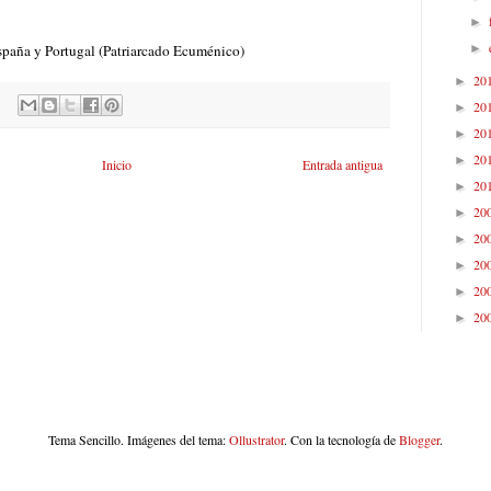
►
►
spaña y Portugal (Patriarcado Ecuménico)
20
►
20
►
20
►
20
►
Inicio
Entrada antigua
20
►
20
►
20
►
20
►
20
►
20
►
Tema Sencillo. Imágenes del tema:
Ollustrator
. Con la tecnología de
Blogger
.