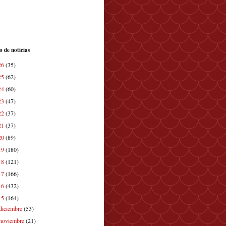
o de noticias
26
(35)
25
(62)
24
(60)
23
(47)
22
(37)
21
(37)
20
(89)
19
(180)
18
(121)
17
(166)
16
(432)
15
(164)
diciembre
(53)
noviembre
(21)