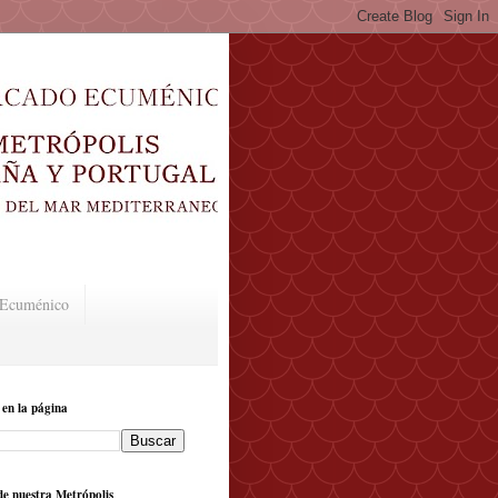
o Ecuménico
 en la página
e nuestra Metrópolis