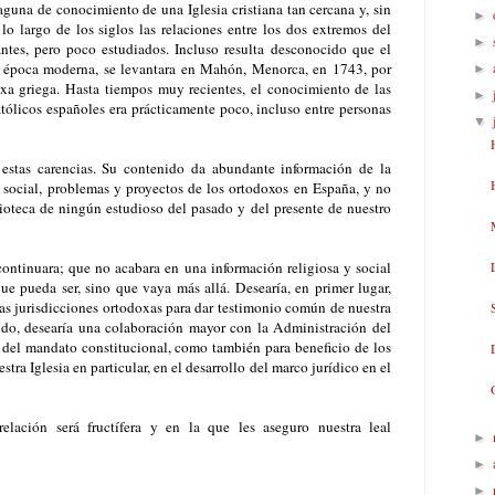
laguna de conocimiento de una Iglesia cristiana tan cercana y, sin
►
o largo de los siglos las relaciones entre los dos extremos del
►
ntes, pero poco estudiados. Incluso resulta desconocido que el
 época moderna, se levantara en Mahón, Menorca, en 1743, por
►
xa griega. Hasta tiempos muy recientes, el conocimiento de las
►
católicos españoles era prácticamente poco, incluso entre personas
▼
 estas carencias. Su contenido da abundante información de la
ad social, problemas y proyectos de los ortodoxos en España, y no
lioteca de ningún estudioso del pasado y del presente de nuestro
continuara; que no acabara en una información religiosa y social
ue pueda ser, sino que vaya más allá. Desearía, en primer lugar,
as jurisdicciones ortodoxas para dar testimonio común de nuestra
do, desearía una colaboración mayor con la Administración del
 del mandato constitucional, como también para beneficio de los
tra Iglesia en particular, en el desarrollo del marco jurídico en el
elación será fructífera y en la que les aseguro nuestra leal
►
►
►