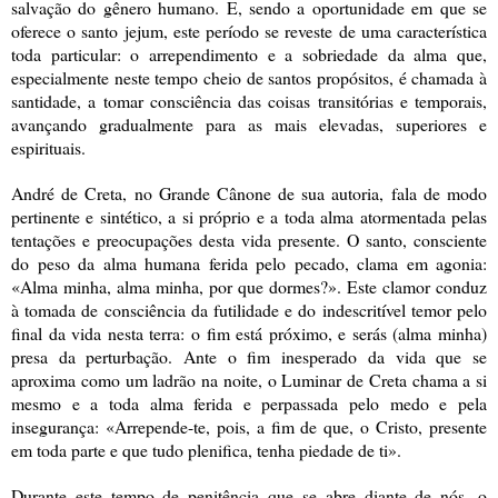
salvação do gênero humano. E, sendo a oportunidade em que se
oferece o santo jejum, este período se reveste de uma
característica
toda particular: o arrependimento e a sobriedade da alma que,
especialmente neste tempo cheio de santos propósitos, é chamada à
santidade, a tomar consciência das coisas transitórias e temporais,
avançando gradualmente para as mais elevadas, superiores e
espirituais.
André de Creta, no Grande Cânone de sua autoria, fala de modo
pertinente e sintético, a si próprio e a toda alma atormentada pelas
tentações e preocupações desta vida presente. O santo, consciente
do peso da alma humana ferida pelo pecado, clama em agonia:
«Alma minha, alma minha, por que dormes?». Este clamor conduz
à tomada de consciência da futilidade e do indescritível temor pelo
final da vida nesta terra: o fim está próximo, e serás (alma minha)
presa da perturbação. Ante o fim inesperado da vida que se
aproxima como um ladrão na noite, o Luminar de Creta chama a si
mesmo e a toda alma ferida e perpassada pelo medo e pela
insegurança: «Arrepende-te, pois, a fim de que, o Cristo, presente
em toda parte e que tudo plenifica, tenha piedade de ti».
Durante este tempo de penitência que se abre diante de nós, o