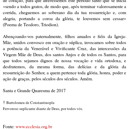
de coração, para que atravessemos este período santo que se inicia
«sendo a todos gratos, de modo que, após terminar
valorosamente a
corrida, cheguemos ao soberano dia da tua ressurreição e, com
alegria, portando a coroa da glória, te louvemos sem cessar»
(Poema de Teodoro, Triodion).
Abençoando-vos paternalmente, filhos amados e fiéis da Igreja-
Mãe, unidos convosco em oração e súplica, invocamos sobre todos
a potência da Venerável e Vivificante Cruz, das intercessões da
Virgem Mãe de Deus, dos santos Anjos e de todos os Santos, para
que todos sejamos dignos de nossa vocação e vida ortodoxa, e
desfrutemos, da mesma forma, das delícias e da glória da
ressurreição do Senhor, a quem pertence toda glória, honra, poder e
ação de graças, pelos séculos dos séculos. Amém.
Santa e Grande Quaresma de 2017
†
Bartolomeu de Constantinopla
Fervoroso suplicante diante de Deus, por todos vós.
Fonte:
www.ecclesia.org.br