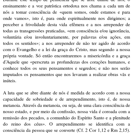
ensinamento e a voz patrística ortodoxa nos chama a cada um de
nós a tomar consciência de «quem somos, onde estamos e para
onde vamos», isto é, para onde espiritualmente nos dirigimos; a
perceber a frivolidade desta vida efêmera e a nos arrepender de
todas as transgressões praticadas, «em consciência e/ou ignorância,
voluntária e/ou involuntariamente, por palavras e/ou ações, em
todos os sentidos»; a nos arrepender de não ter agido de acordo
com o Evangelho e a lei da graça do Cristo, mas segundo a nossa
própria vontade. Só então encontraremos a misericórdia e a graça
d’Aquele que «perscruta as profundezas dos corações humanos, e
conhece todos os seus pensamentos e segredos; e não
nos serão
imputados os pensamentos que nos levaram a realizar obras vãs e
inúteis.
A luta que se abre diante de nós é medida de acordo com a nossa
capacidade de sobriedade e de arrependimento, isto é, de nossa
metanoia. Através da metanoia, ou seja, de uma clara consciência de
nosso estado, e por meio da confissão, nossa vida é coroada com a
remissão dos pecados, a comunhão do Espírito Santo e a plenitude
do reino dos céus». O arrependimento se identifica com a
consciência da pessoa que se converte (Cf. 2 Cor 1,12 e Rm 2,15).