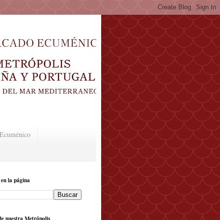
o Ecuménico
 en la página
e nuestra Metrópolis