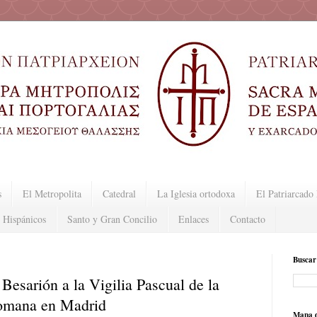
s
El Metropolita
Catedral
La Iglesia ortodoxa
El Patriarcad
 Hispánicos
Santo y Gran Concilio
Enlaces
Contacto
Buscar
 Besarión a la Vigilia Pascual de la
Romana en Madrid
Mapa d