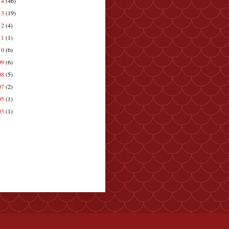
14
(46)
13
(19)
12
(4)
11
(1)
10
(6)
09
(6)
08
(5)
07
(2)
05
(1)
03
(1)