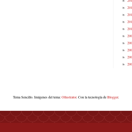
20
►
20
►
20
►
20
►
20
►
20
►
20
►
20
►
20
►
20
►
Tema Sencillo. Imágenes del tema:
Ollustrator
. Con la tecnología de
Blogger
.