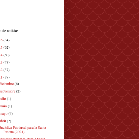
o de noticias
26
(34)
25
(62)
24
(60)
23
(47)
22
(37)
21
(37)
diciembre
(6)
septiembre
(2)
julio
(1)
junio
(1)
mayo
(4)
abril
(7)
Encíclica Patriarcal para la Santa
Pascua (2021)
Encíclica Patriarcal para a Santa