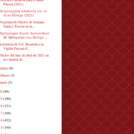
Páscoa (2021)
Πατριαρχική Απόδειξη για το
Άγιο Πάσχα (2021)
Programa de Oficios de Semana
Santa y Pascua en la...
Πρόγραμμα Ιερών Ακολουθιών
Μ. Εβδομάδος και Πάσχα ...
Asistencia de S.E. Besarión a la
Vigilia Pascual d...
Oficios del mes de abril de 2021 en
la Catedral de...
marzo
(8)
febrero
(3)
enero
(5)
20
(89)
19
(180)
18
(121)
17
(166)
16
(432)
15
(164)