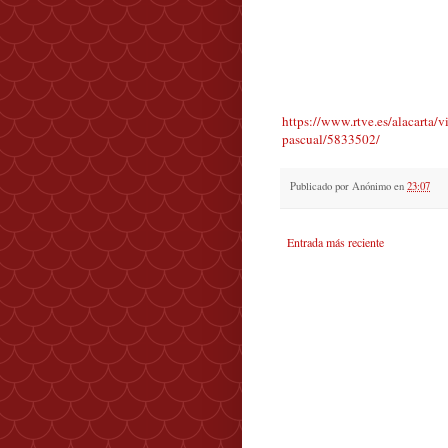
https://www.rtve.es/alacarta/v
pascual/5833502/
Publicado por
Anónimo
en
23:07
Entrada más reciente