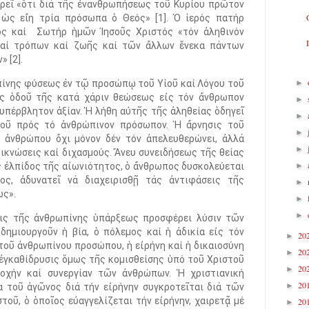
ρεῖ «ὅτι διά τῆς ἐνανθρωπήσεως τοῦ Κυρίου πρῶτον
 ὡς εἴη τρία πρόσωπα ὁ Θεός» [1]. Ὁ ἱερός πατήρ
ος καί
Σωτήρ ἡμῶν Ἰησοῦς Χριστός «τόν ἀληθινόν
καί τρόπων καί ζωῆς καί τῶν ἄλλων ἕνεκα πάντων
 [2].
►
ίνης φύσεως ἐν τῷ προσώπῳ τοῦ Υἱοῦ καί Λόγου τοῦ
ῆς ὁδοῦ τῆς κατά χάριν θεώσεως εἰς τόν ἄνθρωπον
►
υπέρβλητον ἀξίαν. Ἡ λήθη αὐτῆς τῆς ἀληθείας ὁδηγεῖ
►
μοῦ πρός τό ἀνθρώπινον πρόσωπον. Ἡ ἄρνησις τοῦ
►
 ἀνθρώπου ὄχι μόνον δέν τόν ἀπελευθερώνει, ἀλλά
►
ρικνώσεις καί διχασμούς. Ἄνευ συνειδήσεως τῆς θείας
►
ς ἐλπίδος τῆς αἰωνιότητος, ὁ ἄνθρωπος δυσκολεύεται
ος, ἀδυνατεῖ νά διαχειρισθῇ τάς ἀντιφάσεις τῆς
►
ως».
►
►
σις τῆς ἀνθρωπίνης ὑπάρξεως προσφέρει λύσιν τῶν
δημιουργοῦν ἡ βία, ὁ πόλεμος καί ἡ ἀδικία εἰς τόν
20
►
τοῦ ἀνθρωπίνου προσώπου, ἡ εἰρήνη καί ἡ δικαιοσύνη
20
►
 ἐγκαθίδρυσις ὅμως τῆς κομισθείσης ὑπό τοῦ Χριστοῦ
20
►
τοχήν καί συνεργίαν τῶν ἀνθρώπων. Ἡ χριστιανική
20
►
α τοῦ ἀγῶνος διά τήν εἰρήνην συγκροτεῖται διά τῶν
οῦ, ὁ ὁποῖος εὐαγγελίζεται τήν εἰρήνην, χαιρετᾷ μέ
20
►