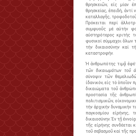
θρησκειῶν, εἰς μίαν ἐ
θρησκείας, ἐπειδή, ἀντί
καταλλαγῆς, τροφοδοτοῦν
Πρόκειται περί ἀλλοτ
συμφυοῦς μέ αὐτήν φαι
αὐστηρότερος κριτής το
φυσικοί σύμμαχοι ὅλων τ
τήν δικαιοσύνην καί τ
καταστροφήν.
Ἡ ἀνθρωπότης τιμᾷ ἐφέ
τῶν δικαιωμάτων τοῦ 
σύνοψιν τῶν θεμελιωδῶ
ἰδανικόν, εἰς τό ὁποῖον π
δικαιώματα τοῦ ἀνθρώπο
προστασία τῆς ἀνθρωπί
πολιτισμικῶν, οἰκονομικ
τήν ἀρχικήν δυναμικήν τ
παγκοσμίου εἰρήνης, 
δικαιοσύνην. Ἐν τῇ ἐννο
τῆς εἰρήνης συνδέεται 
τοῦ σεβασμοῦ καί τῆς π