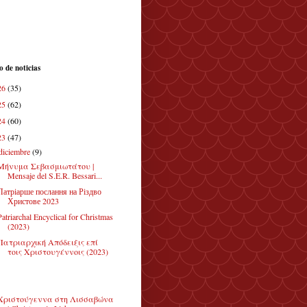
o de noticias
26
(35)
25
(62)
24
(60)
23
(47)
diciembre
(9)
Μήνυμα Σεβασμιωτάτου |
Mensaje del S.E.R. Bessari...
Патріарше послання на Різдво
Христове 2023
Patriarchal Encyclical for Christmas
(2023)
Πατριαρχική Απόδειξις επί
τοις Χριστουγέννοις (2023)
Χριστούγεννα στη Λισσαβώνα