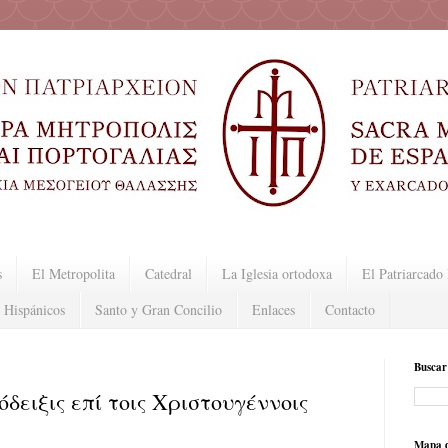
s
El Metropolita
Catedral
La Iglesia ortodoxa
El Patriarcad
 Hispánicos
Santo y Gran Concilio
Enlaces
Contacto
Buscar
δειξις επί τοις Χριστουγέννοις
Mapa d