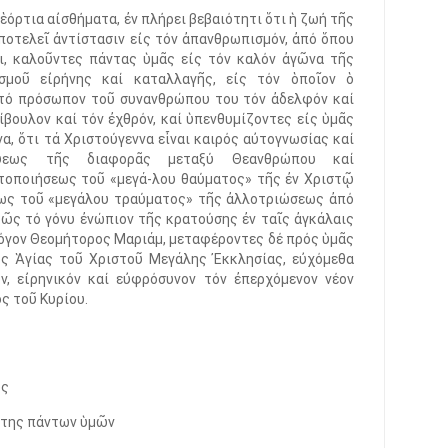
ἑόρτια αἰσθήματα, ἐν πλήρει βεβαιότητι ὅτι ἡ ζωή τῆς
ποτελεῖ ἀντίστασιν εἰς τόν ἀπανθρωπισμόν, ἀπό ὅπου
ι, καλοῦντες πάντας ὑμᾶς εἰς τόν καλόν ἀγῶνα τῆς
σμοῦ εἰρήνης καί καταλλαγῆς, εἰς τόν ὁποῖον ὁ
τό πρόσωπον τοῦ συνανθρώπου του τόν ἀδελφόν καί
πίβουλον καί τόν ἐχθρόν, καί ὑπενθυμίζοντες εἰς ὑμᾶς
να, ὅτι τά Χριστούγεννα εἶναι καιρός αὐτογνωσίας καί
λύψεως τῆς διαφορᾶς μεταξύ Θεανθρώπου καί
τοποιήσεως τοῦ «μεγά-λου θαύματος» τῆς ἐν Χριστῷ
εως τοῦ «μεγάλου τραύματος» τῆς ἀλλοτριώσεως ἀπό
βῶς τό γόνυ ἐνώπιον τῆς κρατούσης ἐν ταῖς ἀγκάλαις
όγον Θεομήτορος Μαριάμ, μεταφέροντες δέ πρός ὑμᾶς
ς Ἁγίας τοῦ Χριστοῦ Μεγάλης Ἐκκλησίας, εὐχόμεθα
πον, εἰρηνικόν καί εὐφρόσυνον τόν ἐπερχόμενον νέον
ς τοῦ Κυρίου.
ως
έτης πάντων ὑμῶν