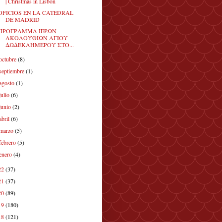
| Christmas in Lisbon
OFICIOS EN LA CATEDRAL
DE MADRID
ΠΡΟΓΡΑΜΜΑ ΙΕΡΩΝ
ΑΚΟΛΟΥΘΙΩΝ ΑΓΙΟΥ
ΔΩΔΕΚΑΗΜΕΡΟΥ ΣΤΟ...
octubre
(8)
septiembre
(1)
agosto
(1)
julio
(6)
junio
(2)
abril
(6)
marzo
(5)
febrero
(5)
enero
(4)
22
(37)
21
(37)
20
(89)
19
(180)
18
(121)