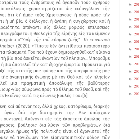
αροτρύνει τούς ἀνθρώπους νά ἀγαποῦν τούς ἐχθρούς
20
►
ἀποκάλυψις χαρακτη-ρίζεται ὡς «εὐαγγέλιον τῆς
20
►
ίνει ὅτι δι᾿ ἡμᾶς τούς Χριστιανούς, ἡ ὁδός πρός τήν
20
►
ὅτι ἡ μή βία, ὁ διάλογος, ἡ ἀγάπη, ἡ συγχώρησις καί ἡ
20
►
εραιότητα ἀπέναντι εἰς ἄλλας μορφάς ἐπιλύσεως
περιγράφεται η θεολογία τῆς εἰρήνης εἰς τό κείμενον
20
►
αρχείου «”
Ὑπέρ τῆς τοῦ κόσμου ζωῆς”. Τό κοινωνικό
20
►
λησίας
» (2020): «Τίποτε δέν ἀντιτίθεται περισσότερο
20
►
 τά πλάσματά Του πού ἔχουν δημιουργηθεῖ κατ᾿ εἰκόνα
20
►
ό τή βία πού ἀσκεῖται ἐναντίον τοῦ πλησίον… Μποροῦμε
20
►
 ἡ βία ἀποτελεῖ τήν κατ᾿ ἐξοχήν ἁμαρτία. Πρόκειται γιά
ταξύ τῆς κτιστῆς μας φύσης καί τῆς ὑπερφυσικῆς μας
20
►
τῆς ἀγαπητικῆς ἕνωσης μέ τόν Θεό καί τόν πλησίον
20
►
λεῖ μία πραγματική ἀποκάλυψη τῆς βαθύτερης
20
►
ιουρ-γίας σύμφωνα πρός τό θέλημα τοῦ Θεοῦ, καί τῆς
20
►
ε Ἐκεῖνος κατά τίς αἰώνιες βουλές Του»[5].
μένη καί αὐτονόητος, ἀλλά χρέος, κατόρθωμα, διαρκής
ς ἀγών διά τήν διατήρησίν της. Δέν ὑπάρχουν
οι συνταγαί. Ἀπέναντι εἰς τάς ἑκάστοτε ἀπειλάς τῆς
ήγορσις, βούλησις διά λύσιν τῶν προβλημάτων διά
μεγάλοι ἥρωες τῆς πολιτικῆς εἶναι οἱ ἀγωνισταί τῆς
ομεν νά τονίζωμεν τόν εἰρηνοποιητικόν ρόλον τῶν