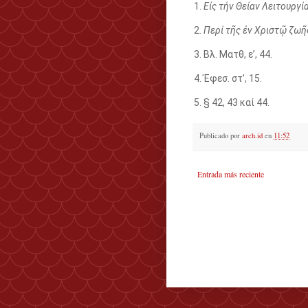
1.
Εἰς τήν Θείαν Λειτουργί
2.
Περί τῆς ἐν Χριστῷ ζωῆ
3. Βλ. Ματθ, ε’, 44.
4. Ἐφεσ. στ’, 15.
5. § 42, 43 καί 44.
Publicado por
arch.id
en
11:52
Entrada más reciente