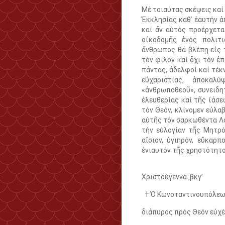
Μέ τοιαύτας σκέψεις καί 
Ἐκκλησίας καθ᾿ ἑαυτήν ἀ
καί ἄν αὐτός προέρχετα
οἰκοδομῆς ἑνός πολιτι
ἄνθρωπος θά βλέπῃ εἰς 
τόν φίλον καί ὄχι τόν ἐ
πάντας, ἀδελφοί καί τέκ
εὐχαριστίας, ἀποκα
«ἀνθρωποθεοῦ», συνειδη
ἐλευθερίας καί τῆς ἰάσ
τόν Θεόν, κλίνομεν εὐλα
αὐτῆς τόν σαρκωθέντα Λ
τήν εὐλογίαν τῆς Μητρό
αἴσιον, ὑγιηρόν, εὔκαρ
ἐνιαυτόν τῆς χρηστότητο
Χριστούγεννα ‚βκγ’
† Ὁ Κωνσταντινουπόλε
διάπυρος πρός Θεόν εὐχ