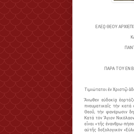
ΕΛΕῼ ΘΕΟΥ ΑΡΧΙΕΠ
Κ
ΠΑΝ
ΠΑΡΑ ΤΟΥ ΕΝ 
Τιμιώτατοι ἐν Χριστῷ ἀδ
Ἄνωθεν εὐδοκίᾳ ἑορτάζ
πνευματικαῖς τήν κατά 
Θεοῦ, τήν φανέρωσιν δη
Κατά τόν Ἅγιον Νικόλαον
εἶναι «τῆς ἐνανθρω-πήσε
αὐτῆς δοξολογικόν «Εὐλ