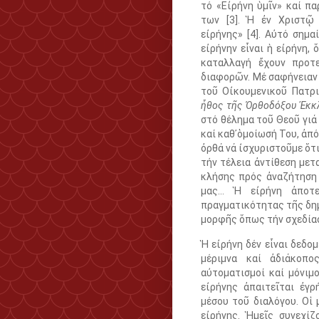
τό «Εἰρήνη ὑμῖν» καί π
των [3]. Ἡ ἐν Χριστῷ 
εἰρήνης» [4]. Αὐτό σημα
εἰρήνην εἶναι ἡ εἰρήνη, 
καταλλαγή ἔχουν προτ
διαφορῶν. Μέ σαφήνειαν 
τοῦ Οἰκουμενικοῦ Πατρι
ἦθος τῆς Ὀρθοδόξου Ἐκκ
στό θέλημα τοῦ Θεοῦ γιά
καί καθ᾽ὁμοίωσή Του, ἀπ
ὀρθά νά ἰσχυριστοῦμε ὅτι
τήν τέλεια ἀντίθεση με
κλήσης πρός ἀναζήτηση 
μας… Ἡ εἰρήνη ἀποτε
πραγματικότητας τῆς δημ
μορφῆς ὅπως τήν σχεδίασ
Ἡ εἰρήνη δέν εἶναι δεδο
μέριμνα καί ἀδιάκοπο
αὐτοματισμοί καί μόνιμ
εἰρήνης ἀπαιτεῖται ἐγρ
μέσου τοῦ διαλόγου. Οἱ 
εἰρήνης. Ἡμεῖς συνεχίζ