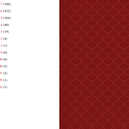
17
(166)
16
(432)
15
(164)
14
(46)
13
(19)
12
(4)
11
(1)
10
(6)
09
(6)
08
(5)
07
(2)
05
(1)
03
(1)