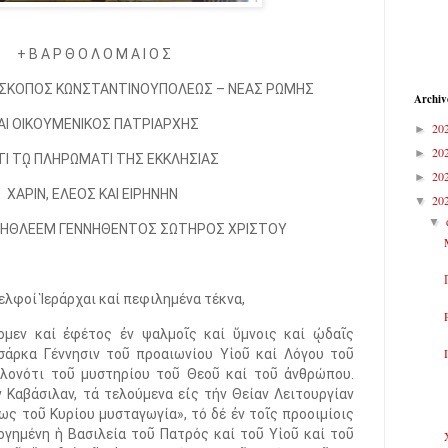
+ Β Α Ρ Θ Ο Λ Ο Μ Α Ι Ο Σ
ΙΣΚΟΠΟΣ ΚΩΝΣΤΑΝΤΙΝΟΥΠΟΛΕΩΣ – ΝΕΑΣ ΡΩΜΗΣ
Archiv
ΑΙ ΟΙΚΟΥΜΕΝΙΚΟΣ ΠΑΤΡΙΑΡΧΗΣ
20
►
20
►
ΤΙ Τῼ ΠΛΗΡΩΜΑΤΙ ΤΗΣ ΕΚΚΛΗΣΙΑΣ
20
►
ΧΑΡΙΝ, ΕΛΕΟΣ ΚΑΙ ΕΙΡΗΝΗΝ
20
▼
▼
ΒΗΘΛΕΕΜ ΓΕΝΝΗΘΕΝΤΟΣ ΣΩΤΗΡΟΣ ΧΡΙΣΤΟΥ
ελφοί Ἱεράρχαι καί πεφιλημένα τέκνα,
ομεν καί ἐφέτος ἐν ψαλμοῖς καί ὕμνοις καί ᾠδαῖς
σάρκα Γέννησιν τοῦ προαιωνίου Υἱοῦ καί Λόγου τοῦ
λονότι τοῦ μυστηρίου τοῦ Θεοῦ καί τοῦ ἀνθρώπου.
 Καβάσιλαν, τά τελούμενα εἰς τήν Θείαν Λειτουργίαν
ως τοῦ Κυρίου μυσταγωγία», τό δέ ἐν τοῖς προοιμίοις
ογημένη ἡ Βασιλεία τοῦ Πατρός καί τοῦ Υἱοῦ καί τοῦ