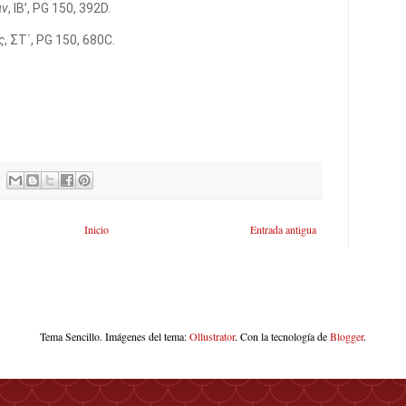
αν
, ΙΒ’, PG 150, 392D.
ς
, ΣΤ΄, PG 150, 680C.
Inicio
Entrada antigua
Tema Sencillo. Imágenes del tema:
Ollustrator
. Con la tecnología de
Blogger
.