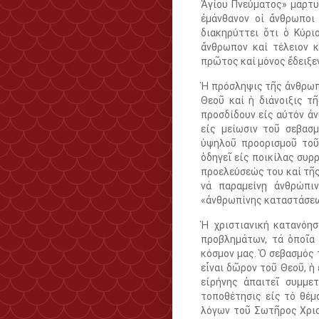
Ἁγίου Πνεύματος» μαρτυ
ἐμάνθανον οἱ ἄνθρωποι
διακηρύττει ὅτι ὁ Κύρι
ἄνθρωπον καί τέλειον 
πρῶτος καί μόνος ἔδειξεν»
Ἡ πρόσληψις τῆς ἀνθρωπ
Θεοῦ καί ἡ διάνοιξις τ
προσδίδουν εἰς αὐτόν ἀν
εἰς μείωσιν τοῦ σεβασ
ὑψηλοῦ προορισμοῦ τοῦ
ὁδηγεῖ εἰς ποικίλας συρ
προελεύσεώς του καί τῆ
νά παραμείνῃ ἀνθρώπιν
«ἀνθρωπίνης καταστάσε
Ἡ χριστιανική κατανόη
προβλημάτων, τά ὁποῖα 
κόσμον μας. Ὁ σεβασμός 
εἶναι δῶρον τοῦ Θεοῦ, ἡ
εἰρήνης ἀπαιτεῖ συμμε
τοποθέτησις εἰς τό θέμ
λόγων τοῦ Σωτῆρος Χριστ