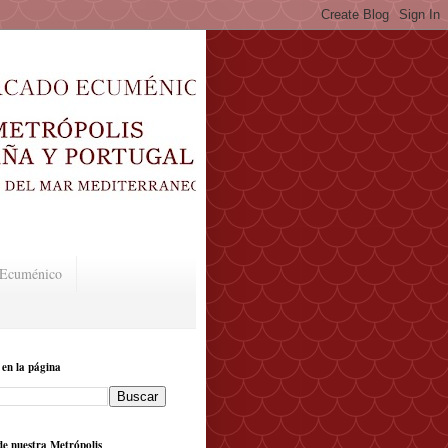
o Ecuménico
 en la página
e nuestra Metrópolis