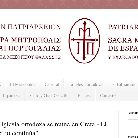
s
El Metropolita
Catedral
La Iglesia ortodoxa
El Patriarcad
 Hispánicos
Santo y Gran Concilio
Enlaces
Contacto
Buscar
glesia ortodoxa se reúne en Creta - El
ilio continúa"
Mapa d