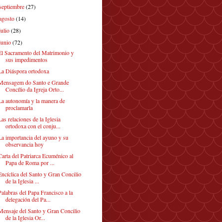
septiembre
(27)
agosto
(14)
julio
(28)
junio
(72)
El Sacramento del Matrimonio y
sus impedimentos
La Diáspora ortodoxa
Mensagem do Santo e Grande
Concílio da Igreja Orto...
La autonomía y la manera de
proclamarla
Las relaciones de la Iglesia
ortodoxa con el conju...
La importancia del ayuno y su
observancia hoy
Carta del Patriarca Ecuménico al
Papa de Roma por ...
Encíclica del Santo y Gran Concilio
de la Iglesia ...
Palabras del Papa Francisco a la
delegación del Pa...
Mensaje del Santo y Gran Concilio
de la Iglesia Or...