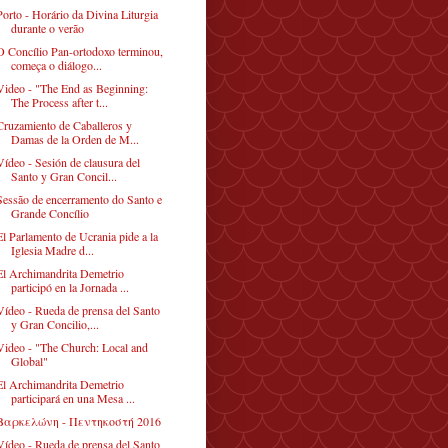
Porto - Horário da Divina Liturgia
durante o verão
O Concílio Pan-ortodoxo terminou,
começa o diálogo...
Video - "The End as Beginning:
The Process after t...
Cruzamiento de Caballeros y
Damas de la Orden de M...
Vídeo - Sesión de clausura del
Santo y Gran Concil...
Sessão de encerramento do Santo e
Grande Concílio
El Parlamento de Ucrania pide a la
Iglesia Madre d...
El Archimandrita Demetrio
participó en la Jornada ...
Vídeo - Rueda de prensa del Santo
y Gran Concilio,...
Video - "The Church: Local and
Global"
El Archimandrita Demetrio
participará en una Mesa ...
Βαρκελώνη - Πεντηκοστή 2016
Vídeo - Rueda de prensa del Santo