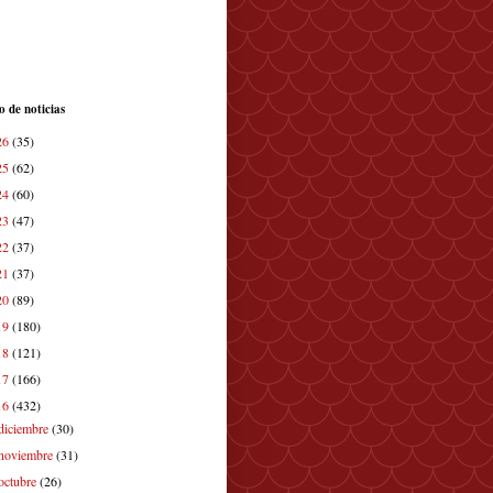
o de noticias
26
(35)
25
(62)
24
(60)
23
(47)
22
(37)
21
(37)
20
(89)
19
(180)
18
(121)
17
(166)
16
(432)
diciembre
(30)
noviembre
(31)
octubre
(26)