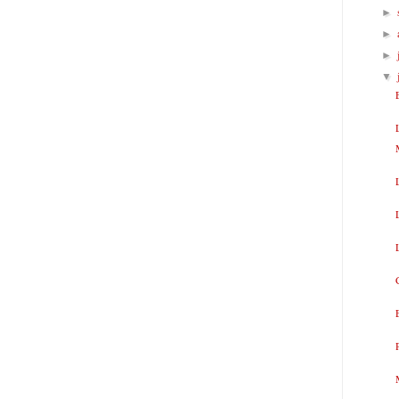
►
►
►
▼