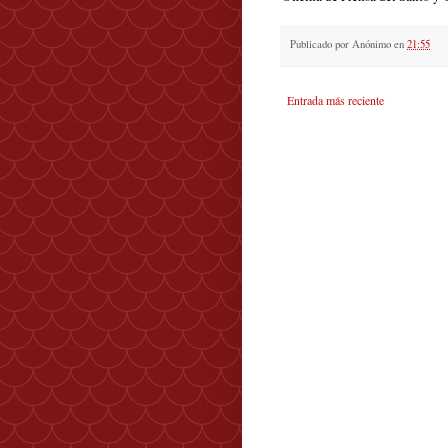
Publicado por
Anónimo
en
21:55
Entrada más reciente