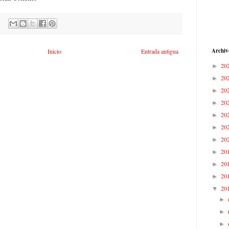
Archiv
Inicio
Entrada antigua
20
►
20
►
20
►
20
►
20
►
20
►
20
►
20
►
20
►
20
►
20
▼
►
►
►