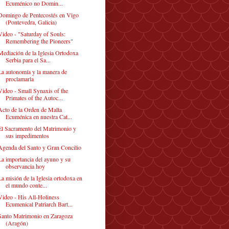
Ecuménico no Domin...
Domingo de Pentecostés en Vigo
(Pontevedra, Galicia)
Video - "Saturday of Souls:
Remembering the Pioneers"
Mediación de la Iglesia Ortodoxa
Serbia para el Sa...
La autonomía y la manera de
proclamarla
Video - Small Synaxis of the
Primates of the Autoc...
Acto de la Orden de Malta
Ecuménica en nuestra Cat...
El Sacramento del Matrimonio y
sus impedimentos
Agenda del Santo y Gran Concilio
La importancia del ayuno y su
observancia hoy
La misión de la Iglesia ortodoxa en
el mundo conte...
Video - His All-Holiness
Ecumenical Patriarch Bart...
Santo Matrimonio en Zaragoza
(Aragón)