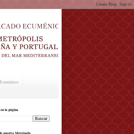
o Ecuménico
 en la página
e nuestra Metrópolis