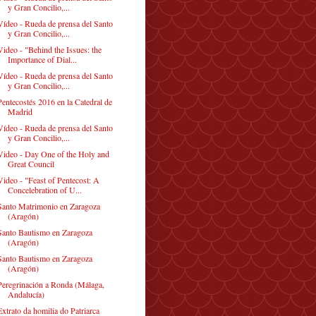
y Gran Concilio,...
Vídeo - Rueda de prensa del Santo
y Gran Concilio,...
Video - "Behind the Issues: the
Importance of Dial...
Vídeo - Rueda de prensa del Santo
y Gran Concilio,...
Pentecostés 2016 en la Catedral de
Madrid
Vídeo - Rueda de prensa del Santo
y Gran Concilio,...
Video - Day One of the Holy and
Great Council
Video - "Feast of Pentecost: A
Concelebration of U...
Santo Matrimonio en Zaragoza
(Aragón)
Santo Bautismo en Zaragoza
(Aragón)
Santo Bautismo en Zaragoza
(Aragón)
Peregrinación a Ronda (Málaga,
Andalucía)
Extrato da homilia do Patriarca