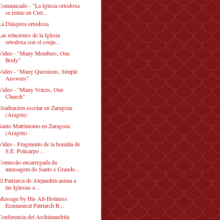
Comunicado - "La Iglesia ortodoxa
se reúne en Cret...
La Diáspora ortodoxa
Las relaciones de la Iglesia
ortodoxa con el conju...
Video - "Many Members, One
Body"
Video - "Many Questions, Simple
Answers"
Video - "Many Voices, One
Church"
Graduación escolar en Zaragoza
(Aragón)
Santo Matrimonio en Zaragoza
(Aragón)
Vídeo - Fragmento de la homilía de
S.E. Policarpo ...
Comissão encarregada da
mensagem do Santo e Grande...
El Patriarca de Alejandría anima a
las Iglesias a ...
Message by His All-Holiness
Ecumenical Patriarch B...
Conferencia del Archimandrita