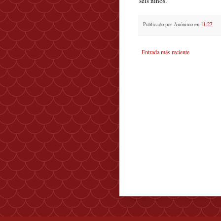
seis niños.
Publicado por
Anónimo
en
11:27
Entrada más reciente