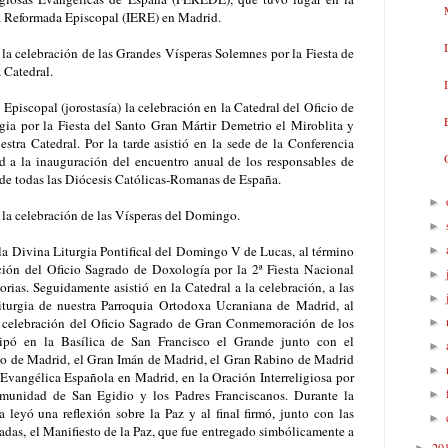
la Reformada Episcopal (IERE) en Madrid.
a la celebración de las Grandes Vísperas Solemnes por la Fiesta de
 Catedral.
 Episcopal (jorostasía) la celebración en la Catedral del Oficio de
gia por la Fiesta del Santo Gran Mártir Demetrio el Miroblita y
tra Catedral. Por la tarde asistió en la sede de la Conferencia
 a la inauguración del encuentro anual de los responsables de
 de todas las Diócesis Católicas-Romanas de España.
►
al a la celebración de las Vísperas del Domingo.
►
la Divina Liturgia Pontifical del Domingo V de Lucas, al término
►
ación del Oficio Sagrado de Doxología por la 2ª Fiesta Nacional
►
torias. Seguidamente asistió en la Catedral a la celebración, a las
►
iturgia de nuestra Parroquia Ortodoxa Ucraniana de Madrid, al
la celebración del Oficio Sagrado de Gran Conmemoración de los
►
icipó en la Basílica de San Francisco el Grande junto con el
►
co de Madrid, el Gran Imán de Madrid, el Gran Rabino de Madrid
►
 Evangélica Española en Madrid, en la Oración Interreligiosa por
omunidad de San Egidio y los Padres Franciscanos. Durante la
►
 leyó una reflexión sobre la Paz y al final firmó, junto con las
►
das, el Manifiesto de la Paz, que fue entregado simbólicamente a
20
►