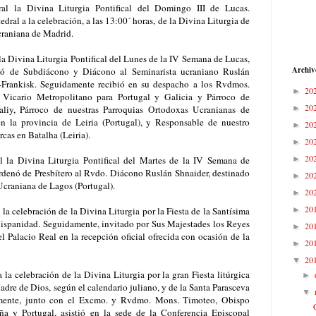
al la Divina Liturgia Pontifical del Domingo III de Lucas.
dral a la celebración, a las 13:00´ horas, de la Divina Liturgia de
craniana de Madrid.
la Divina Liturgia Pontifical del Lunes de la IV Semana de Lucas,
Archiv
nó de Subdiácono y Diácono al Seminarista ucraniano Ruslán
o-Frankisk. Seguidamente recibió en su despacho a los Rvdmos.
20
►
, Vicario Metropolitano para Portugal y Galicia y Párroco de
20
►
liy, Párroco de nuestras Parroquias Ortodoxas Ucranianas de
 la provincia de Leiria (Portugal), y Responsable de nuestro
20
►
rcas en Batalha (Leiria).
20
►
20
►
l la Divina Liturgia Pontifical del Martes de la IV Semana de
ordenó de Presbítero al Rvdo. Diácono Ruslán Shnaider, destinado
20
►
Ucraniana de Lagos (Portugal).
20
►
20
►
 la celebración de la Divina Liturgia por la Fiesta de la Santísima
 Hispanidad. Seguidamente, invitado por Sus Majestades los Reyes
20
►
 el Palacio Real en la recepción oficial ofrecida con ocasión de la
20
►
20
▼
a la celebración de la Divina Liturgia por la gran Fiesta litúrgica
►
adre de Dios, según el calendario juliano, y de la Santa Parasceva
▼
amente, junto con el Excmo. y Rvdmo. Mons. Timoteo, Obispo
 y Portugal, asistió en la sede de la Conferencia Episcopal