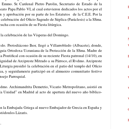
 Emmo. Sr. Cardenal Pietro Parolin, Secretario de Estado de la
eato Papa Pablo VI, al cual estuvieron dedicados los actos por el
n y aprobación por su parte de los Estatutos de la C.E.E. Por la
la celebración del Oficio Sagrado de Súplica (Paráclesis) a la SSma.
ucha con ocasión de su Fiesta litúrgica.
a la celebración de las Vísperas del Domingo.
o. Protodiácono Ihor, llegó a Villarrobledo (Albacete), donde,
oquia Ortodoxa Ucraniana de la Protección de la SSma. Madre de
a Pontifical con ocasión de su reciente Fiesta patronal (14/10), en
a dignidad de Arcipreste Mitrado a su Párroco, el Rvdmo. Arcipreste
 Liturgia presidió la celebración en el patio del templo del Oficio
a, y seguidamente participó en el almuerzo comunitario festivo
nsejo Parroquial.
mo. Archimandrita Demetrio, Vicario Metropolitano, asistió en
 la Unidad” en Madrid al acto de apertura del nuevo año bíblico-
en la Embajada Griega al nuevo Embajador de Grecia en España y
stódoulos Lázaris.
.