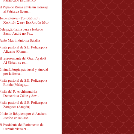
El Papa de Roma envía un mensaje
al Patriarca Ecum...
Βαρκελώνη - Τοποθέτηση
Χαλιών Στην Εκκλησία Μας
Delegação latina para a festa de
Santo André no Pa...
Santo Matrimónio na Batalha
Visita pastoral de S.E. Policarpo a
Alicante (Comu...
El representante del Gran Ayatolá
Al Sistani se re...
Divina Liturgia patriarcal y sinodal
por la fiesta...
Visita pastoral de S.E. Policarpo a
Ronda (Málaga,...
Visita del P. Archimandrita
Demetrio a Cádiz y Sev...
Visita pastoral de S.E. Policarpo a
Zaragoza (Aragón)
Oficio de Réquiem por el Anciano
Jacobo en la Cate...
El Presidente del Parlamento de
Ucrania visita el ...