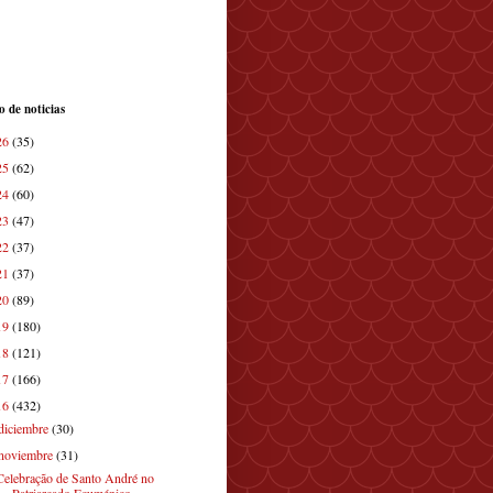
o de noticias
26
(35)
25
(62)
24
(60)
23
(47)
22
(37)
21
(37)
20
(89)
19
(180)
18
(121)
17
(166)
16
(432)
diciembre
(30)
noviembre
(31)
Celebração de Santo André no
Patriarcado Ecuménico