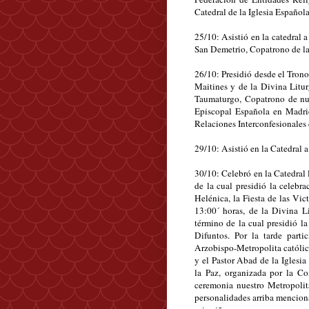
Catedral de la Iglesia Españo
25/10: Asistió en la catedral 
San Demetrio, Copatrono de la
26/10: Presidió desde el Trono
Maitines y de la Divina Litur
Taumaturgo, Copatrono de nues
Episcopal Española en Madrid
Relaciones Interconfesionales
29/10: Asistió en la Catedr
30/10: Celebró en la Catedral 
de la cual presidió la celebr
Helénica, la Fiesta de las Vic
13:00´ horas, de la Divina L
término de la cual presidió 
Difuntos. Por la tarde part
Arzobispo-Metropolita católi
y el Pastor Abad de la Iglesia
la Paz, organizada por la C
ceremonia nuestro Metropolita
personalidades arriba menciona