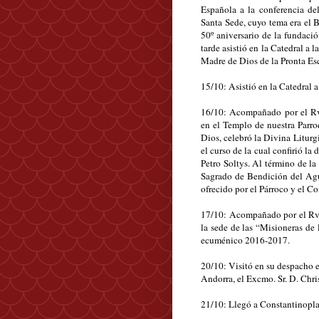
Española a la conferencia del
Santa Sede, cuyo tema era el B
50º aniversario de la fundació
tarde asistió en la Catedral a 
Madre de Dios de la Pronta Esc
15/10: Asistió en la Catedral 
16/10: Acompañado por el Rvd
en el Templo de nuestra Parr
Dios, celebró la Divina Liturgi
el curso de la cual confirió l
Petro Soltys. Al término de la
Sagrado de Bendición del Agu
ofrecido por el Párroco y el Co
17/10: Acompañado por el Rvd
la sede de las “Misioneras de
ecuménico 2016-2017.
20/10: Visitó en su despacho 
Andorra, el Excmo. Sr. D. Chri
21/10: Llegó a Constantinopla