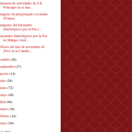
Memoria de actividades de S.E.
Policarpo en el mes...
Imagens da peregrinação a Lourdes
(França)
Imágenes del Encuentro
Interreligioso por la Paz e...
Encuentro Interreligioso por la Paz
en Málaga (And...
Oficios del mes de noviembre de
2016 en la Catedra...
octubre
(26)
septiembre
(27)
agosto
(14)
julio
(28)
junio
(72)
mayo
(48)
abril
(60)
marzo
(36)
febrero
(24)
enero
(36)
15
(164)