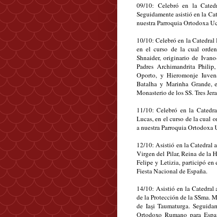
09/10: Celebró en la Catedr
Seguidamente asistió en la Cate
nuestra Parroquia Ortodoxa U
10/10: Celebró en la Catedral 
en el curso de la cual orde
Shnaider, originario de Ivan
Padres Archimandrita Philip
Oporto, y Hieromonje Iuvena
Batalha y Marinha Grande, en
Monasterio de los SS. Tres Jera
11/10: Celebró en la Catedra
Lucas, en el curso de la cual 
a nuestra Parroquia Ortodoxa 
12/10: Asistió en la Catedral a
Virgen del Pilar, Reina de la
Felipe y Letizia, participó en
Fiesta Nacional de España.
14/10: Asistió en la Catedral 
de la Protección de la SSma. M
de Iaşi Taumaturga. Seguid
Ortodoxo Rumano para España