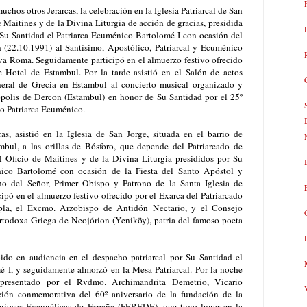
chos otros Jerarcas, la celebración en la Iglesia Patriarcal de San
e Maitines y de la Divina Liturgia de acción de gracias, presidida
Su Santidad el Patriarca Ecuménico Bartolomé I con ocasión del
n (22.10.1991) al Santísimo, Apostólico, Patriarcal y Ecuménico
a Roma. Seguidamente participó en el almuerzo festivo ofrecido
 Hotel de Estambul. Por la tarde asistió en el Salón de actos
eral de Grecia en Estambul al concierto musical organizado y
polis de Dercon (Estambul) en honor de Su Santidad por el 25º
mo Patriarca Ecuménico.
as, asistió en la Iglesia de San Jorge, situada en el barrio de
bul, a las orillas de Bósforo, que depende del Patriarcado de
el Oficio de Maitines y de la Divina Liturgia presididos por Su
nico Bartolomé con ocasión de la Fiesta del Santo Apóstol y
no del Señor, Primer Obispo y Patrono de la Santa Iglesia de
ipó en el almuerzo festivo ofrecido por el Exarca del Patriarcado
pla, el Excmo. Arzobispo de Antidón Nectario, y el Consejo
todoxa Griega de Neojórion (Yeniköy), patria del famoso poeta
ido en audiencia en el despacho patriarcal por Su Santidad el
 I, y seguidamente almorzó en la Mesa Patriarcal. Por la noche
presentado por el Rvdmo. Archimandrita Demetrio, Vicario
ción conmemorativa del 60º aniversario de la fundación de la
igiosas Evangélicas de España (FEREDE), que tuvo lugar en la