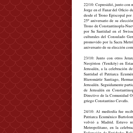
22/10: Copresidió, junto con mu
Jorge en el Fanar del Oficio d
desde el Trono Episcopal por 
25º aniversario de su elecció
Trono de Constantinopla-Nuev
por Su Santidad en el Swisse
culturales del Consulado Gen
promovido por la Sacra Metró
aniversario de su elección co
23/10: Junto con otros Jerarc
Neojórion (Yeniköy) en Estam
Jerusalén, a la celebración d
Santidad el Patriarca Ecumé
Hieromártir Santiago, Herma
Jerusalén. Seguidamente partic
de Jerusalén en Constantino
Directivo de la Comunidad Or
griego Constantino Cavafis.
24/10: Al mediodía fue recib
Patriarca Ecuménico Bartolomé
volvió a Madrid. Estuvo re
Metropolitano, en la celebra
Federación de Entidades Rel