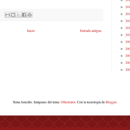
20
►
20
►
20
►
20
►
Inicio
Entrada antigua
20
►
20
►
20
►
20
►
20
►
20
►
Tema Sencillo. Imágenes del tema:
Ollustrator
. Con la tecnología de
Blogger
.