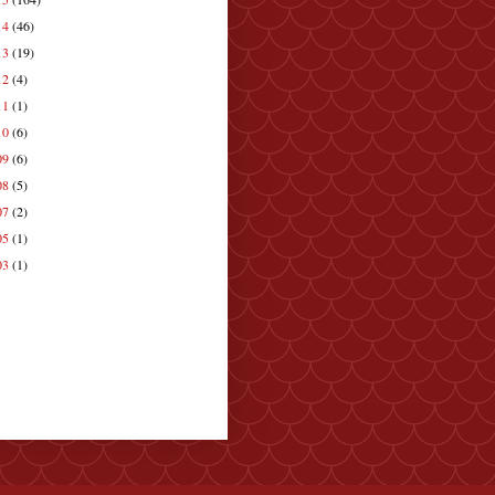
14
(46)
13
(19)
12
(4)
11
(1)
10
(6)
09
(6)
08
(5)
07
(2)
05
(1)
03
(1)