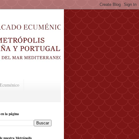
o Ecuménico
 en la página
e nuestra Metrópolis