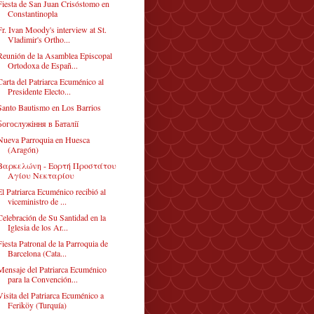
Fiesta de San Juan Crisóstomo en
Constantinopla
Fr. Ivan Moody's interview at St.
Vladimir's Ortho...
Reunión de la Asamblea Episcopal
Ortodoxa de Españ...
Carta del Patriarca Ecuménico al
Presidente Electo...
Santo Bautismo en Los Barrios
Богослужіння в Баталії
Nueva Parroquia en Huesca
(Aragón)
Βαρκελώνη - Εορτή Προστάτου
Αγίου Νεκταρίου
El Patriarca Ecuménico recibió al
viceministro de ...
Celebración de Su Santidad en la
Iglesia de los Ar...
Fiesta Patronal de la Parroquia de
Barcelona (Cata...
Mensaje del Patriarca Ecuménico
para la Convención...
Visita del Patriarca Ecuménico a
Feriköy (Turquía)