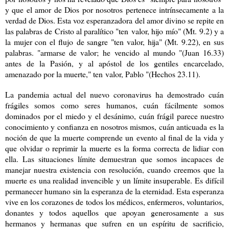
y que el amor de Dios por nosotros pertenece intrínsecamente a la
verdad de Dios. Esta voz esperanzadora del amor divino se repite en
las palabras de Cristo al paralítico "t
en
valor, hij
o
mí
o
" (Mt. 9.2) y a
la mujer con el
flujo
de sangre "t
en
valor, hija" (Mt. 9.22), en sus
palabras. "armarse de valor;
h
e
vencido
al mundo "(Juan 16.33)
antes de la Pasión, y al apóstol de los gentiles encarcelado,
amenazado por la muerte," ten
valor
, Pablo "(Hechos 23.11).
La pandemia actual del nuevo coronavirus ha demostrado cuán
frágiles somos como seres humanos, cuán fácilmente somos
dominados por el miedo y el desánimo, cuán frágil parece nuestro
conocimiento y confianza en nosotros mismos, cuán anticuada es la
noción de que la muerte comprende un evento al final de la vida y
que olvidar o reprimir la muerte es la forma correcta de lidiar con
ella. Las situaciones límite demuestran que somos incapaces de
manejar nuestra existencia con resolución, cuando creemos que la
muerte es una realidad invencible y un límite insuperable. Es difícil
permanecer humano sin la esperanza de la eternidad. Esta esperanza
vive en los corazones de todos los médicos, enfermer
o
s, voluntarios,
donantes y todos aquellos que apoyan generosamente a sus
hermanos y hermanas que sufren en un espíritu de sacrificio,