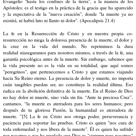
Evangelio "hasta
los confines de la tierra", a la manera de los
Apóstoles; es el testigo en la práctica de la gracia que ha aparecido
y la expectativa de la "nueva creación", donde "la muerte ya no
existirá, ni habrá luto ni llanto ni dolor". (Apocalipsis 21.4)
La fe en la
R
esurrección de Cristo y en nuestra propia
co
-
resurrección no niega la dolorosa presencia de la muerte, el dolor y
la cruz en la vida del mundo. No reprimimos la dura
realidad
ni
aseguramos para nosotros mismos, a través de la fe, una
garantía psicológica antes de la muerte. Sin embargo, sabemos que
la vida presente no es la vida en su totalidad, que aquí somos
"peregrinos", que pertenecemos a Cristo y que estamos viajando
hacia Su Reino eterno. La presencia de dolor y muerte, no importa
cuán tangibles puedan ser, no constituye la realidad última. Eso
radica en la abolición definitiva de la muerte. En el Reino de Dios
no hay dolor ni muerte, sino vida sin fin. “Ante tu preciosa Cruz”,
cantamos, “la muerte es aterradora para los seres humanos; pero
después de tu gloriosa Pasión, la humanidad es aterradora de
muerte
. ”
[5] La fe en Cristo nos otorga poder, perseverancia y
paciencia para soportar las pruebas. Cristo es quien "nos cura de
toda enfermedad y nos libera de la muerte". Él es quien ha sufrido
por nosotros y nos ha revelado que Dios es "siempre para nosotros"