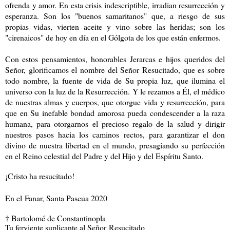
ofrenda y amor. En esta crisis indescriptible, irradian resurrección y
esperanza. Son los "buenos samaritanos" que, a riesgo de sus
propias vidas, vierten aceite y vino sobre las heridas; son los
"cirenaicos" de hoy en día en el Gólgota de los que están enfermos.
Con estos pensamientos,
honorables Jerarcas e
hijos queridos del
Señor, glorificamos el nombre del Señor Resucitado, que es sobre
todo nombre, la fuente de vida de Su propia luz, que ilumina el
universo con la luz de la Resurrección. Y le rezamos a Él, el médico
de nuestras almas y cuerpos, que otorg
ue
vida y resurrección, para
que en Su inefable bondad amorosa pueda condescender a la raza
humana, para otorgarnos el precioso regalo de la salud y dirigir
nuestros pasos hacia los caminos rectos, para garantizar el don
divino de nuestra libertad en el mundo, presagiando su perfección
en el Reino celestial del Padre y del Hijo y del Espíritu Santo.
¡Cristo ha resucitado!
En el
F
anar
, Santa Pasc
u
a 2020
† Bartolomé de Constantinopla
Tu ferviente suplicante al Señor
R
esucitado