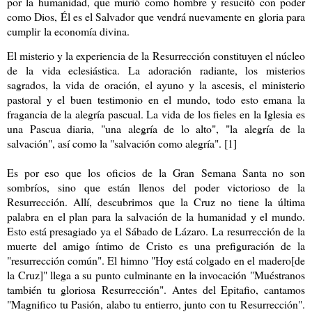
por la humanidad, que murió como hombre y resucitó con poder
como Dios, Él es el Salvador que vendrá nuevamente en gloria para
cumplir
l
a economía divina.
El misterio y la experiencia de la
R
esurrección constituyen el núcleo
de la vida eclesiástica. La adoración radiante, los misterios
sagrados, la vida de oración, el ayuno y la ascesis, el ministerio
pastoral y el buen testimonio en el mundo, todo esto emana la
fragancia de la alegría pascual. La vida de los fieles en la Iglesia es
una Pascua diaria, "una alegría de lo alto", "la alegría de la
salvación", así como la "salvación como alegría". [1]
Es por eso que los
ofi
cios de la
Gran
Semana Santa no son
sombríos, sino que están llenos del poder victorioso de la
Resurrección. Allí, descubrimos que la Cruz no tiene la última
palabra en el plan para la salvación de la humanidad y el mundo.
Esto está presagiado ya el
S
ábado de Lázaro. La resurrección de la
muerte del amigo íntimo de Cristo es una prefiguración de la
"resurrección común". El himno "Hoy está colgado en el
madero
[de
la Cruz]" llega a su punto culminante en la invocación "Muéstranos
también tu gloriosa
R
esurrección". Antes del Epitafio, cantamos
"Magnifico tu Pasión, alabo tu entierro, junto con tu Resurrección".