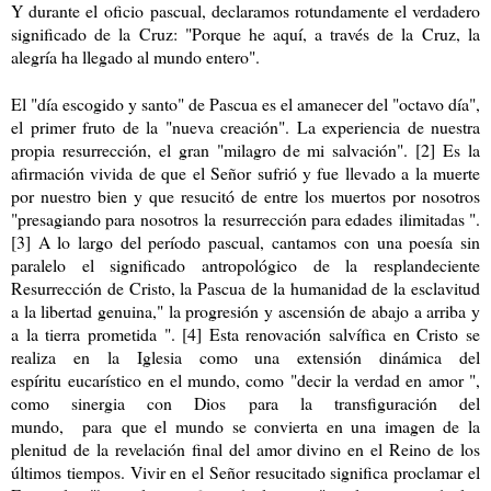
Y durante el
of
icio pascual, declaramos rotundamente el verdadero
significado de la
C
ruz: "Porque he aquí, a través de la
C
ruz, la
alegría ha llegado al mundo entero".
El "día escogido y santo" de Pasc
u
a es el amanecer del "octavo día",
el primer fruto de la "nueva creación". La experiencia de nuestra
propia resurrección, el gran "milagro de mi salvación". [2] Es la
afirmación vivida de que el Señor sufrió y fue llevado a la muerte
por nuestro bien y que resucitó de entre los muertos por nosotros
"presagiando para nosotros
la
resurrección para edades
ilimitadas "
.
[3] A lo largo del período pascual,
cantam
os con una poesía sin
paralelo el significado antropológico de la resplandeciente
Resurrección de Cristo, la Pascua de la humanidad de la esclavitud
a la libertad genuina," la progresión y ascensión de abajo a arriba y
a la tierra prometida ". [4] Esta renovación salvífica en Cristo se
realiza en la Iglesia como una extensión dinámica del
espíritu
eucarístico en el mundo, como "deci
r la verdad en amor ",
como sinergia con Dios para la transfiguración del
mundo
,
para
que el mundo se convierta en una imagen de la
plenitud de la revelación final del amor divino en el Reino de los
últimos tiempos. Vivir en el Señor resucitado significa proclamar el