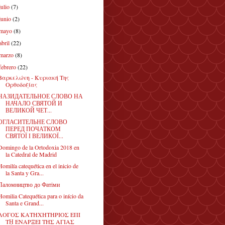
julio
(7)
junio
(2)
mayo
(8)
abril
(22)
marzo
(8)
febrero
(22)
Βαρκελώνη - Κυριακή Της
Ορθοδοξίας
НАЗИДАТЕЛЬНОЕ СЛОВО НА
НАЧАЛО СВЯТОЙ И
ВЕЛИКОЙ ЧЕТ...
ОГЛАСИТЕЛЬНЕ СЛОВО
ПЕРЕД ПОЧАТКОМ
СВЯТОЇ І ВЕЛИКОЇ...
Domingo de la Ortodoxia 2018 en
la Catedral de Madrid
Homilía catequética en el inicio de
la Santa y Gra...
Паломництво до Фатіми
Homilia Catequética para o início da
Santa e Grand...
ΛΟΓΟΣ ΚΑΤΗΧΗΤΗΡΙΟΣ ΕΠΙ
Τῌ ΕΝΑΡΞΕΙ ΤΗΣ ΑΓΙΑΣ