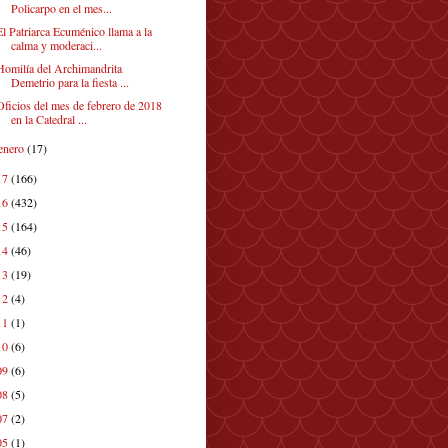
Policarpo en el mes...
El Patriarca Ecuménico llama a la
calma y moderaci...
Homilía del Archimandrita
Demetrio para la fiesta ...
Oficios del mes de febrero de 2018
en la Catedral ...
enero
(17)
17
(166)
16
(432)
15
(164)
14
(46)
13
(19)
12
(4)
11
(1)
10
(6)
09
(6)
08
(5)
07
(2)
05
(1)