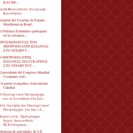
ΚΑΙ ΜΕ...
Κοπή Βασιλόπιτας Ελληνικής
Κοινότητας
Reunión del Vicariato de España
Meridional en Rond...
El Patriarca Ecuménico participará
en la consagrac...
ΠΡΟΣΦΩΝΩΝΤΑΣ ΤΟΝ
ΜΗΤΡΟΠΟΛΙΤΗ ΙΣΠΑΝΙΑΣ
ΣΤΟ ΝΙΧΩΡΙ Τ...
Ο ΜΗΤΡΟΠΟΛΙΤΗΣ
ΙΣΠΑΝΙΑΣ ΠΟΛΥΚΑΡΠΟΣ
ΣΤΟ ΝΙΧΩΡΙ ΤΟΥ ...
El presidente del Congreso Mundial
Ucraniano visit...
Un pastor evangélico visita nuestra
Catedral
Ο Οικουμενικός Πατριάρχης
και οι Συνοδικοί στο Σισ...
Νέα έκκληση του Οικουμενικού
Πατριάρχου για την επ...
Βαρκελώνη - Πρόγραμμα
Ιερών Ακολουθιών
Μ.Τεσσαρακο...
Memoria de actividades de S.E.