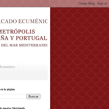
o Ecuménico
 en la página
e nuestra Metrópolis