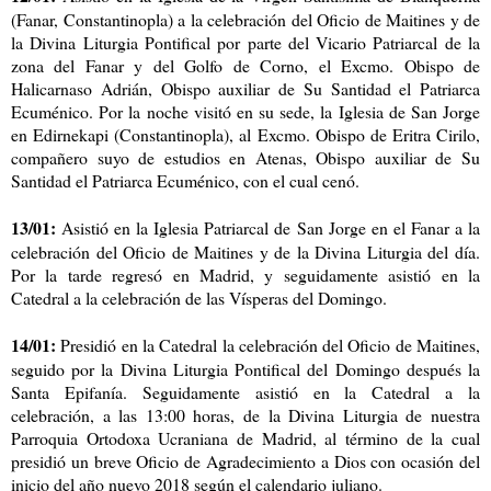
(Fanar, Constantinopla) a la celebración del Oficio de Maitines y de
la Divina Liturgia Pontifical por parte del Vicario Patriarcal de la
zona del Fanar y del Golfo de Corno, el Excmo. Obispo de
Halicarnaso Adrián, Obispo auxiliar de Su Santidad el Patriarca
Ecuménico. Por la noche visitó en su sede, la Iglesia de San Jorge
en Edirnekapi (Constantinopla), al Excmo. Obispo de Eritra Cirilo,
compañero suyo de estudios en Atenas, Obispo auxiliar de Su
Santidad el Patriarca Ecuménico, con el cual cenó.
13/01:
Asistió en la Iglesia Patriarcal de San Jorge en el Fanar a la
celebración del Oficio de Maitines y de la Divina Liturgia del día.
Por la tarde regresó en Madrid, y seguidamente asistió en la
Catedral a la celebración de las Vísperas del Domingo.
14/01:
Presidió en la Catedral la celebración del Oficio de Maitines,
seguido por la Divina Liturgia Pontifical del Domingo después la
Santa Epifanía. Seguidamente asistió en la Catedral a la
celebración, a las 13:00 horas, de la Divina Liturgia de nuestra
Parroquia Ortodoxa Ucraniana de Madrid, al término de la cual
presidió un breve Oficio de Agradecimiento a Dios con ocasión del
inicio del año nuevo 2018 según el calendario juliano.