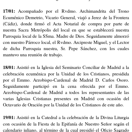
17/01:
Acompañado por el Rvdmo. Archimandrita del Trono
Ecuménico Demetrio, Vicario General, viajó a Jerez de la Frontera
(Cádiz), donde firmó el Acta Notarial de compra por parte de
nuestra Sacra Metrópolis del local en que se establecerá nuestra
Parroquia local de la SSma. Madre de Dios. Seguidamente almorzó
con nuestro Párroco local, el Rvdmo. Arcipreste Miguel, y el Lector
de dicha Parroquia nuestra, Sr. Pepe Sánchez, con los cuales
mantuvo una reunión de trabajo.
18/01:
Asistió en la Iglesia del Seminario Conciliar de Madrid a la
celebración ecuménica por la Unidad de los Cristianos, presidida
por el Emmo. Arzobispo-Cardenal de Madrid D. Carlos Osoro.
Seguidamente participó en la cena ofrecida por el Emmo.
Arzobispo-Cardenal de Madrid a todos los representantes de las
varias Iglesias Cristianas presentes en Madrid con ocasión del
Octavario de Oración por la Unidad de los Cristianos de este año.
19/01:
Asistió en la Catedral a la celebración de la Divina Liturgia
con ocasión de la Fiesta de la Epifanía de Nuestro Señor según el
calendario juliano, al término de la cual presidió el Oficio Sagrado