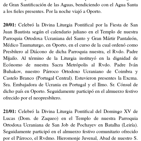
de Gran Santificación de las Aguas, bendiciendo con el Agua Santa
a los fieles presentes. Por la noche viajó a Oporto.
20/01:
Celebró la Divina Liturgia Pontifical por la Fiesta de San
Juan Bautista según el calendario juliano en el Templo de nuestra
Parroquia Ortodoxa Ucraniana del Santo y Gran Mártir Pantaleón,
Médico Taumaturgo, en Oporto, en el curso de la cual ordenó como
Presbítero al Diácono de dicha Parroquia nuestra, el Rvdo. Padre
Mijailo. Al término de la Liturgia instituyó en la dignidad de
Ecónomo de nuestra Sacra Metrópolis al Rvdo. Padre Iván
Buhakov, nuestro Párroco Ortodoxo Ucraniano de Coimbra y
Castelo Branco (Portugal Central). Estuvieron presentes la Excma.
Sra. Embajadora de Ucrania en Portugal y el Ilmo. Sr. Cónsul de
dicho país en Oporto. Seguidamente participó en el almuerzo festivo
ofrecido por el neopresbítero.
21/01:
Celebró la Divina Liturgia Pontifical del Domingo XV de
Lucas (Dom. de Zaqueo) en el Templo de nuestra Parroquia
Ortodoxa Ucraniana de San Job de Pochayev en Batalha (Leiría).
Seguidamente participó en el almuerzo festivo comunitario ofrecido
por el Párroco, el Rvdmo. Hieromonje Juvenal, Abad de nuestro S.