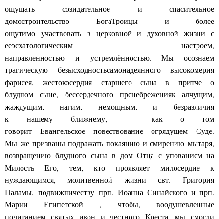
ощущать
созидательное
и спасительн
ое
домостроительство
Бога
Троицы
и более
ощутимо
участвовать
в церковной и духовной жизни с
ее
эсх
а
тологическ
и
м настрое
м
,
нап
равленност
ью
и
устремлённостью
. Мы осознаем
трагическую безысходность
само
надеянного высокомерия
фарисея,
жестокосерди
я
старшего сына в
п
ритче о
блудном
сыне,
бессердечного
пренебрежени
я
к
алчущим
,
жажд
ущим
, наг
им
,
н
е
мощным,
и
безразличия
к
наше
му
ближне
му
,
—
как о том
говорит
Евангельско
е
повествовани
е
о
гряд
уще
м
С
уд
е
.
Мы
же
п
ризваны подражать
покаянию и смирению
мытаря
,
возвращению
б
лудного
сына
в
дом Отца с упованием на
Милость Его
,
тем, кто
проявля
ет
мило
сердие к
нуждающимся, молитвенной
жизни
свт.
Григория
П
а
ламы,
подвижничеству
прп. Иоанна Синайского и прп.
Марии Ег
и
петской
,
чтобы
,
воодушевленные
почитанием
святых икон
и
чес
т
ного
Кр
е
ста, мы
смо
гли