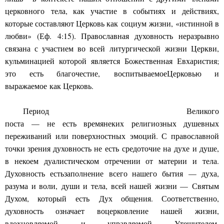
церковного
тела, как участие в событиях
и де
й
ствиях,
которые составляют Церковь как
социум
жизни
,
«истин
ной в
любви» (Еф.
4:15). Православная духовность неразрывно
связана с участием во всей
литургической
жизни Церкви,
кульминацией кот
о
рой является Божественн
ая Евхаристия;
это есть благочестие,
во
с
питыва
емое
Церковью и
выражае
мое
как Церковь.
Период Великого
поста
—
не
есть
время
неких
религиозны
х душевных
переживаний или поверхностных
эмоций
. С правосла
в
ной
точки зрения духо
в
ность не
есть средоточие на
дух
е
и душе,
в некоем дуалистическом отречении от материи и тела.
Духовность
есть
заполнение
всего нашего
бытия
—
духа,
разума и воли,
души и тела, всей нашей жизни —
Святым
Духом, который
есть
Д
ух общ
е
ния. Соответственно,
духовность означает
воцерковление
нашей
жизн
и
,
вдохновл
яемой
и управляем
ой Утешителем,