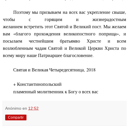
Поэтому мы призываем
на
всех вас
укрепление
свыше,
чтобы с го
рящим и жизнерадостным
желанием
встретить
этот Святой и В
е
ликий пост. Мы жел
а
ем
вам «
благого прохождения великопостного
поприща
»,
и
посылаем честнейшим братьям
во Христе и всем
во
з
любленным чадам Святой и Великой Церкви Христа
по
всему миру наше Патриаршее благословение.
Святая и Великая Четыредесятница,
2018
+ Константинопольский
пламенный моли
т
венник к Богу о всех вас
Anónimo
en
12:52
Compartir