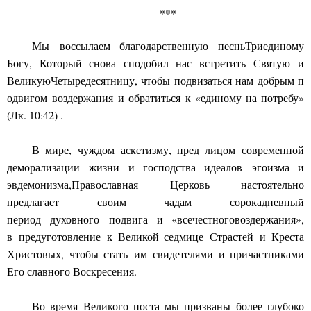
***
Мы
воссылаем благодарственную песнь
Триединому
Богу,
К
о
торый снова
сподобил нас
встретить
Свя
тую
и
Велик
ую
Четыред
е
сятницу
,
чтобы
подв
и
заться
нам
добрым
п
одвигом
воздержания
и обратиться
к «единому на потребу
»
(Лк. 10:42) .
В мире,
чуждом
аскетизму,
пред лицом
современно
й
демор
а
лизации
жизни и господства идеалов
эгоизма и
эвдемонизма
,
Пр
а
вославная Церковь настоятельно
предлагает
свои
м
чадам
сорок
а
дневный
период
духовно
го
подв
и
га
и «
всечестного
воздержания»
,
в
п
редуготовление
к Вели
кой седмице
Страстей
и Креста
Христ
овых
, чтобы ста
ть
им
свидетелями и причастниками
Его славного Воскр
е
сения.
Во время Великого поста мы призваны более глубоко