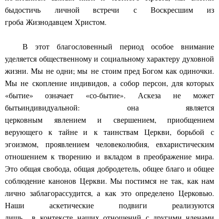
бы
достичь
личной встреч
и
с
Воскресшим из
гроба
Ж
изн
ода
в
ц
е
м
Христом
.
В этот благословенный период особое внимание
уделяется общественн
о
му и социальному хара
ктеру духовной
жизни. Мы не одни
; мы
не
ст
ои
м пред Богом как одиночки
.
Мы не
скопление и
н
дивидов
, а
собор персон
, для которых
«
бытие
» означает «со
-быт
ие».
Аскеза не
может
быть
индивидуал
ь
н
ой:
он
а является
церковным
я
в
лением
и
свершение
м
, приобщением
верующего к
тайне и
к таи
н
ствам Церкви, борьбой
с
эгоизмом,
проявлением человеколюбия,
евхаристическим
отношением к творению
и вклад
ом
в преображ
е
ние мира.
Это общая свобода, общая добродетель, общее благо и о
б
щее
соблюдение
канонов
Церкви. Мы постимся
не
так,
как нам
ли
ч
но заблагорассудится, а
как это определено Церковью.
Наши аскет
и
ческие
подвиги реализуются
лишь
в
контексте
наших отношений с другими членами