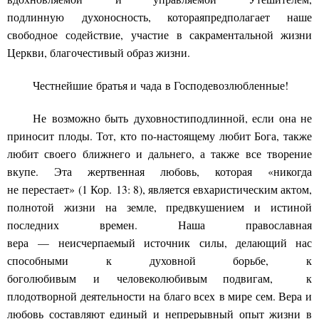
подлинную
д
у
хоносность
, котор
ая
предполагает наше
свободн
ое
со
действие,
уч
а
стие в сакраментальной жизни
Церкви, благочестивый образ жизни.
Честнейшие
братья и
чада
в Господе
возлюбленные
!
Не
возможно быть
духовности
подлинной, если она не
прин
о
сит плоды
. Тот, кто по-настоящему любит Бога, также
любит своего
ближнего и дальнего
,
а также
все творение
вкупе
. Эта жертвенная любовь, которая «никогда
не
перестает
» (1 Кор
.
13: 8), является евх
а
ристическим актом,
полнотой жизни на земле, предвкушением и и
с
тиной
последних времен. Наша православная
вера
—
неисчерпа
е
мый источник
силы, делающий нас
способными
к
духовной борьбе,
к
б
оголюбивым
и
человеколюбивым по
двигам, к
плодотворной де
я
тельности
на благо всех
в мире сем
. Вера и
любовь составляют ед
и
ный и непрерывный опыт жизни в