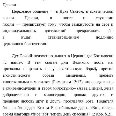
Церкви.
Церковное общение
—
в Духе Святом,
в
аскетической
жизни
Церкви
,
в
посте и служении
людям
—
препятствует
тому, чтобы з
а
мкнутость на себе и
индивидуальность достижений превратилась бы
в
культ
,
став
и
з
вращением
подлинно
церковного
благочестия
.
Дух Божий
неизменно дышит
в Церкви, где Бог навеки
«с нами». В эти святые дни Великого поста мы
приз
ваны
направить
нашу аскетиче
скую борьбу против
эгоистического образа мышл
е
ния
, пребыть
«постоянн
ыми
в
молитве» (Римлянам 12:12), «пр
о
водя жизнь
в смиренномудрии
и
творя милостыню
» (
Авва Пимен
)
, живя
добродетельно и милосердно, прощая других и
проявляя
любовь друг к др
угу, прославляя
Бога
,
П
одателя
благ,
и бла
годаря
Его за Его обильные дары. «
Вот, теперь
время благоприя
тное, вот, т
е
перь день спасения
»
(2 Кор. 6:
2).