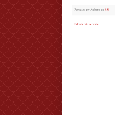
Publicado por
Anónimo
en
8:36
Entrada más reciente