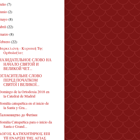
julio
(7)
junio
(2)
mayo
(8)
abril
(22)
marzo
(8)
febrero
(22)
Βαρκελώνη - Κυριακή Της
Ορθοδοξίας
НАЗИДАТЕЛЬНОЕ СЛОВО НА
НАЧАЛО СВЯТОЙ И
ВЕЛИКОЙ ЧЕТ...
ОГЛАСИТЕЛЬНЕ СЛОВО
ПЕРЕД ПОЧАТКОМ
СВЯТОЇ І ВЕЛИКОЇ...
Domingo de la Ortodoxia 2018 en
la Catedral de Madrid
Homilía catequética en el inicio de
la Santa y Gra...
Паломництво до Фатіми
Homilia Catequética para o início da
Santa e Grand...
ΛΟΓΟΣ ΚΑΤΗΧΗΤΗΡΙΟΣ ΕΠΙ
Τῌ ΕΝΑΡΞΕΙ ΤΗΣ ΑΓΙΑΣ