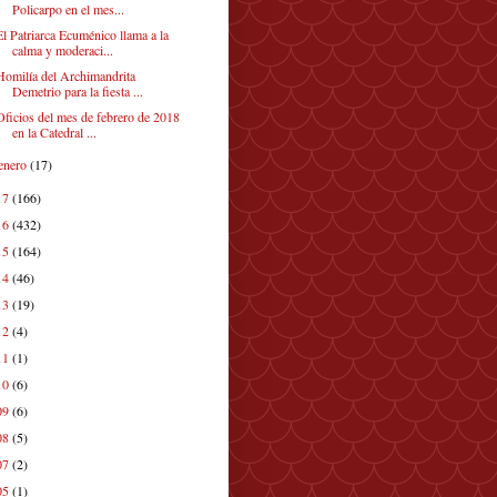
Policarpo en el mes...
El Patriarca Ecuménico llama a la
calma y moderaci...
Homilía del Archimandrita
Demetrio para la fiesta ...
Oficios del mes de febrero de 2018
en la Catedral ...
enero
(17)
17
(166)
16
(432)
15
(164)
14
(46)
13
(19)
12
(4)
11
(1)
10
(6)
09
(6)
08
(5)
07
(2)
05
(1)