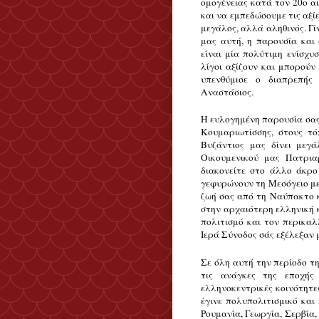
ομογένειας κατά τον 20ο αι
και να εμπεδώσουμε τις αξί
μεγάλος, αλλά αληθινός. Γί
μας αυτή, η παρουσία και
είναι μία πολύτιμη ενίσχυ
λίγοι αξίζουν και μπορού
υπενθύμισε ο διαπρεπής
Αναστάσιος.
Η ευλογημένη παρουσία σας
Κουμαριωτίσσης, στους τ
Βυζάντιος μας δίνει μεγά
Οικουμενικού μας Πατρια
διακονείτε στο άλλο άκρο
γεφυρώνουν τη Μεσόγειο με
ζωή σας από τη Ναύπακτο κ
στην αρχαιότερη ελληνική κ
πολιτισμό και τον περικαλ
Ιερά Σύνοδος σάς εξέλεξαν
Σε όλη αυτή την περίοδο τη
τις ανάγκες της εποχής
ελληνοκεντρικές κοινότητε
έγινε πολυπολιτισμικό και
Ρουμανία, Γεωργία, Σερβία,