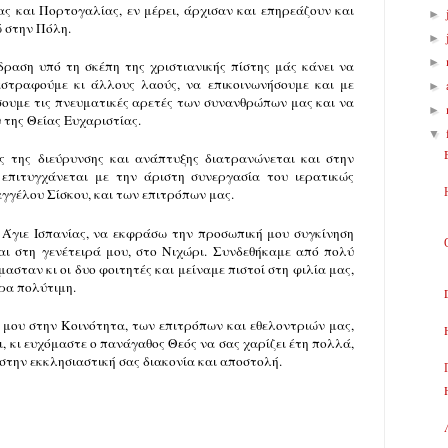
ίας και Πορτογαλίας, εν μέρει, άρχισαν και επηρεάζουν και
►
δώ στην Πόλη.
►
►
ραση υπό τη σκέπη της χριστιανικής πίστης μάς κάνει να
στραφούμε κι άλλους λαούς, να επικοινωνήσουμε και με
►
ουμε τις πνευματικές αρετές των συνανθρώπων μας και να
►
 της Θείας Ευχαριστίας.
▼
ς της διεύρυνσης και ανάπτυξης διατρανώνεται και στην
επιτυγχάνεται με την άριστη συνεργασία του ιερατικώς
αγγέλου Σίσκου, και των επιτρόπων μας.
 Άγιε Ισπανίας, να εκφράσω την προσωπική μου συγκίνηση
αι στη γενέτειρά μου, στο Νιχώρι. Συνδεθήκαμε από πολύ
ασταν κι οι δυο φοιτητές και μείναμε πιστοί στη φιλία μας,
ερα πολύτιμη.
μου στην Κοινότητα, των επιτρόπων και εθελοντριών μας,
, κι ευχόμαστε ο πανάγαθος Θεός να σας χαρίζει έτη πολλά,
στην εκκλησιαστική σας διακονία και αποστολή.