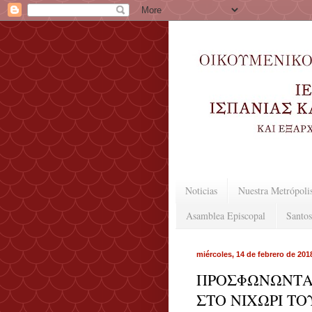
Noticias
Nuestra Metrópoli
Asamblea Episcopal
Santos
miércoles, 14 de febrero de 201
ΠΡΟΣΦΩΝΩΝΤΑ
ΣΤΟ ΝΙΧΩΡΙ Τ