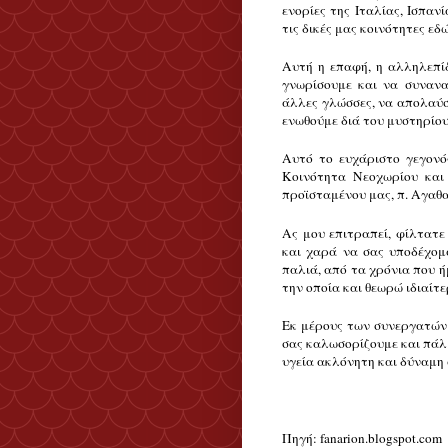
ενορίες της Ιταλίας, Ισπαν
τις δικές μας κοινότητες ε
Αυτή η επαφή, η αλληλεπίδ
γνωρίσουμε και να συνανα
άλλες γλώσσες, να απολαύσ
ενωθούμε διά του μυστηρίου
Αυτό το ευχάριστο γεγονό
Κοινότητα Νεοχωρίου και 
προϊσταμένου μας, π. Αγαθ
Ας μου επιτραπεί, φίλτατε
και χαρά να σας υποδέχομ
παλιά, από τα χρόνια που ήμ
την οποία και θεωρώ ιδιαίτ
Εκ μέρους των συνεργατών 
σας καλωσορίζουμε και πάλι
υγεία ακλόνητη και δύναμη 
Πηγή: fanarion.blogspot.com