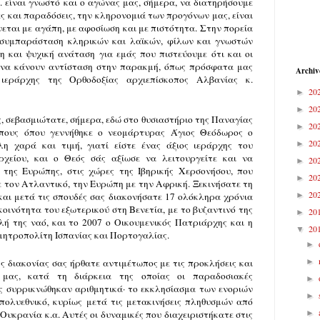
. είναι γνωστό και ο αγώνας μας, σήμερα, να διατηρήσουμε
ες και παραδόσεις, την κληρονομιά των προγόνων μας, είναι
νεται με αγάπη, με αφοσίωση και με πιστότητα. Στην πορεία
 συμπαράσταση κληρικών και λαϊκών, φίλων και γνωστών
ση και ψυχική ανάταση για εμάς που πιστεύουμε ότι και οι
ν να κάνουν αντίσταση στην παρακμή, όπως πρόσφατα μας
Archiv
 ιεράρχης της Ορθοδοξίας αρχιεπίσκοπος Αλβανίας κ.
20
►
20
►
, σεβασμιώτατε, σήμερα, εδώ στο θυσιαστήριο της Παναγίας
20
►
όπους όπου γεννήθηκε ο νεομάρτυρας Άγιος Θεόδωρος ο
20
►
λη χαρά και τιμή, γιατί είστε ένας άξιος ιεράρχης του
ρχείου, και ο Θεός σάς αξίωσε να λειτουργείτε και να
20
►
 της Ευρώπης, στις χώρες της Ιβηρικής Χερσονήσου, που
20
►
 τον Ατλαντικό, την Ευρώπη με την Αφρική. Ξεκινήσατε τη
20
►
αι μετά τις σπουδές σας διακονήσατε 17 ολόκληρα χρόνια
οινότητα του εξωτερικού στη Βενετία, με το βυζαντινό της
20
►
λή της ναό, και το 2007 ο Οικουμενικός Πατριάρχης και η
20
▼
 μητροπολίτη Ισπανίας και Πορτογαλίας.
►
►
ς διακονίας σας ήρθατε αντιμέτωπος με τις προκλήσεις και
 μας, κατά τη διάρκεια της οποίας οι παραδοσιακές
►
ς συρρικνώθηκαν αριθμητικά· το εκκλησίασμα των ενοριών
►
 πολυεθνικό, κυρίως μετά τις μετακινήσεις πληθυσμών από
►
 Ουκρανία κ.α. Αυτές οι δυναμικές που διαχειριστήκατε στις