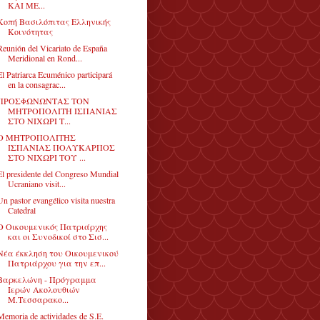
ΚΑΙ ΜΕ...
Κοπή Βασιλόπιτας Ελληνικής
Κοινότητας
Reunión del Vicariato de España
Meridional en Rond...
El Patriarca Ecuménico participará
en la consagrac...
ΠΡΟΣΦΩΝΩΝΤΑΣ ΤΟΝ
ΜΗΤΡΟΠΟΛΙΤΗ ΙΣΠΑΝΙΑΣ
ΣΤΟ ΝΙΧΩΡΙ Τ...
Ο ΜΗΤΡΟΠΟΛΙΤΗΣ
ΙΣΠΑΝΙΑΣ ΠΟΛΥΚΑΡΠΟΣ
ΣΤΟ ΝΙΧΩΡΙ ΤΟΥ ...
El presidente del Congreso Mundial
Ucraniano visit...
Un pastor evangélico visita nuestra
Catedral
Ο Οικουμενικός Πατριάρχης
και οι Συνοδικοί στο Σισ...
Νέα έκκληση του Οικουμενικού
Πατριάρχου για την επ...
Βαρκελώνη - Πρόγραμμα
Ιερών Ακολουθιών
Μ.Τεσσαρακο...
Memoria de actividades de S.E.