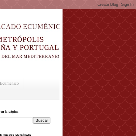
o Ecuménico
 en la página
e nuestra Metrópolis