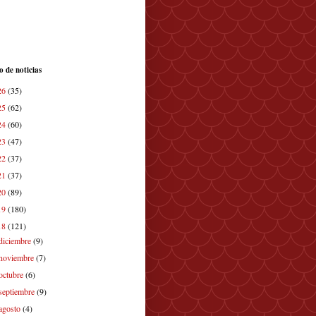
o de noticias
26
(35)
25
(62)
24
(60)
23
(47)
22
(37)
21
(37)
20
(89)
19
(180)
18
(121)
diciembre
(9)
noviembre
(7)
octubre
(6)
septiembre
(9)
agosto
(4)